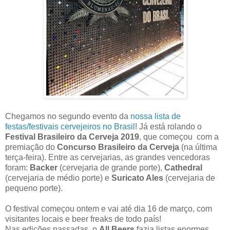
Chegamos no segundo evento da
nossa lista de
festas/festivais cervejeiros no Brasil
! Já está rolando o
Festival Brasileiro da Cerveja 2019
, que começou com a
premiação do
Concurso Brasileiro da Cerveja
(na última
terça-feira). Entre as cervejarias, as grandes vencedoras
foram:
Backer
(cervejaria de grande porte),
Cathedral
(cervejaria de médio porte) e
Suricato Ales
(cervejaria de
pequeno porte).
O festival começou ontem e vai até dia 16 de março, com
visitantes locais e beer freaks de todo país!
Nas edições passadas, o
All Beers
fazia listas enormes