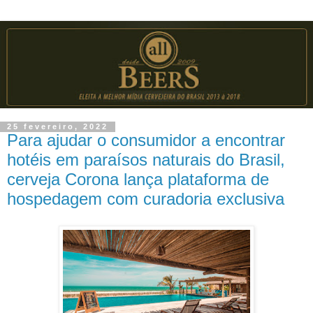
25 fevereiro, 2022
Para ajudar o consumidor a encontrar
hotéis em paraísos naturais do Brasil,
cerveja Corona lança plataforma de
hospedagem com curadoria exclusiva