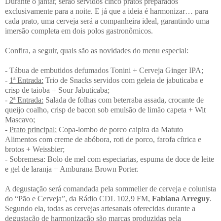
Durante o jantar, serão servidos cinco pratos preparados
exclusivamente para a noite. E já que a ideia é harmonizar… para
cada prato, uma cerveja será a companheira ideal, garantindo uma
imersão completa em dois polos gastronômicos.
Confira, a seguir, quais são as novidades do menu especial:
- Tábua de embutidos defumados Tonini + Cerveja Ginger IPA;
-
1ª Entrada:
Trio de Snacks servidos com geleia de jabuticaba e
crisp de taioba + Sour Jabuticaba;
-
2ª Entrada:
Salada de folhas com beterraba assada, crocante de
queijo coalho, crisp de bacon sob emulsão de limão capeta + Wit
Mascavo;
-
Prato principal:
Copa-lombo de porco caipira da Matuto
Alimentos com creme de abóbora, roti de porco, farofa cítrica e
brotos + Weissbier;
- Sobremesa: Bolo de mel com especiarias, espuma de doce de leite
e gel de laranja + Amburana Brown Porter.
A degustação será comandada pela sommelier de cerveja e colunista
do “Pão e Cerveja”, da Rádio CDL 102,9 FM,
Fabiana Arreguy
.
Segundo ela, todas as cervejas artesanais oferecidas durante a
degustação de harmonização são marcas produzidas pela