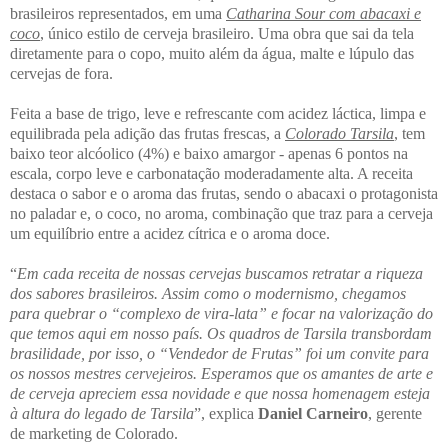
brasileiros representados, em uma
Catharina Sour com abacaxi e
coco
, único estilo de cerveja brasileiro. Uma obra que sai da tela
diretamente para o copo, muito além da água, malte e lúpulo das
cervejas de fora.
Feita a base de trigo, leve e refrescante com acidez láctica, limpa e
equilibrada pela adição das frutas frescas, a
Colorado Tarsila
, tem
baixo teor alcóolico (4%) e baixo amargor - apenas 6 pontos na
escala, corpo leve e carbonatação moderadamente alta. A receita
destaca o sabor e o aroma das frutas, sendo o abacaxi o protagonista
no paladar e, o coco, no aroma, combinação que traz para a cerveja
um equilíbrio entre a acidez cítrica e o aroma doce.
“
Em cada receita de nossas cervejas buscamos retratar a riqueza
dos sabores brasileiros. Assim como o modernismo, chegamos
para quebrar o “complexo de vira-lata” e focar na valorização do
que temos aqui em nosso país. Os quadros de Tarsila transbordam
brasilidade, por isso, o “Vendedor de Frutas” foi um convite para
os nossos mestres cervejeiros. Esperamos que os amantes de arte e
de cerveja apreciem essa novidade e que nossa homenagem esteja
à altura do legado de Tarsila
”, explica
Daniel Carneiro
, gerente
de marketing de Colorado.