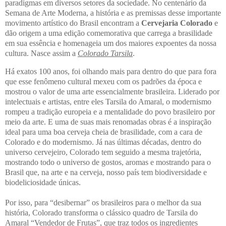
paradigmas em diversos setores da sociedade. No centenário da
Semana de Arte Moderna, a história e as premissas desse importante
movimento artístico do Brasil encontram a
Cervejaria Colorado
e
dão origem a uma edição comemorativa que carrega a brasilidade
em sua essência e homenageia um dos maiores expoentes da nossa
cultura. Nasce assim a
Colorado Tarsila
.
Há exatos 100 anos, foi olhando mais para dentro do que para fora
que esse fenômeno cultural mexeu com os padrões da época e
mostrou o valor de uma arte essencialmente brasileira. Liderado por
intelectuais e artistas, entre eles Tarsila do Amaral, o modernismo
rompeu a tradição europeia e a mentalidade do povo brasileiro por
meio da arte. E uma de suas mais renomadas obras é a inspiração
ideal para uma boa cerveja cheia de brasilidade, com a cara de
Colorado e do modernismo. Já nas últimas décadas, dentro do
universo cervejeiro, Colorado tem seguido a mesma trajetória,
mostrando todo o universo de gostos, aromas e mostrando para o
Brasil que, na arte e na cerveja, nosso país tem biodiversidade e
biodeliciosidade únicas.
Por isso, para “desibernar” os brasileiros para o melhor da sua
história, Colorado transforma o clássico quadro de Tarsila do
Amaral “Vendedor de Frutas”, que traz todos os ingredientes