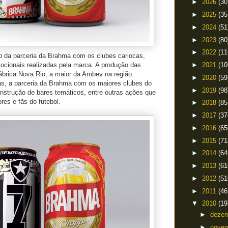
►
2026
(30
►
2025
(35
►
2024
(51
►
2023
(80
►
2022
(11
to da parceria da Brahma com os clubes cariocas,
ocionais realizadas pela marca. A produção das
►
2021
(10
ábrica Nova Rio, a maior da Ambev na região.
►
2020
(59
as, a parceria da Brahma com os maiores clubes do
►
2019
(98
onstrução de bares temáticos, entre outras ações que
res e fãs do futebol.
►
2018
(85
►
2017
(37
►
2016
(65
►
2015
(71
►
2014
(64
►
2013
(61
►
2012
(51
►
2011
(46
▼
2010
(19
►
deze
►
nove