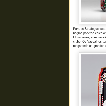
Para os Botafoguenses,
negros poderão colecion
Fluminense, a impressã
clube. Os Vascaínos t
resgatando os grandes 