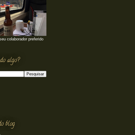
 seu colaborador preferido
do algo?
do blog