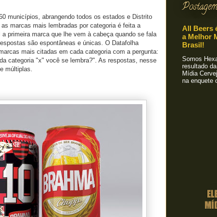
Postagem
60 municípios, abrangendo todos os estados e Distrito
ar as marcas mais lembradas por categoria é feita a
All Beers 
l a primeira marca que lhe vem à cabeça quando se fala
a Melhor M
 respostas são espontâneas e únicas. O Datafolha
Brasil!
 marcas mais citadas em cada categoria com a pergunta:
Somos Hexa!
da categoria "x" você se lembra?". As respostas, nesse
resultado da
e múltiplas.
Mídia Cervej
na enquete o