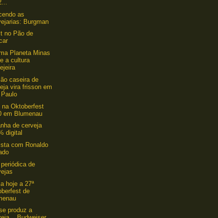
...
cendo as
vejarias: Burgman
st no Pão de
car
ma Planeta Minas
e a cultura
ejeira
ão caseira de
eja vira frisson em
 Paulo
e na Oktoberfest
0 em Blumenau
nha de cerveja
 digital
ista com Ronaldo
ado
 periódica de
vejas
 hoje a 27ª
oberfest de
menau
se produz a
eja... Budweiser