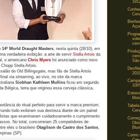
1912
Conhe
Cer
Bierfe
Açu
Progra
sobr
cerv
o
14º World Draught Masters
, nesta quinta (28/10), em
Produç
a verdadeira exibição: a arte de servir
Stella Artois
da
cerv
nal, o americano
Chris Myers
foi anunciado como novo
São
o Chopp Stella Artois.
Desfil
salão do Old Billingsgate, mas fãs de Stella Artois
201
nal via streaming, ao vivo, no site da marca
Campa
straliana
Siobhan Kathleen
Mullins
ficou em segundo
100%
 da Bélgica, terra que originou essa cerveja clássica,
Entrev
Mor
ortância do ritual perfeito para servir a marca premium.
Tabela
Cer
mundo todo exibiram sua destreza diante de um painel
alistas que examinaram cuidadosamente o cumprimento
Começa
ssos. No total, concorreram 25 competidores de
Okt
Blu
tre eles o brasileiro
Otagilson de Castro dos Santos
,
mpinas (SP).
Como 
Cerv