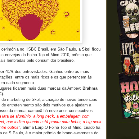
em cerimônia no HSBC Brasil, em São Paulo, a
Skol
ficou
 as cervejas do Folha Top of Mind 2010, prêmio que
is lembradas pelo consumidor brasileiro.
por 41%
dos entrevistados. Ganhou entre os mais
tações, entre os mais ricos e os que pertencem às
em cada segmento.
 lugares ficaram mais duas marcas da Ambev:
Brahma
%).
r de marketing de Skol, a criação de novas tendências
 de entretenimento são dois motivos que ajudam a
cesso da marca, campeã há nove anos consecutivos.
a lata de alumínio, a long neck, a embalagem com
el, que indica quando está pronta para beber, a
big neck
ntre outros
", afirma Earp.O Folha Top of Mind, criado há
ha de S.Paulo, é o maior prêmio de brand-awareness do