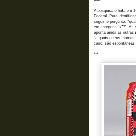
A pesquisa é feita em 1
Federal. Para identific
seguinte pergunta: "qua
em categoria "x"?". As
aponta ainda as outras
"e quais outras marcas 
caso, são espontâneas 
***