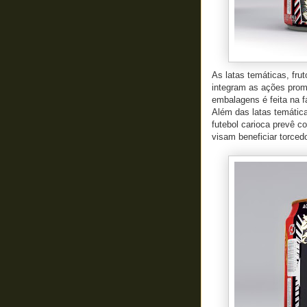
As latas temáticas, fru
integram as ações prom
embalagens é feita na f
Além das latas temátic
futebol carioca prevê c
visam beneficiar torcedo