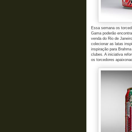
Essa semana os torced
Gama poderão encontrar
venda do Rio de Janeiro
colecionar as latas ins
inspiração para Brahma 
clubes. A iniciativa re
os torcedores apaixona