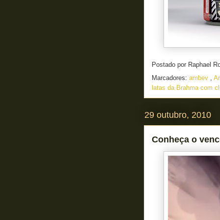
Postado por
Raphael R
Marcadores:
ambev
,
An
latas da Brahma com c
29 outubro, 2010
Conheça o venc