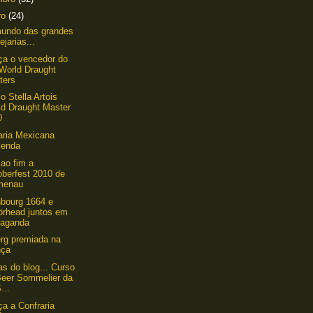
ro
(24)
mundo das grandes
ejarias...
a o vencedor do
 World Draught
ters
o Stella Artois
ld Draught Master
0
aria Mexicana
ienda
ao fim a
oberfest 2010 de
menau
bourg 1664 e
örhead juntos em
paganda
rg premiada na
nça
as do blog... Curso
Beer Sommelier da
...
a a Confraria