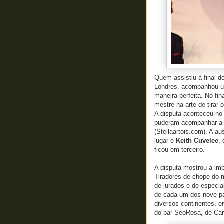
Quem assistiu à final d
Londres, acompanhou um
maneira perfeita. No fi
mestre na arte de tirar 
A disputa aconteceu no 
puderam acompanhar a fi
(Stellaartois.com). A au
lugar e
Keith Cuvelee
,
ficou em terceiro.
A disputa mostrou a imp
Tiradores de chope do 
de jurados e de especi
de cada um dos nove pa
diversos continentes, en
do bar SeoRosa, de Ca