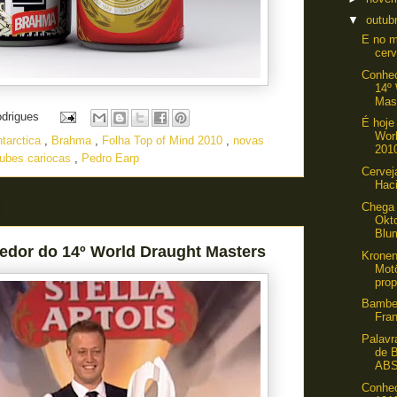
▼
outub
E no 
cerv
Conheç
14º
Mas
odrigues
É hoje 
Wor
tarctica
,
Brahma
,
Folha Top of Mind 2010
,
novas
201
lubes cariocas
,
Pedro Earp
Cervej
Hac
Chega 
Okt
Blu
edor do 14º World Draught Masters
Kronen
Mot
pro
Bambe
Fra
Palavr
de 
ABS
Conheç