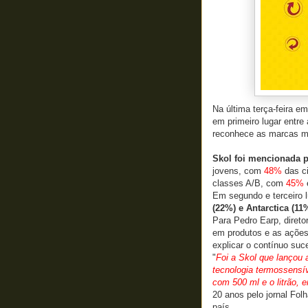
Na última terça-feira 
em primeiro lugar entre
reconhece as marcas ma
Skol foi mencionada 
jovens, com
48%
das ci
classes A/B, com
45%
Em segundo e terceiro
(22%) e
Antarctica (11
Para Pedro Earp, direto
em produtos e as ações
explicar o contínuo su
"
Foi a Skol que lançou 
tecnologia termossensív
com 500 ml e o litrão, e
20 anos pelo jornal Fol
país.