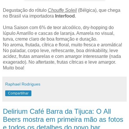
Degustação do rótulo
Chouffe Soleil
(Bélgica), que chega
no Brasil via importadora
Interfood
.
Uma Saison com 6% de teor alcoólico, dry-hopping do
lúpulo Amarillo e cascas de laranja. Amarela no visual,
turva, creme claro de boa formação e duração.
No aroma, frutada, cítrica e floral, muito fresca e aromática!
No paladar, corpo leve, refrescante, boa drinkability, leve
acidez, frutas amarelas e com amargor interessante (nada
exagerado). No aftertaste, frutas cítricas e leve amargor.
Muito boa!
Raphael Rodrigues
Compartilhar
Delirium Café Barra da Tijuca: O All
Beers mostra em primeira mão as fotos
e todos os detalhes do novo bar