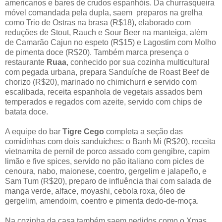
americanos e bares de crudos espanhóis. Da churrasqueira
móvel comandada pela dupla, saem preparos na grelha
como Trio de Ostras na brasa (R$18), elaborado com
reduções de Stout, Rauch e Sour Beer na manteiga, além
de Camarão Cajun no espeto (R$15) e Lagostim com Molho
de pimenta doce (R$20). Também marca presença o
restaurante
Ruaa
, conhecido por sua cozinha multicultural
com pegada urbana, prepara Sanduíche de Roast Beef de
chorizo (R$20), marinado no chimichurri e servido com
escalibada, receita espanhola de vegetais assados bem
temperados e regados com azeite, servido com chips de
batata doce.
A equipe do bar
Tigre Cego
completa a seção das
comidinhas com dois sanduíches: o Banh Mi (R$20), receita
vietnamita de pernil de porco assado com gengibre, capim
limão e five spices, servido no pão italiano com picles de
cenoura, nabo, maionese, coentro, gergelim e jalapeño, e
Sam Tum (R$20), preparo de influência thai com salada de
manga verde, alface, moyashi, cebola roxa, óleo de
gergelim, amendoim, coentro e pimenta dedo-de-moça.
Na cozinha da casa também saem pedidos como o Xmas