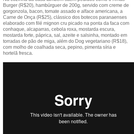
Burger (R$20), hambúrguer de 200g, servido com creme de
gorgonzola, bacon, tomate assado e alface americana, a
Carne de Onça (R$25), clássico dos botecos paranaenses
elaborado com filé mignon cru picado na ponta da faca com
conhaque, alcaparras, cebola roxa, mostarda escura,
mostarda forte, páprica, sal, azeite e salsinha, montado em
torradas de pão de miga, além do Dog vegetariano (R$18),
com molho de coalhada seca, pepino, pimenta síria e
hortelã fresca.