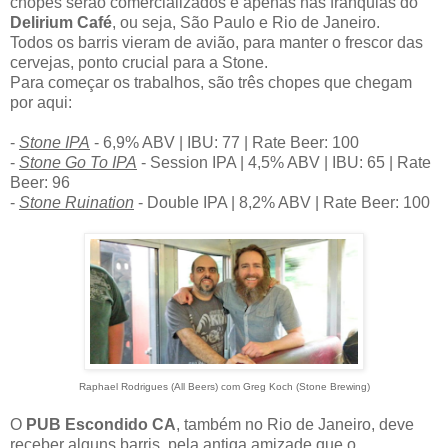
chopes serão comercializados e apenas nas franquias do
Delirium Café
, ou seja, São Paulo e Rio de Janeiro.
Todos os barris vieram de avião, para manter o frescor das
cervejas, ponto crucial para a Stone.
Para começar os trabalhos, são três chopes que chegam
por aqui:
-
Stone IPA
- 6,9% ABV | IBU: 77 | Rate Beer: 100
-
Stone Go To IPA
- Session IPA | 4,5% ABV | IBU: 65 | Rate
Beer: 96
-
Stone Ruination
- Double IPA | 8,2% ABV | Rate Beer: 100
Raphael Rodrigues (All Beers) com Greg Koch (Stone Brewing)
O
PUB Escondido CA
,
também no Rio de Janeiro,
deve
receber
alguns barris, pela antiga amizade
que o