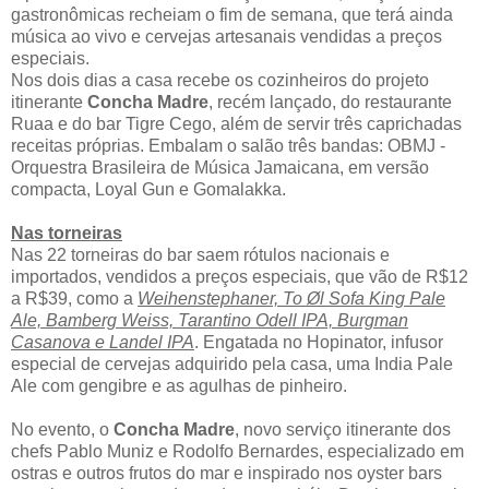
gastronômicas recheiam o fim de semana, que terá ainda
música ao vivo e cervejas artesanais vendidas a preços
especiais.
Nos dois dias a casa recebe os cozinheiros do projeto
itinerante
Concha Madre
, recém lançado, do restaurante
Ruaa e do bar Tigre Cego, além de servir três caprichadas
receitas próprias. Embalam o salão três bandas: OBMJ -
Orquestra Brasileira de Música Jamaicana, em versão
compacta, Loyal Gun e Gomalakka.
Nas torneiras
Nas 22 torneiras do bar saem rótulos nacionais e
importados, vendidos a preços especiais, que vão de R$12
a R$39, como a
Weihenstephaner, To Øl Sofa King Pale
Ale, Bamberg Weiss, Tarantino Odell IPA, Burgman
Casanova e Landel IPA
. Engatada no Hopinator, infusor
especial de cervejas adquirido pela casa, uma India Pale
Ale com gengibre e as agulhas de pinheiro.
No evento, o
Concha Madre
, novo serviço itinerante dos
chefs Pablo Muniz e Rodolfo Bernardes, especializado em
ostras e outros frutos do mar e inspirado nos oyster bars