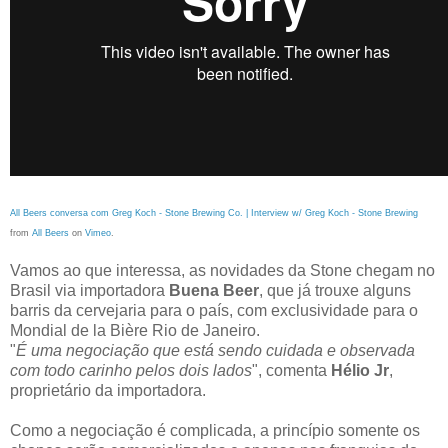
All Beers conversa com Greg Koch - Stone Brewing Co. | Interview w/ Greg Koch - Stone Brewing
from
All Beers
on
Vimeo
.
Vamos ao que interessa, as novidades da Stone chegam no
Brasil via importadora
Buena Beer
, que já trouxe alguns
barris da cervejaria para o país, com exclusividade para o
Mondial de la Bière Rio de Janeiro.
"
É uma negociação que está sendo cuidada e observada
com todo carinho pelos dois lados
", comenta
Hélio Jr
,
proprietário da importadora.
Como a negociação é complicada, a princípio somente os