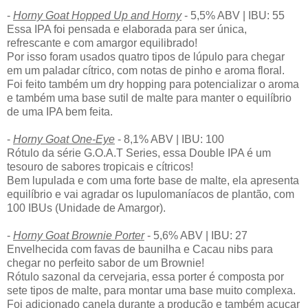
-
Horny Goat Hopped Up and Horny
- 5,5% ABV | IBU: 55
Essa IPA foi pensada e elaborada para ser única,
refrescante e com amargor equilibrado!
Por isso foram usados quatro tipos de lúpulo para chegar
em um paladar cítrico, com notas de pinho e aroma floral.
Foi feito também um dry hopping para potencializar o aroma
e também uma base sutil de malte para manter o equilíbrio
de uma IPA bem feita.
-
Horny Goat One-Eye
- 8,1% ABV | IBU: 100
Rótulo da série G.O.A.T Series, essa Double IPA é um
tesouro de sabores tropicais e cítricos!
Bem lupulada e com uma forte base de malte, ela apresenta
equilíbrio e vai agradar os lupulomaníacos de plantão, com
100 IBUs (Unidade de Amargor).
-
Horny Goat Brownie Porter
- 5,6% ABV | IBU: 27
Envelhecida com favas de baunilha e Cacau nibs para
chegar no perfeito sabor de um Brownie!
Rótulo sazonal da cervejaria, essa porter é composta por
sete tipos de malte, para montar uma base muito complexa.
Foi adicionado canela durante a produção e também açucar