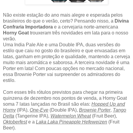
Não existe estação do ano mais alegre e esperada pelos
brasileiros do que o verão, certo? Pensando nisso, a
Divina
Confraria Importadora
e a cervejaria norte-americana
Horny Goat
trouxeram três novidades em lata para o nosso
verão.
Uma India Pale Ale e uma Double IPA, duas versões do
estilo que caiu no gosto do brasileiro e que envasadas em
latas, ganham em proteção e qualidade, mantendo a cerveja
muito mais aromática e saborosa. A terceira novidade é uma
Porter em lata! Com poucas opções no mercado nacional,
essa Brownie Porter vai surpreender os admiradores do
estilo.
Com esses três rótulos previstos para chegar na primeira
quinzena de dezembro nos pontos de venda, a Horny Goat
soma 7 latas lançadas no Brasil são elas:
Hopped Up and
Horny
(IPA),
One-Eye
(Double IPA),
Brownie Porter
,
Tango
Delta
(Tangerine IPA),
Watermelon Wheat
(Fruit Beer),
Oktoberfest
e a
Laka Laka Pineapple Hefeweizen
(Fruit
Beer).