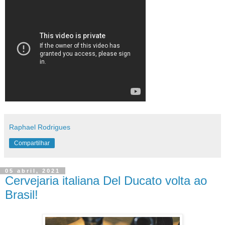
Raphael Rodrigues
Compartilhar
05 abril, 2021
Cervejaria italiana Del Ducato volta ao
Brasil!