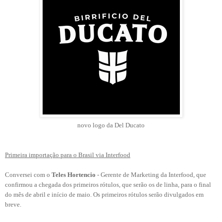
novo logo da Del Ducato
Primeira importação para o Brasil via Interfood
Conversei com o
Teles Hortencio
- Gerente de Marketing da Interfood, que
confirmou a chegada dos primeiros rótulos, que serão os de linha, para o final
do mês de abril e início de maio. Os primeiros rótulos serão divulgados em
breve.