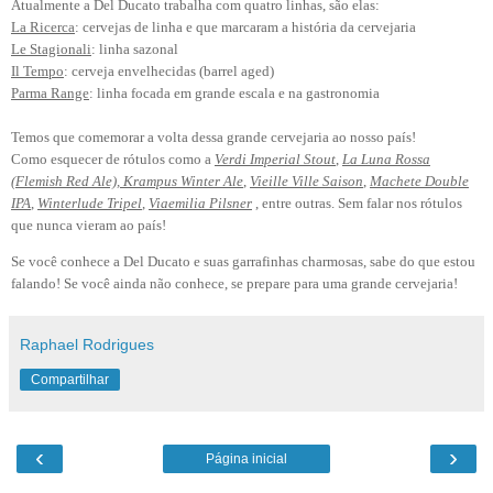
Atualmente a Del Ducato trabalha com quatro linhas, são elas:
La Ricerca
: cervejas de linha e que marcaram a história da cervejaria
Le Stagionali
: linha sazonal
Il Tempo
: cerveja envelhecidas (barrel aged)
Parma Range
: linha focada em grande escala e na gastronomia
Temos que comemorar a volta dessa grande cervejaria ao nosso país!
Como esquecer de rótulos como a
Verdi Imperial Stout
,
La Luna Rossa
(Flemish Red Ale), Krampus Winter Ale
,
Vieille Ville Saison
,
Machete Double
IPA
,
Winterlude Tripel
,
Viaemilia Pilsner
, entre outras. Sem falar nos rótulos
que nunca vieram ao país!
Se você conhece a Del Ducato e suas garrafinhas charmosas, sabe do que estou
falando! Se você ainda não conhece, se prepare para uma grande cervejaria!
Raphael Rodrigues
Compartilhar
‹
›
Página inicial