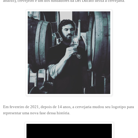
abaixo), cervejeiro e um dos fundadores da Del Ducato deixa a cervejaria.
Em fevereiro de 2021, depois de 14 anos, a cervejaria mudou seu logotipo para
representar uma nova fase dessa história.