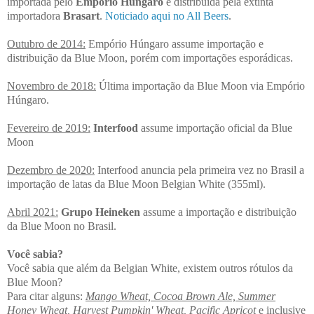
importada pelo
Empório Húngaro
e distribuída pela extinta
importadora
Brasart
.
Noticiado aqui no All Beers
.
Outubro de 2014:
Empório Húngaro assume importação e
distribuição da Blue Moon, porém com importações esporádicas.
Novembro de 2018:
Última importação da Blue Moon via Empório
Húngaro.
Fevereiro de 2019:
Interfood
assume importação oficial da Blue
Moon
Dezembro de 2020:
Interfood anuncia pela primeira vez no Brasil a
importação de latas da Blue Moon Belgian White (355ml).
Abril 2021:
Grupo Heineken
assume a importação e distribuição
da Blue Moon no Brasil.
Você sabia?
Você sabia que além da Belgian White, existem outros rótulos da
Blue Moon?
Para citar alguns:
Mango Wheat, Cocoa Brown Ale, Summer
Honey Wheat, Harvest Pumpkin' Wheat, Pacific Apricot
e inclusive