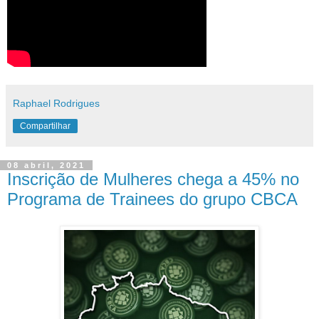
Raphael Rodrigues
Compartilhar
08 abril, 2021
Inscrição de Mulheres chega a 45% no
Programa de Trainees do grupo CBCA