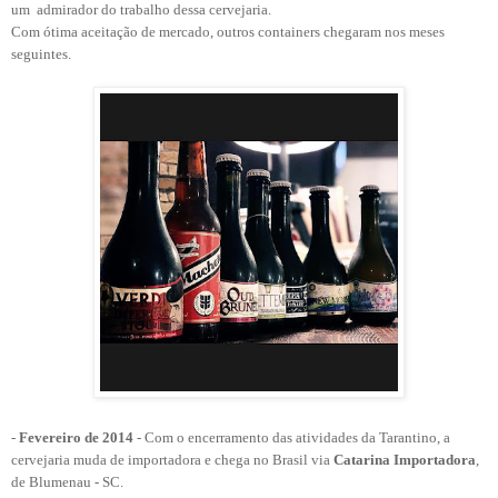
um admirador do trabalho dessa cervejaria.
Com ótima aceitação de mercado, outros containers chegaram nos meses
seguintes.
-
Fevereiro de 2014
-
Com o encerramento das atividades da Tarantino, a
cervejaria muda de importadora e chega no Brasil via
Catarina Importadora
,
de Blumenau - SC.