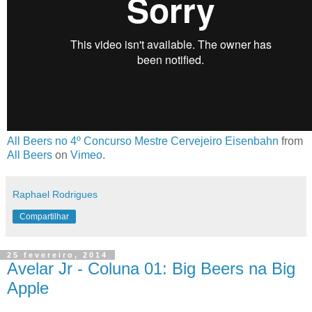
All Beers no 4º Concurso Mestre Cervejeiro Eisenbahn
from
All Beers
on
Vimeo
.
Raphael Rodrigues
Compartilhar
25 fevereiro, 2014
Avelar Jr - Coluna 01: Big Beers na Big
Apple