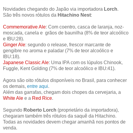
Novidades chegando do Japão via importadora
Lorch
.
São três novos rótulos da
Hitachino Nest
:
Commemorative Ale
: Com coentro, casca de laranja, noz-
moscada, canela e grãos de baunilha (8% de
teor alcoólico
e
IBU:28).
Ginger Ale
: segundo o release, frescor marcante de
gengibre no aroma e paladar (7% de teor alcoólico e
IBU:18).
Japanese Classic Ale
: Uma IPA com os lúpulos Chinook,
Fuggle, Kent Golding (7%
de teor alcoólico e
IBU:41).
Agora são oito rótulos disponíveis no Brasil, para conhecer
os demais,
entre aqui
.
Além das garrafas, chegam dois chopes da cervejaria, a
White Ale
e a
Red Rice
.
Segundo
Roberto Lorch
(proprietário da importadora),
chegaram também três rótulos da saquê da Hitachino.
Todas as novidades devem chegar amanhã nos pontos de
venda.