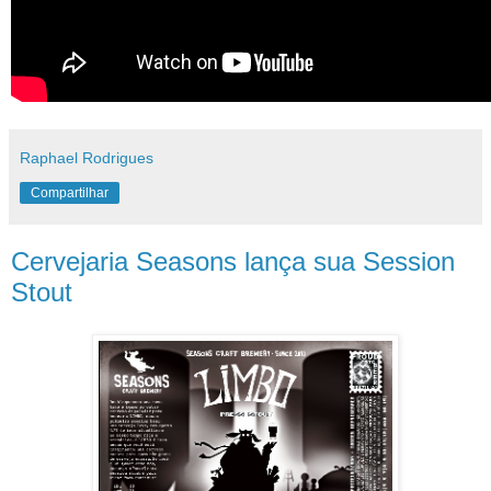
Raphael Rodrigues
Compartilhar
Cervejaria Seasons lança sua Session
Stout