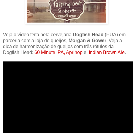
Veja o vídeo feita pela cervejaria
Dogfish Head
(EUA) em
parceria com a loja de queijos,
Morgan & Gower
. Veja a
dica de harmonização de queijos com três rótulos da
Dogfish Head:
60 Minute IPA, Aprihop
e
Indian Brown Ale
.