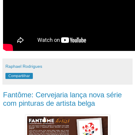
Raphael Rodrigues
Compartilhar
Fantôme: Cervejaria lança nova série
com pinturas de artista belga