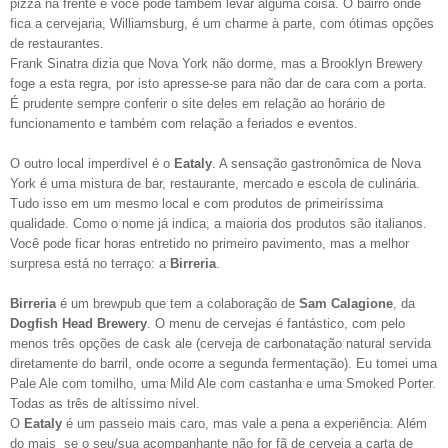
pizza na frente e você pode também levar alguma coisa. O bairro onde
fica a cervejaria, Williamsburg, é um charme à parte, com ótimas opções
de restaurantes.
Frank Sinatra dizia que Nova York não dorme, mas a Brooklyn Brewery
foge a esta regra, por isto apresse-se para não dar de cara com a porta.
É prudente sempre conferir o site deles em relação ao horário de
funcionamento e também com relação a feriados e eventos.
O outro local imperdível é o
Eataly
. A sensação gastronômica de Nova
York é uma mistura de bar, restaurante, mercado e escola de culinária.
Tudo isso em um mesmo local e com produtos de primeiríssima
qualidade. Como o nome já indica, a maioria dos produtos são italianos.
Você pode ficar horas entretido no primeiro pavimento, mas a melhor
surpresa está no terraço: a
Birreria
.
Birreria
é um brewpub que tem a colaboração de
Sam Calagione
, da
Dogfish Head Brewery
. O menu de cervejas é fantástico, com pelo
menos três opções de cask ale (cerveja de carbonatação natural servida
diretamente do barril, onde ocorre a segunda fermentação). Eu tomei uma
Pale Ale com tomilho, uma Mild Ale com castanha e uma Smoked Porter.
Todas as três de altíssimo nível.
O
Eataly
é um passeio mais caro, mas vale a pena a experiência. Além
do mais se o seu/sua acompanhante não for fã de cerveja a carta de