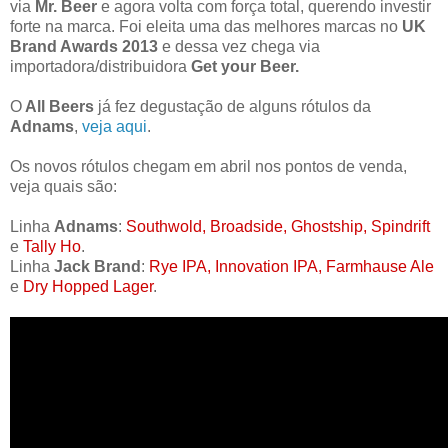
via
Mr. Beer
e agora volta com força total, querendo investir
forte na marca. Foi eleita uma das melhores marcas no
UK
Brand Awards 2013
e dessa vez chega via
importadora/distribuidora
Get your Beer.
O
All Beers
já fez degustação de alguns rótulos da
Adnams
,
veja aqui
.
Os novos rótulos chegam em abril nos pontos de venda,
veja quais são:
Linha
Adnams
:
Southwold, Broadside, Ghostship, Spindrift
e
Tally Ho
.
Linha
Jack Brand
:
Rye IPA, Innovation IPA, Farmhause Ale
e
Dry Hopped Lager
.