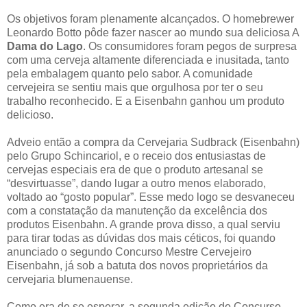
Os objetivos foram plenamente alcançados. O homebrewer
Leonardo Botto pôde fazer nascer ao mundo sua deliciosa A
Dama do Lago
. Os consumidores foram pegos de surpresa
com uma cerveja altamente diferenciada e inusitada, tanto
pela embalagem quanto pelo sabor. A comunidade
cervejeira se sentiu mais que orgulhosa por ter o seu
trabalho reconhecido. E a Eisenbahn ganhou um produto
delicioso.
Adveio então a compra da Cervejaria Sudbrack (Eisenbahn)
pelo Grupo Schincariol, e o receio dos entusiastas de
cervejas especiais era de que o produto artesanal se
“desvirtuasse”, dando lugar a outro menos elaborado,
voltado ao “gosto popular”. Esse medo logo se desvaneceu
com a constatação da manutenção da excelência dos
produtos Eisenbahn. A grande prova disso, a qual serviu
para tirar todas as dúvidas dos mais céticos, foi quando
anunciado o segundo Concurso Mestre Cervejeiro
Eisenbahn, já sob a batuta dos novos proprietários da
cervejaria blumenauense.
Como era de se esperar, a segunda edição do Concurso