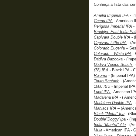
Conheça a lista das cer
Amelia Imperial IPA
- Im
Cacau IPA
- American I
Perigosa Imperial IPA
- 
Brooklyn East India Pal
Capivara Double IPA
- (
Capivara Little IPA
- (A
Colorado Eugenia
– Sess
Colorado – White IPA
- 
Dádiva Bazooka
- (Impe
Dádiva Venice Beach
-
{78} IBA
- Black IPA - C
Rizoma
- (Imperial IPA)
Touro Sentado
- (Americ
1000 IBU
- Imperial IPA
Lund IPA
- American IP
Madalena IPA
- ( Ameri
Madalena Double IPA
- 
Maniacs IPA
– (America
Black "Metal" Ipa
- (Bla
Double"Doggy"Ipa
- (Im
India "Mantra" Ale
- (Am
Mula
- American IPA -
C
Slow Down
- (Session I