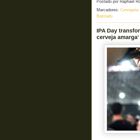
Postado por
Raphael R
Marcadores:
Cervejaria
Batizado
IPA Day transfor
cerveja amarga'