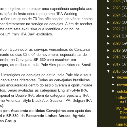
►
2026
(30
►
2025
(35
om o objetivo de oferecer uma experiência completa aos
nização da festa criou o programa “IPA Working
►
2024
(51
a reúne um grupo de 70 ‘ipa-aficionados’ de vários cantos
►
2023
(80
alhar diretamente no serviço de cervejas. Além de receber
a camiseta exclusiva que identifica o grupo, os
►
2022
(11
 de um “mini IPA Day” exclusivo.
►
2021
(10
►
2020
(59
úblico irá conhecer as cervejas vencedoras do Concurso
►
2019
(98
urante os dias 03 e 04 de novembro, especialistas de
►
2018
(85
eunidos na Cervejaria
SP-330
para escolher, em
►
2017
(37
egas, as melhores India Pale Ales produzidas no Brasil.
▼
2016
(65
 inscrições de cervejas do estilo India Pale Ale e seus
►
deze
cervejarias diferentes. Todas as cervejarias brasileiras
►
nove
as enquadradas dentro do estilo tiveram a oportunidade
tos. Serão avaliadas as categorias English-Style IPA,
▼
outub
perial or Double IPA, além da categoria Specialty IPA
Hallow
omo American-Style Black Ale, Session IPA, Belgian IPA
na C
s).
IPA Da
do pela
Academia de Ideias Cervejeiras
com apoio das
Ribe
el
e
SP-330
, da
Passaredo Linhas Aéreas
,
Agrária
bras
as Group
.
Kirin I