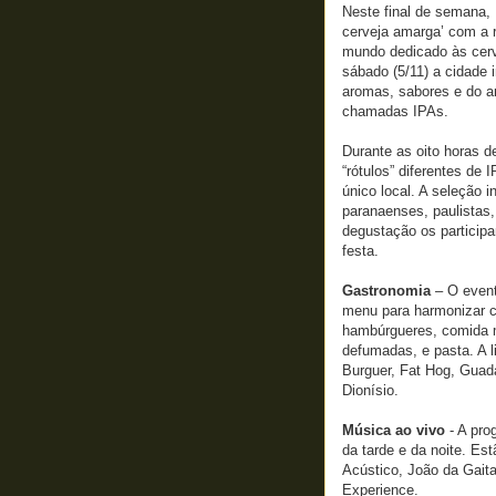
Neste final de semana, R
cerveja amarga’ com a 
mundo dedicado às cerve
sábado (5/11) a cidade 
aromas, sabores e do am
chamadas IPAs.
Durante as oito horas d
“rótulos” diferentes de
único local. A seleção 
paranaenses, paulistas,
degustação os participa
festa.
Gastronomia
– O event
menu para harmonizar c
hambúrgueres, comida 
defumadas, e pasta. A 
Burguer, Fat Hog, Guad
Dionísio.
Música ao vivo
- A pro
da tarde e da noite. E
Acústico, João da Gaita
Experience.