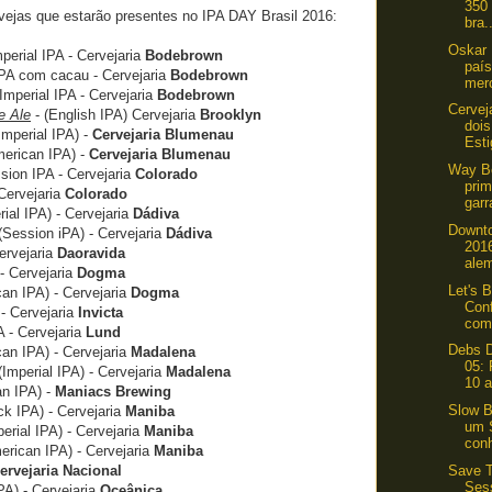
350
vejas que estarão presentes no IPA DAY Brasil 2016:
bra.
Oskar 
perial IPA - Cervejaria
Bodebrown
país
PA com cacau - Cervejaria
Bodebrown
merc
Imperial IPA - Cervejaria
Bodebrown
Cervej
e Ale
- (English IPA) Cervejaria
Brooklyn
dois
Imperial IPA) -
Cervejaria Blumenau
Esti
merican IPA) -
Cervejaria Blumenau
Way Be
ion IPA - Cervejaria
Colorado
pri
Cervejaria
Colorado
garr
rial IPA) - Cervejaria
Dádiva
Downto
 (Session iPA) - Cervejaria
Dádiva
2016
ervejaria
Daoravida
alem
 - Cervejaria
Dogma
Let's 
an IPA) - Cervejaria
Dogma
Con
 - Cervejaria
Invicta
com 
A - Cervejaria
Lund
Debs D
can IPA) - Cervejaria
Madalena
05: 
(Imperial IPA) - Cervejaria
Madalena
10 a
n IPA) -
Maniacs Brewing
Slow B
ck IPA) - Cervejaria
Maniba
um S
perial IPA) - Cervejaria
Maniba
conh
erican IPA) - Cervejaria
Maniba
Save T
ervejaria Nacional
Ses
PA) - Cervejaria
Oceânica