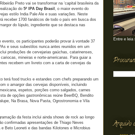
ibeirão Preto vai se transformar na ‘capital brasileira da
realização do
5º IPA Day Brasil
, o maior evento do
jas estilo India Pale Ale e suas variações. Neste
irá receber 1700 fanáticos de todo o
p
aís em busca dos
argor do lúpulo, ingrediente que se destaca nas
Entre e leia
e evento, os participantes poderão provar à vontade 37
 IPAs e seus subestilos nunca antes reunidos em um
inclui produções de cervejarias gaúchas, catarinenses,
 cariocas, mineiras e norte-americanas. Para guiar a
Procuran
ntes recebem um livreto com a carta de cervejas da
o terá food trucks e estandes com chefs preparando um
om o amargor das cervejas disponíveis, incluindo
mexicana, espetos, porções como salgados, carnes
lista de opções gastronômicas reúne BeerBQ, Bendito
alupe, Na Brasa, Nova Pasta, Ogrostronomia e Vila
gramação da festa inclui ainda shows de rock ao longo
Arquivo 
stão confirmadas apresentações de Thiago Neves
 e Beto Leoneti e das bandas Kilotones e Microbius