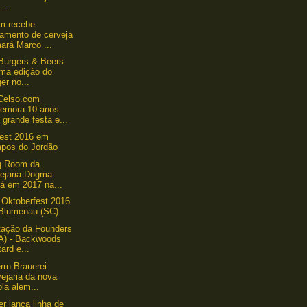
...
m recebe
çamento de cerveja
ará Marco ...
 Burgers & Beers:
ima edição do
er no...
Celso.com
emora 10 anos
grande festa e...
est 2016 em
pos do Jordão
g Room da
vejaria Dogma
rá em 2017 na...
 Oktoberfest 2016
Blumenau (SC)
tação da Founders
A) - Backwoods
ard e...
rrn Brauerei:
ejaria da nova
la alem...
 lança linha de