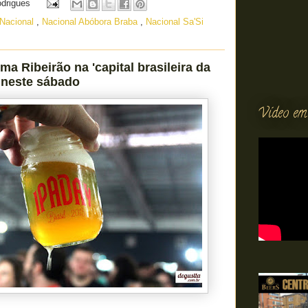
odrigues
 Nacional
,
Nacional Abóbora Braba
,
Nacional Sa'Si
ma Ribeirão na 'capital brasileira da
 neste sábado
Vídeo em