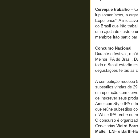
Cerveja e trabalho
– C
lupulomaníacos, a orga
Experience”. A iniciativ
do Brasil que irão trab
uma ajuda de custo e um
membros irão participar
Concurso Nacional
Durante o festival, o p
Melhor IPA do Brasil. D
todo o Brasil estarão r
degustações feitas às c
A competição recebeu 51
subestilos vindas de 29 
em operação com cervej
de inscrever seus produ
American-Style IPA e Im
que reúne subestilos c
e White IPA, entre outro
O concurso é organiza
Cervejarias
Weird Barr
Malte, LNF
e
Barth-Ha