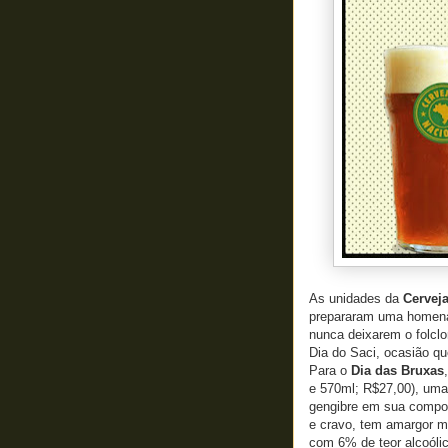
As unidades da
Cervej
prepararam uma homena
nunca deixarem o folcl
Dia do Saci, ocasião qu
Para o
Dia das Bruxas
e 570ml; R$27,00), uma
gengibre em sua compo
e cravo, tem amargor mé
com 6% de teor alcoóli