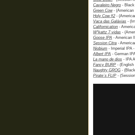
Cavaleiro Negro
- Black
Green Cow
- (American 
Holy Cow #2
- (American
Vaca das Gal
á
xias
- (Im
Californication
- America
W*kattz 7 vidas
- (Amer
Goose IPA
- American 
Session Citra
- America
Niobium
- Imperial IPA 
Albert IPA
- German IPA
La mano de dios
- IPA A
Fancy BURP
- (English
Naughty GROG
- (Black
Pirate´s FLIP
- (Session