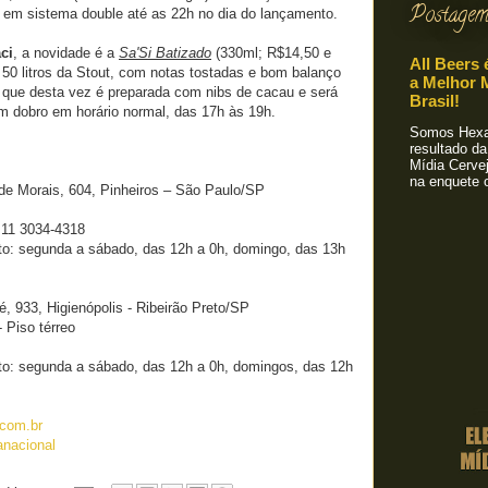
Postagem
a em sistema double até as 22h no dia do lançamento.
ci
, a novidade é a
Sa'Si Batizado
(330ml; R$14,50 e
All Beers 
50 litros da Stout, com notas tostadas e bom balanço
a Melhor M
, que desta vez é preparada com nibs de cacau e será
Brasil!
 dobro em horário normal, das 17h às 19h.
Somos Hexa!
resultado da
Mídia Cervej
na enquete o
de Morais, 604, Pinheiros – São Paulo/SP
 11 3034-4318
to: segunda a sábado, das 12h a 0h, domingo, das 13h
 933, Higienópolis - Ribeirão Preto/SP
 Piso térreo
to: segunda a sábado, das 12h a 0h, domingos, das 12h
.com.br
anacional