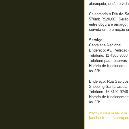
alaranjada, será servid
Celebrando o
Dia do Sa
570ml; R$20,00). Serão 
entre doçura e amargor
servida em promoção em
Serviço:
Cervejaria Nacional
Endereço: Av. Pedroso 
Telefone: 11 4305-9368
Telefone para reservas:
Horário de funcionamen
às 22h
Endereço: Rua São José,
Shopping Santa Úrsula -
Telefone: 16 3102-9246
Horário de funcionamen
às 22h
www.cervejarianacional
facebook.com/cervejari