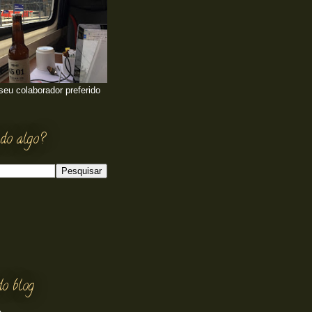
 seu colaborador preferido
do algo?
do blog