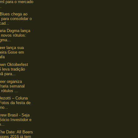
 ml para o mercado
..
Blues chega ao
 para consolidar o
ad...
aria Dogma lança
 novos rótulos:
gma...
er lança sua
meira Gose em
afa
wn Oktoberfest
 leva tradição
ã para...
Beer organiza
fraria semanal
rótulos ...
ezotti – Coluna
Fotos da festa de
no...
rew Brasil - Seja
ócio Investidor e
...
he Date: All Beers
sions 2016 já tem