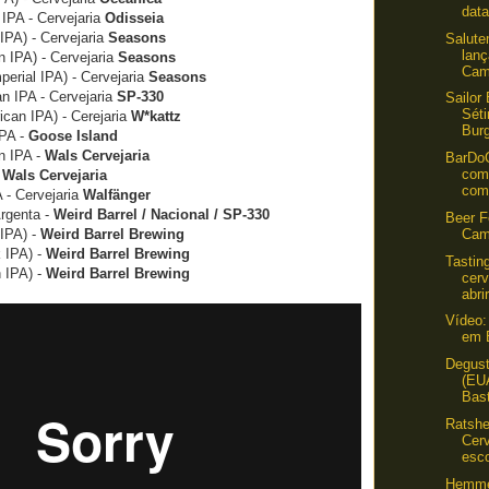
data
 IPA - Cervejaria
Odisseia
IPA) - Cervejaria
Seasons
Salute
lan
 IPA) - Cervejaria
Seasons
Cam
perial IPA) - Cervejaria
Seasons
n IPA - Cervejaria
SP-330
Sailor
Sét
ican IPA) - Cerejaria
W*kattz
Burg
IPA -
Goose Island
n IPA -
Wals Cervejaria
BarDo
com
-
Wals Cervejaria
com 
 - Cervejaria
Walfänger
rgenta -
Weird Barrel / Nacional / SP-330
Beer F
Cam
 IPA) -
Weird Barrel Brewing
 IPA) -
Weird Barrel Brewing
Tastin
 IPA) -
Weird Barrel Brewing
cer
abri
Vídeo:
em 
Degus
(EU
Bast
Ratshe
Cerv
esco
Hemmer