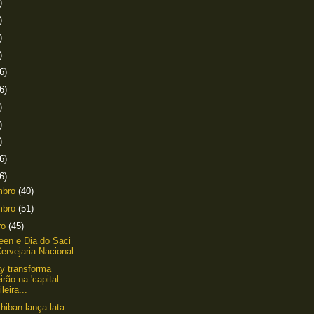
)
)
)
)
6)
6)
)
)
)
6)
6)
mbro
(40)
mbro
(51)
ro
(45)
een e Dia do Saci
ervejaria Nacional
y transforma
irão na 'capital
ileira...
chiban lança lata