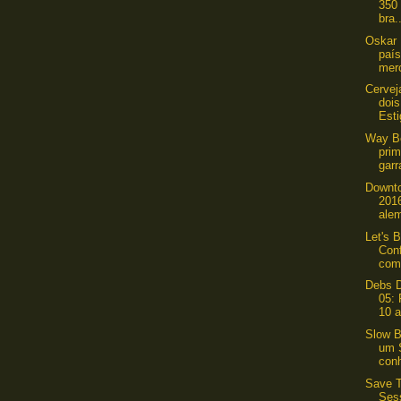
350
bra.
Oskar 
país
merc
Cervej
dois
Esti
Way Be
pri
garr
Downto
2016
alem
Let's 
Con
com 
Debs D
05: 
10 a
Slow B
um S
conh
Save T
Ses