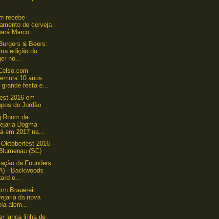
...
m recebe
çamento de cerveja
ará Marco ...
 Burgers & Beers:
ima edição do
er no...
Celso.com
emora 10 anos
grande festa e...
est 2016 em
pos do Jordão
g Room da
vejaria Dogma
rá em 2017 na...
 Oktoberfest 2016
Blumenau (SC)
tação da Founders
A) - Backwoods
ard e...
rrn Brauerei:
ejaria da nova
la alem...
 lança linha de