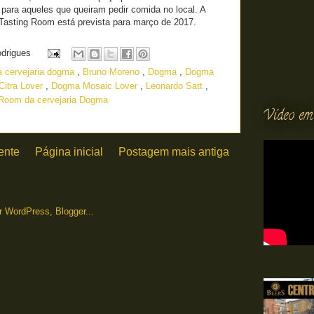
para aqueles que queiram pedir comida no local. A
asting Room está prevista para março de 2017.
odrigues
a cervejaria dogma
,
Bruno Moreno
,
Dogma
,
Dogma
itra Lover
,
Dogma Mosaic Lover
,
Leonardo Satt
,
 Room da cervejaria Dogma
Vídeo em
ente
Página inicial
Postagem mais antiga