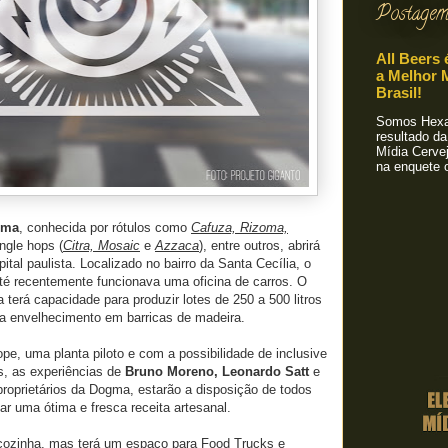
Postagem
All Beers 
a Melhor M
Brasil!
Somos Hexa!
resultado da
Mídia Cervej
na enquete o
gma
, conhecida por rótulos como
Cafuza, Rizoma,
ingle hops (
Citra, Mosaic
e
Azzaca
), entre outros, abrirá
tal paulista. Localizado no bairro da Santa Cecília, o
té recentemente funcionava uma oficina de carros. O
erá capacidade para produzir lotes de 250 a 500 litros
 envelhecimento em barricas de madeira.
pe, uma planta piloto e com a possibilidade de inclusive
s, as experiências de
Bruno Moreno, Leonardo Satt
e
proprietários da Dogma, estarão a disposição de todos
r uma ótima e fresca receita artesanal.
cozinha, mas terá um espaço para Food Trucks e