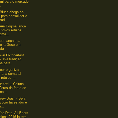
 ml para o mercado
..
Blues chega ao
 para consolidar o
ad...
aria Dogma lança
 novos rótulos:
gma...
er lança sua
meira Gose em
afa
wn Oktoberfest
 leva tradição
ã para...
Beer organiza
fraria semanal
rótulos ...
ezotti – Coluna
Fotos da festa de
no...
rew Brasil - Seja
ócio Investidor e
...
he Date: All Beers
sions 2016 já tem