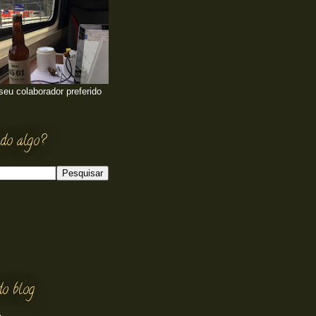
 seu colaborador preferido
do algo?
do blog