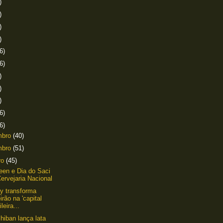
)
)
)
)
6)
6)
)
)
)
6)
6)
mbro
(40)
mbro
(51)
ro
(45)
een e Dia do Saci
ervejaria Nacional
y transforma
irão na 'capital
ileira...
chiban lança lata