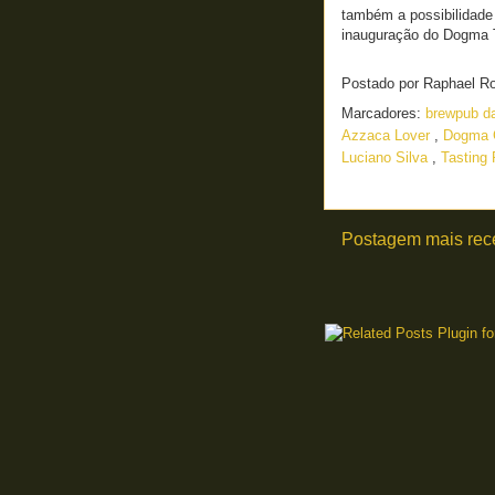
também a possibilidade 
inauguração do Dogma T
Postado por
Raphael R
Marcadores:
brewpub d
Azzaca Lover
,
Dogma C
Luciano Silva
,
Tasting
Postagem mais rec