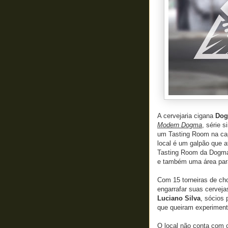
A cervejaria cigana
Do
Modern Dogma
, série s
um Tasting Room na capi
local é um galpão que a
Tasting Room da Dogma t
e também uma área para
Com 15 torneiras de cho
engarrafar suas cerveja
Luciano Silva
, sócios 
que queiram experimenta
O local não conta com 