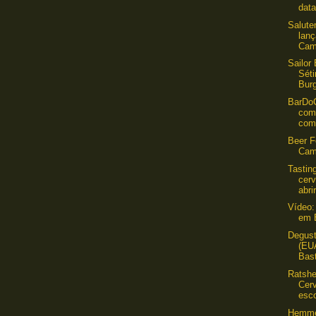
data
Salute
lan
Cam
Sailor
Sét
Burg
BarDo
com
com 
Beer F
Cam
Tastin
cer
abri
Vídeo:
em 
Degus
(EU
Bast
Ratshe
Cerv
esco
Hemmer