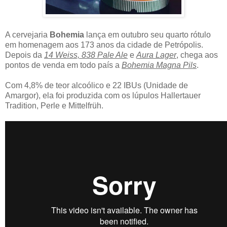
A cervejaria
Bohemia
lança em outubro seu quarto rótulo
em homenagem aos 173 anos da cidade de Petrópolis.
Depois da
14 Weiss, 838 Pale Ale
e
Aura Lager
, chega aos
pontos de venda em todo país a
Bohemia Magna Pils
.
Com 4,8% de teor alcoólico e 22 IBUs (Unidade de
Amargor), ela foi produzida com os lúpulos Hallertauer
Tradition, Perle e Mittelfrüh.