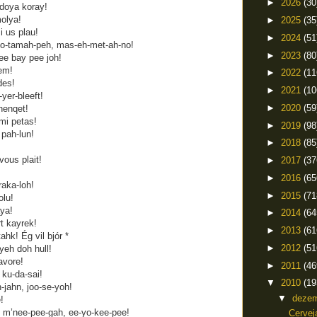
►
2026
(30
 doya koray!
olya!
►
2025
(35
i us plau!
►
2024
(51
o-tamah-peh, mas-eh-met-ah-no!
►
2023
(80
ee bay pee joh!
em!
►
2022
(11
des!
►
2021
(10
yer-bleeft!
►
2020
(59
henqet!
mi petas!
►
2019
(98
 pah-lun!
►
2018
(85
vous plait!
►
2017
(37
►
2016
(65
aka-loh!
►
2015
(71
olu!
aya!
►
2014
(64
t kayrek!
►
2013
(61
ahk! Ég vil bjór *
►
2012
(51
yeh doh hull!
favore!
►
2011
(46
 ku-da-sai!
▼
2010
(19
jahn, joo-se-yoh!
▼
deze
!
e m’nee-pee-gah, ee-yo-kee-pee!
Cervej