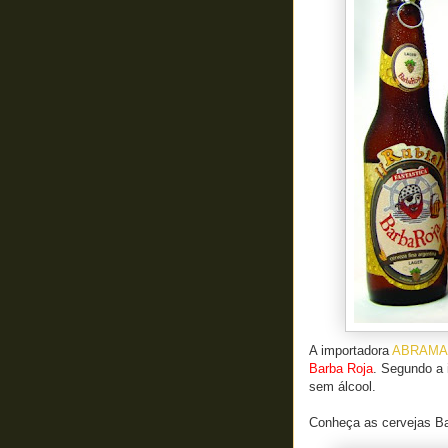
A importadora
ABRAMA
Barba Roja
. Segundo a 
sem álcool.
Conheça as cervejas Bar