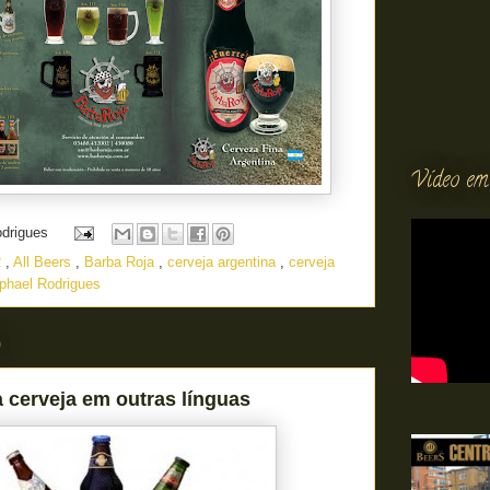
Vídeo em
odrigues
R
,
All Beers
,
Barba Roja
,
cerveja argentina
,
cerveja
phael Rodrigues
0
cerveja em outras línguas