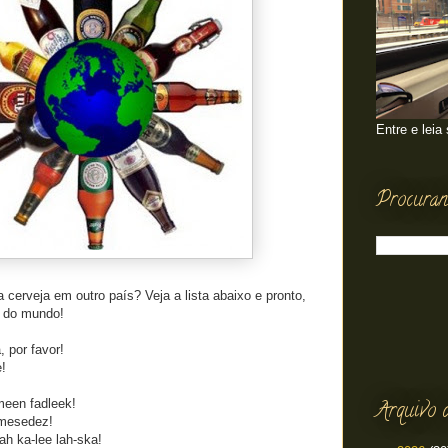
Entre e leia
Procuran
cerveja em outro país? Veja a lista abaixo e pronto,
s do mundo!
 por favor!
e!
meen fadleek!
Arquivo 
 mesedez!
ah ka-lee lah-ska!