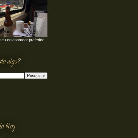
 seu colaborador preferido
do algo?
do blog