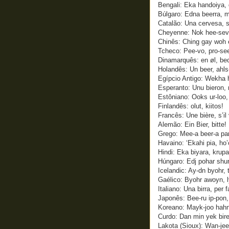
Bengali: Eka handoiya,
Búlgaro: Edna beerra, m
Catalão: Una cervesa, s
Cheyenne: Nok hee-sev
Chinês: Ching gay woh 
Tcheco: Pee-vo, pro-se
Dinamarquês: en øl, be
Holandês: Un beer, ahls-
Egípcio Antigo: Wekha 
Esperanto: Unu bieron, 
Estôniano: Ooks ur-loo,
Finlandês: olut, kiitos!
Francês: Une bière, s’il 
Alemão: Ein Bier, bitte!
Grego: Mee-a beer-a par
Havaino: ‘Ekahi pia, ho’
Hindi: Eka biyara, krup
Húngaro: Edj pohar shur
Icelandic: Ay-dn byohr, t
Gaélico: Byohr awoyn, l
Italiano: Una birra, per 
Japonês: Bee-ru ip-pon,
Koreano: Mayk-joo hahn-
Curdo: Dan min yek bire
Lakota (Sioux): Wan-je