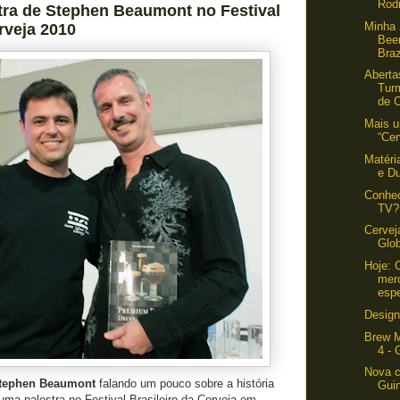
Rod
tra de Stephen Beaumont no Festival
Minha 
rveja 2010
Bee
Braz
Aberta
Tur
de C
Mais um
“Cer
Matéri
e D
Conhe
TV?
Cervej
Glo
Hoje: 
mer
espe
Design
Brew M
4 - 
Nova c
tephen Beaumont
falando um pouco sobre a história
Gui
uma palestra no Festival Brasileiro da Cerveja em