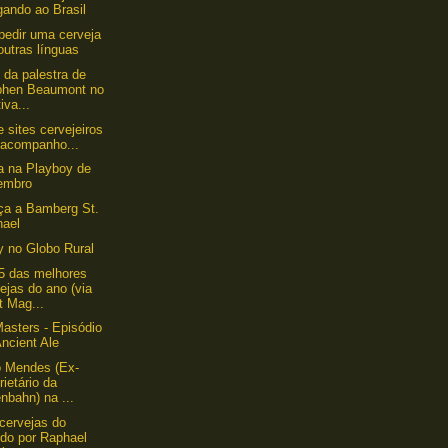
gando ao Brasil
edir uma cerveja
utras línguas
 da palestra de
phen Beaumont no
iva...
e sites cervejeiros
 acompanho...
a na Playboy de
embro
ça a Bamberg St.
hael
 no Globo Rural
5 das melhores
ejas do ano (via
t Mag...
asters - Episódio
Ancient Ale
o Mendes (Ex-
rietário da
nbahn) na ...
cervejas do
do por Raphael