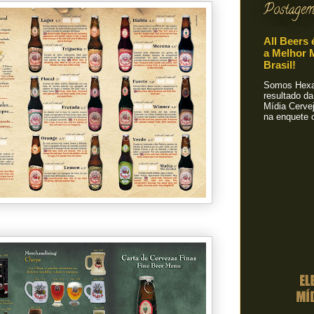
Postagem
All Beers 
a Melhor M
Brasil!
Somos Hexa!
resultado da
Mídia Cervej
na enquete o