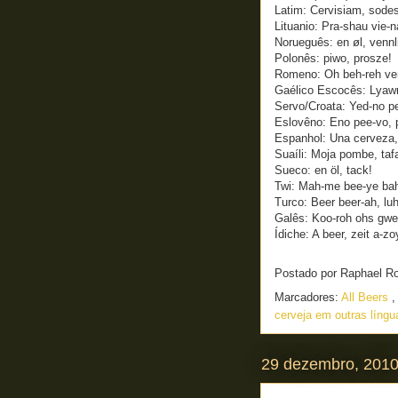
Latim: Cervisiam, sodes
Lituanio: Pra-shau vie-n
Norueguês: en øl, vennl
Polonês: piwo, prosze!
Romeno: Oh beh-reh ver
Gaélico Escocês: Lyaw
Servo/Croata: Yed-no p
Eslovêno: Eno pee-vo, 
Espanhol: Una cerveza, 
Suaíli: Moja pombe, tafa
Sueco: en öl, tack!
Twi: Mah-me bee-ye ba
Turco: Beer beer-ah, luh
Galês: Koo-roh ohs gwe
Ídiche: A beer, zeit a-zo
Postado por
Raphael R
Marcadores:
All Beers
cerveja em outras líng
29 dezembro, 201