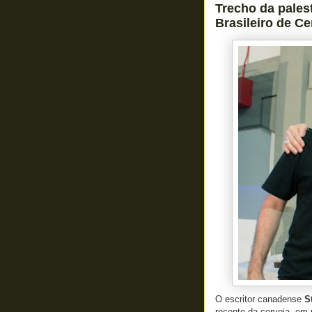
Trecho da pales
Brasileiro de Ce
O escritor canadense
S
recente da cerveja, em 