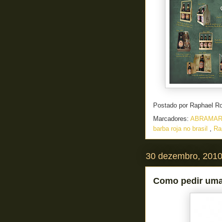
Postado por
Raphael R
Marcadores:
ABRAMA
barba roja no brasil
,
Ra
30 dezembro, 201
Como pedir uma 