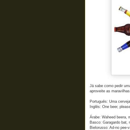
Já sabe como pedir uma 
aproveite as maravilha
Português: Uma cerveja,
Inglês: One beer, pleas
Árabe: Waheed beera, 
Basco: Garagardo bat,
Bielorusso: Ad-no pee-v