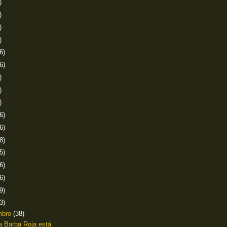
)
)
)
)
6)
6)
)
)
)
6)
6)
8)
5)
6)
6)
9)
3)
mbro
(38)
a Barba Roja está