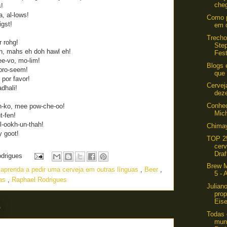
che
!
a, al-lows!
Como p
igst!
em o
Trecho
 rohg!
Ste
n, mahs eh doh hawl eh!
Fest
ee-vo, mo-lim!
Blogs 
pro-seem!
que
por favor!
Cervej
dhali!
dez
Conhe
h-ko, mee pow-che-oo!
Mic
t-fen!
l-ookh-un-thah!
Chimay
y goot!
TOP 2
cerv
Draf
odrigues
Brew M
,
aprenda a pedir uma cerveja em outras línguas
,
Beer
,
5 - 
uas
,
Raphael Rodrigues
Julian
prop
Eise
0
Todas 
mun