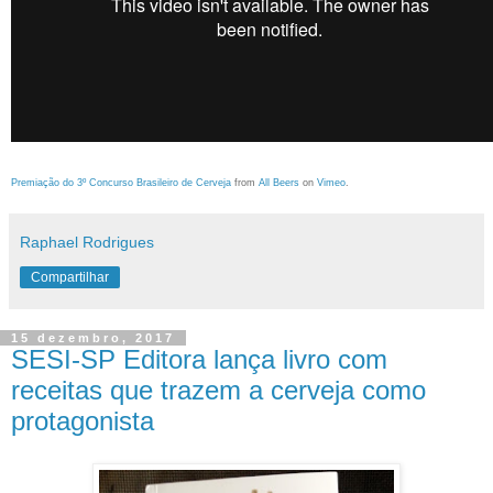
Premiação do 3º Concurso Brasileiro de Cerveja
from
All Beers
on
Vimeo
.
Raphael Rodrigues
Compartilhar
15 dezembro, 2017
SESI-SP Editora lança livro com
receitas que trazem a cerveja como
protagonista