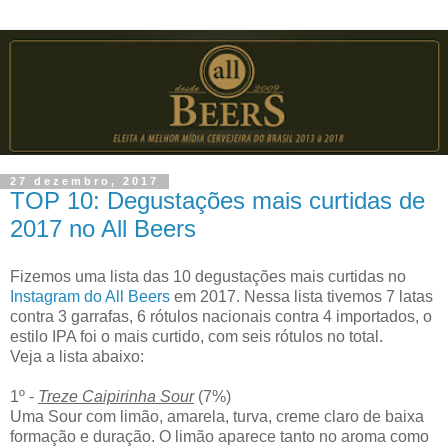
27 dezembro, 2017
TOP 10: Degustações mais curtidas de
2017 no All Beers
Fizemos uma lista das 10 degustações mais curtidas no
Instagram do All Beers
em 2017. Nessa lista tivemos 7 latas
contra 3 garrafas, 6 rótulos nacionais contra 4 importados, o
estilo IPA foi o mais curtido, com seis rótulos no total.
Veja a lista abaixo:
1º -
Treze Caipirinha Sour
(7%)
Uma Sour com limão, amarela, turva, creme claro de baixa
formação e duração. O limão aparece tanto no aroma como