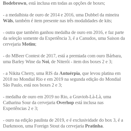
Bodebrown
, está inclusa em todas as opções de boxes;
- a medalhista de ouro de 2014 e 2016, uma Dubbel da mineira
Wäls
, também é item presente nas três modalidades de kits;
- outra que também ganhou medalha de ouro em 2016, e faz parte
da seleção somente da Experiência 3, é a Canudos, uma Saison da
cervejaria
Motim
;
- do MBeer Contest de 2017, está a premiada com ouro Bárbara,
uma Barley Wine da
Noi
, de Niterói - item dos boxes 2 e 3;
- a Nikita Cherry, uma RIS da
Antuérpia
, que levou platina em
2018 no Mondial Rio e em 2019 na segunda edição do Mondial
São Paulo, está nos boxes 2 e 3;
- medalha de ouro em 2019 no Rio, a Gravioh-Là-Là, uma
Catharina Sour da cervejaria
Overhop
está inclusa nas
Experiências 2 e 3;
- ouro na edição paulista de 2019, e é exclusividade do box 3, é a
Darkmoon, uma Foreign Stout da cervejaria
Pratinha
.