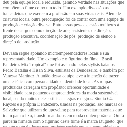
deu pela equipe local e reduzida, gerando verdade nas situações que
compõem o filme como um todo. Um exemplo disso são as
trançadeiras que exercem a profissão em suas vidas reais. Além de
criativos locais, outra preocupação foi de contar com uma equipe de
produção e criação diversa. Entre essas pessoas, estão mulheres à
frente de cargos como direção de arte, assistentes de direção,
produção executiva, coordenação de pós, produção de elenco e
direção de produção.
Devassa segue apoiando microempreendedores locais e sua
representatividade. Um exemplo é o figurino do filme "Brasil
Pandeiro: Mix Tropical" que foi assinado pelos stylists baianos
Pedro Batalha e Hisan Silva, estilistas da Dendezeiro, e também por
Vanessa Martinez. A união dessa equipe teve a intenção de trazer
uma estética com personalidade e identidade local. As roupas
produzidas carregam um propósito: oferecer oportunidade e
visibilidade para pequenos empreendedores da moda sustentável
local, sendo muitos deles estilistas negras e negros. Studio 64,
Rayzes e a própria Dendezeiro, usadas na produção, são marcas de
Salvador que utilizam do upcycling para reaproveitar materiais que
iriam para o lixo, transformando-os em moda contemporânea. Outra
parceria firmada com o figurino deste filme é a marca Dugueto, que
reverte parte do lucro para projetos sociais em sua comunidade: o