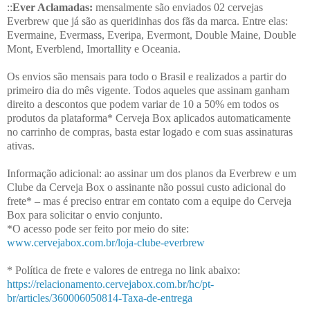
::
Ever Aclamadas:
mensalmente são enviados 02 cervejas
Everbrew que já são as queridinhas dos fãs da marca. Entre elas:
Evermaine, Evermass, Everipa, Evermont, Double Maine, Double
Mont, Everblend, Imortallity e Oceania.
Os envios são mensais para todo o Brasil e realizados a partir do
primeiro dia do mês vigente. Todos aqueles que assinam ganham
direito a descontos que podem variar de 10 a 50% em todos os
produtos da plataforma* Cerveja Box aplicados automaticamente
no carrinho de compras, basta estar logado e com suas assinaturas
ativas.
Informação adicional: ao assinar um dos planos da Everbrew e um
Clube da Cerveja Box o assinante não possui custo adicional do
frete* – mas é preciso entrar em contato com a equipe do Cerveja
Box para solicitar o envio conjunto.
*O acesso pode ser feito por meio do site:
www.cervejabox.com.br/loja-clube-everbrew
* Política de frete e valores de entrega no link abaixo:
https://relacionamento.cervejabox.com.br/hc/pt-
br/articles/360006050814-Taxa-de-entrega