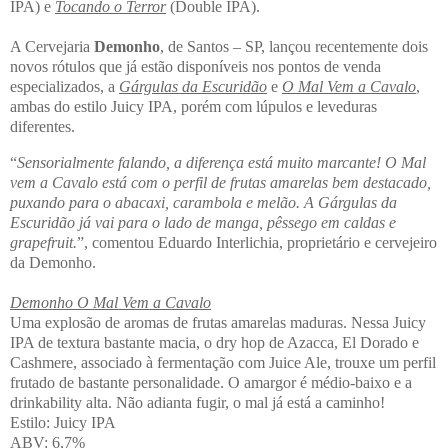
IPA) e
Tocando o Terror
(Double IPA).
A Cervejaria
Demonho
, de Santos – SP, lançou recentemente dois
novos rótulos que já estão disponíveis nos pontos de venda
especializados, a
Gárgulas da Escuridão
e
O Mal Vem a Cavalo
,
ambas do estilo Juicy IPA, porém com lúpulos e leveduras
diferentes.
“
Sensorialmente falando, a diferença está muito marcante! O Mal
vem a Cavalo está com o perfil de frutas amarelas bem destacado,
puxando para o abacaxi, carambola e melão. A Gárgulas da
Escuridão já vai para o lado de manga, pêssego em caldas e
grapefruit.
”, comentou Eduardo Interlichia, proprietário e cervejeiro
da Demonho.
Demonho O Mal Vem a Cavalo
Uma explosão de aromas de frutas amarelas maduras. Nessa Juicy
IPA de textura bastante macia, o dry hop de Azacca, El Dorado e
Cashmere, associado à fermentação com Juice Ale, trouxe um perfil
frutado de bastante personalidade. O amargor é médio-baixo e a
drinkability alta. Não adianta fugir, o mal já está a caminho!
Estilo: Juicy IPA
ABV: 6,7%