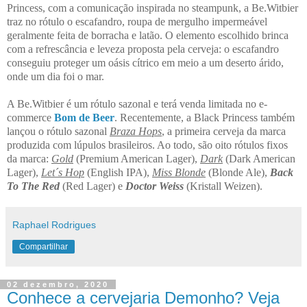
Princess, com a comunicação inspirada no steampunk, a Be.Witbier
traz no rótulo o escafandro, roupa de mergulho impermeável
geralmente feita de borracha e latão. O elemento escolhido brinca
com a refrescância e leveza proposta pela cerveja: o escafandro
conseguiu proteger um oásis cítrico em meio a um deserto árido,
onde um dia foi o mar.
A Be.Witbier é um rótulo sazonal e terá venda limitada no e-
commerce
Bom de Beer
. Recentemente, a Black Princess também
lançou o rótulo sazonal
Braza Hops
, a primeira cerveja da marca
produzida com lúpulos brasileiros. Ao todo, são oito rótulos fixos
da marca:
Gold
(Premium American Lager),
Dark
(Dark American
Lager),
Let´s Hop
(English IPA),
Miss Blonde
(Blonde Ale),
Back
To The Red
(Red Lager) e
Doctor Weiss
(Kristall Weizen).
Raphael Rodrigues
Compartilhar
02 dezembro, 2020
Conhece a cervejaria Demonho? Veja