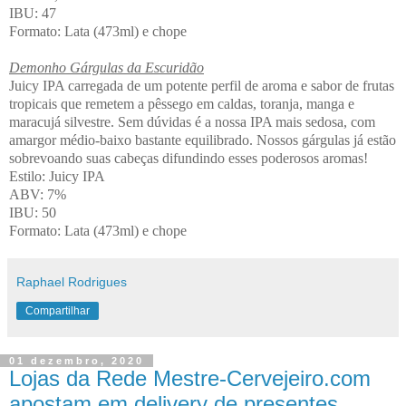
IBU: 47
Formato: Lata (473ml) e chope
Demonho Gárgulas da Escuridão
Juicy IPA carregada de um potente perfil de aroma e sabor de frutas
tropicais que remetem a pêssego em caldas, toranja, manga e
maracujá silvestre. Sem dúvidas é a nossa IPA mais sedosa, com
amargor médio-baixo bastante equilibrado. Nossos gárgulas já estão
sobrevoando suas cabeças difundindo esses poderosos aromas!
Estilo: Juicy IPA
ABV: 7%
IBU: 50
Formato: Lata (473ml) e chope
Raphael Rodrigues
Compartilhar
01 dezembro, 2020
Lojas da Rede Mestre-Cervejeiro.com
apostam em delivery de presentes