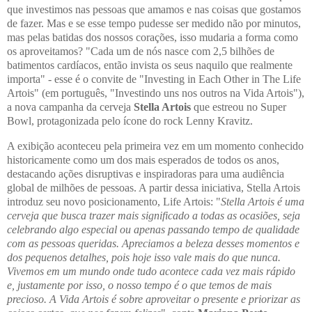
que investimos nas pessoas que amamos e nas coisas que gostamos
de fazer. Mas e se esse tempo pudesse ser medido não por minutos,
mas pelas batidas dos nossos corações, isso mudaria a forma como
os aproveitamos? "Cada um de nós nasce com 2,5 bilhões de
batimentos cardíacos, então invista os seus naquilo que realmente
importa" - esse é o convite de "Investing in Each Other in The Life
Artois" (em português, "Investindo uns nos outros na Vida Artois"),
a nova campanha da cerveja
Stella Artois
que estreou no Super
Bowl, protagonizada pelo ícone do rock Lenny Kravitz.
A exibição aconteceu pela primeira vez em um momento conhecido
historicamente como um dos mais esperados de todos os anos,
destacando ações disruptivas e inspiradoras para uma audiência
global de milhões de pessoas. A partir dessa iniciativa, Stella Artois
introduz seu novo posicionamento, Life Artois: "
Stella Artois é uma
cerveja que busca trazer mais significado a todas as ocasiões, seja
celebrando algo especial ou apenas passando tempo de qualidade
com as pessoas queridas. Apreciamos a beleza desses momentos e
dos pequenos detalhes, pois hoje isso vale mais do que nunca.
Vivemos em um mundo onde tudo acontece cada vez mais rápido
e, justamente por isso, o nosso tempo é o que temos de mais
precioso. A Vida Artois é sobre aproveitar o presente e priorizar as