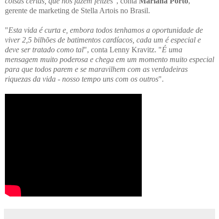
coisas certas, que nos fazem felizes
", conta
Mariana Porto
,
gerente de marketing de Stella Artois no Brasil.
"
Esta vida é curta e, embora todos tenhamos a oportunidade de
viver 2,5 bilhões de batimentos cardíacos, cada um é especial e
deve ser tratado como tal
", conta Lenny Kravitz. "
É uma
mensagem muito poderosa e chega em um momento muito especial
para que todos parem e se maravilhem com as verdadeiras
riquezas da vida - nosso tempo uns com os outros
".