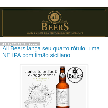
25 fevereiro, 2021
All Beers lança seu quarto rótulo, uma
NE IPA com limão siciliano