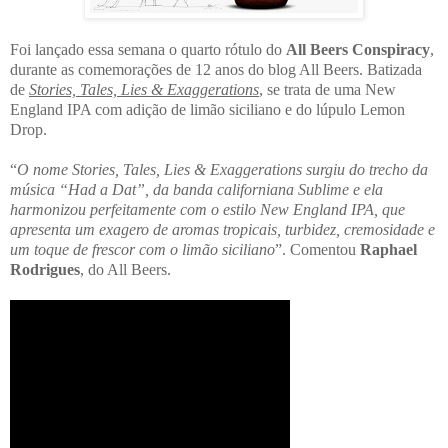
Foi lançado essa semana o quarto rótulo do
All Beers Conspiracy
,
durante as comemorações de 12 anos do blog All Beers. Batizada
de
Stories, Tales, Lies & Exaggerations
, se trata de uma New
England IPA com adição de limão siciliano e do lúpulo Lemon
Drop.
“
O nome Stories, Tales, Lies & Exaggerations surgiu do trecho da
música “Had a Dat”, da banda californiana Sublime e ela
harmonizou perfeitamente com o estilo New England IPA, que
apresenta um exagero de aromas tropicais, turbidez, cremosidade e
um toque de frescor com o limão siciliano
”. Comentou
Raphael
Rodrigues
, do All Beers.