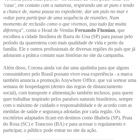
‘casa’, em contato com a natureza, respirando um ar puro e tendo
a chance de, numa pausa no expediente, dar um pulo no mar e
voltar para participar de uma sequência de reuniões. Num
momento de reclusão como o que vivemos, isso tudo faz muita
diferença
", conta o Head de Vendas
Fernando Flumian
, que
escolheu a cidade litorânea de Barra do Una (SP) para passar pelo
período da quarentena com mais qualidade de vida e perto da
família. Ele e outros profissionais de diversas regiões do país que já
adotaram a prática contam suas histórias no site da campanha.
Além disso, Corona ainda vai dar uma ajudinha para que alguns
consumidores pelo Brasil possam viver essa experiência - a marca
também anuncia a promoção Anywhere Office, que vai sortear uma
semana de hospedagem (dentro das regras de distanciamento
social), com transporte e alimentação também inclusos, para quem
quer trabalhar inspirado pelos paraísos naturais brasileiros, sempre
com o máximo de cuidado e responsabilidade e de acordo com as
medidas de saúde e segurança adotadas por cada região. Os
escritórios adaptados ficam em destinos como Ilhabela (SP), Praia
do Rosa (SC) e Trancoso (BA) e para acessar o regulamento e
participar, o público pode entrar no site da ação.