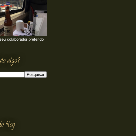
 seu colaborador preferido
do algo?
do blog