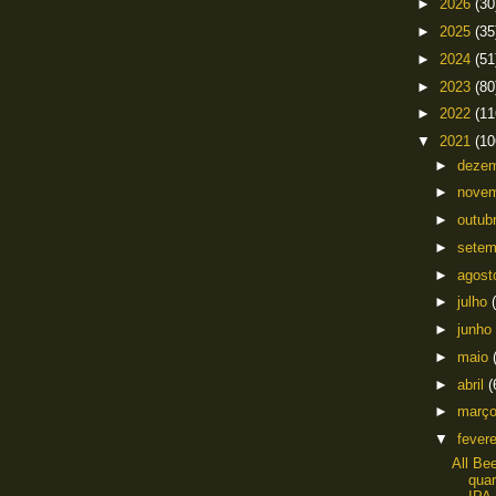
►
2026
(30
►
2025
(35
►
2024
(51
►
2023
(80
►
2022
(11
▼
2021
(10
►
deze
►
nove
►
outub
►
sete
►
agos
►
julho
►
junho
►
maio
►
abril
(
►
març
▼
fever
All Be
quar