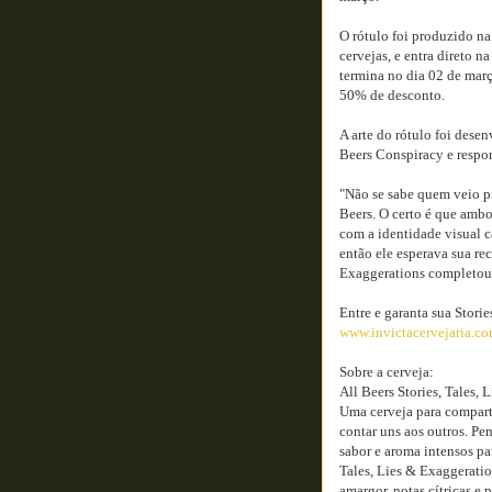
O rótulo foi produzido na
cervejas, e entra direto n
termina no dia 02 de mar
50% de desconto.
A arte do rótulo foi desen
Beers Conspiracy e respon
"Não se sabe quem veio pr
Beers. O certo é que ambo
com a identidade visual c
então ele esperava sua rece
Exaggerations completou es
Entre e garanta sua Storie
www.invictacervejaria.co
Sobre a cerveja:
All Beers Stories, Tales,
Uma cerveja para compart
contar uns aos outros. P
sabor e aroma intensos pa
Tales, Lies & Exaggerati
amargor, notas cítricas e