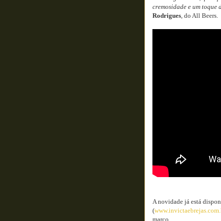
cremosidade e um toque d
Rodrigues
, do All Beers.
A novidade já está dispo
(
www.invictaebrejas.com.
março.