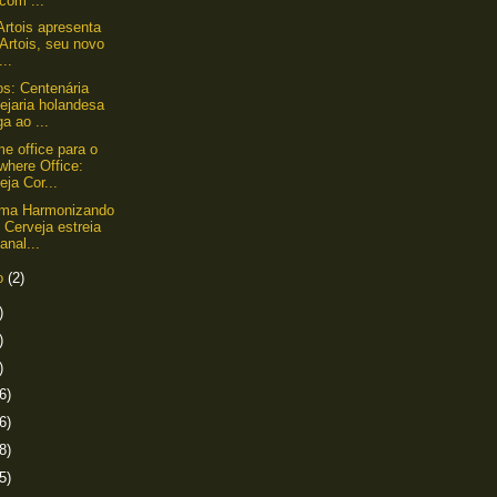
com ...
 Artois apresenta
 Artois, seu novo
...
s: Centenária
ejaria holandesa
a ao ...
e office para o
where Office:
eja Cor...
ama Harmonizando
Cerveja estreia
anal...
ro
(2)
)
)
)
6)
6)
8)
5)