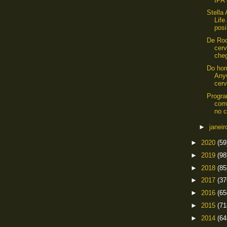
IPA 
Stella
Life
posi
De Roo
cerv
cheg
Do hom
Any
cerv
Progr
com 
no c
►
janei
►
2020
(59
►
2019
(98
►
2018
(85
►
2017
(37
►
2016
(65
►
2015
(71
►
2014
(64