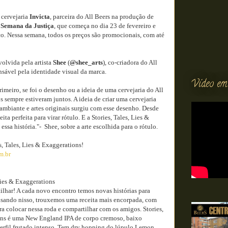
 cervejaria
Invicta
, parceira do All Beers na produção de
a
Semana da Justiça
, que começa no dia 23 de fevereiro e
ço. Nessa semana, todos os preços são promocionais, com até
volvida pela artista
Shee
(
@shee_arts
), co-criadora do All
sável pela identidade visual da marca.
Vídeo em
imeiro, se foi o desenho ou a ideia de uma cervejaria do All
s sempre estiveram juntos. A ideia de criar uma cervejaria
ambiante e artes originais surgiu com esse desenho. Desde
ita perfeita para virar rótulo. E a Stories, Tales, Lies &
sa história."- Shee, sobre a arte escolhida para o rótulo.
s, Tales, Lies & Exaggerations!
m.br
 Lies & Exaggerations
ilhar! A cada novo encontro temos novas histórias para
ensando nisso, trouxemos uma receita mais encorpada, com
ra colocar nessa roda e compartilhar com os amigos. Stories,
ons é uma New England IPA de corpo cremoso, baixo
 perfil frutado intenso. Tem dry hopping do lúpulo Lemon