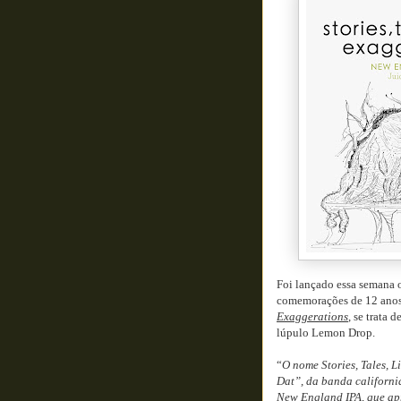
Foi lançado essa semana 
comemorações de 12 anos 
Exaggerations
, se trata
lúpulo Lemon Drop.
“
O nome Stories, Tales, 
Dat”, da banda californi
New England IPA, que apr