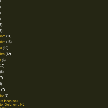
)
)
)
)
6)
6)
mbro
(11)
mbro
(15)
ro
(19)
mbro
(12)
to
(6)
(10)
(6)
(7)
6)
o
(7)
eiro
(5)
ers lança seu
to rótulo, uma NE