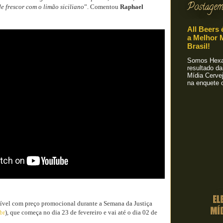
Postagem
e frescor com o limão siciliano
”. Comentou
Raphael
All Beers 
a Melhor M
Brasil!
Somos Hexa!
resultado da
Mídia Cervej
na enquete o
nível com preço promocional durante a Semana da Justiça
br
), que começa no dia 23 de fevereiro e vai até o dia 02 de