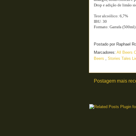
Drop e adição de limão si
Teor alcoólico: 6,7%
IBU: 30
Formato: Garrafa (500ml)
Postado por
Raphael R
Marcadores:
All Beers 
Beers
,
Stories Tales L
Postagem mais rec