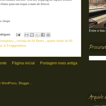
ciliano para um toque a mais de frescor.
 e chope
Entre e leia
odrigues
Conspiracy
,
cerveja do All Beers
,
quarto rótulo do All
ies & Exaggerations
Procuran
ente
Página inicial
Postagem mais antiga
Arquivo 