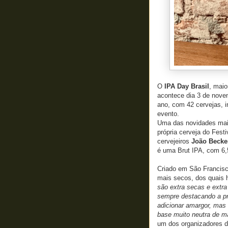
O
IPA Day Brasil
, maio
acontece dia 3 de novem
ano, com 42 cervejas, i
evento.
Uma das novidades mais
própria cerveja do Festi
cervejeiros
João Becke
é uma Brut IPA, com 6,
Criado em São Francisco
mais secos, dos quais 
são extra secas e extr
sempre destacando a pre
adicionar amargor, mas
base muito neutra de m
um dos organizadores d