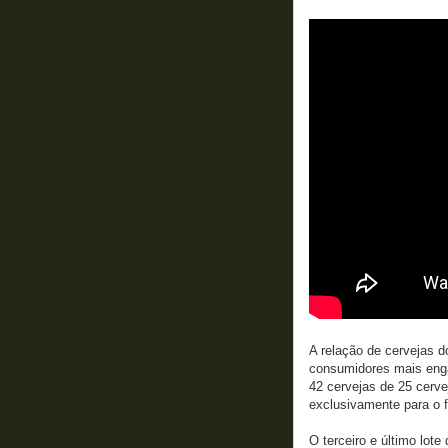
A relação de cervejas do
consumidores mais enga
42 cervejas de 25 cervej
exclusivamente para o f
O terceiro e último lot