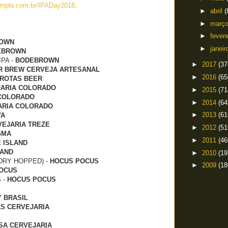
mpla.com.br/IPADay2018
.
►
abril
(
►
març
►
fever
OWN
►
janei
EBROWN
IPA -
BODEBROWN
►
2017
(37
R BREW CERVEJA ARTESANAL
►
2016
(65
ROTAS BEER
ARIA COLORADO
►
2015
(71
 COLORADO
►
2014
(64
ARIA COLORADO
►
2013
(61
VA
VEJARIA TREZE
►
2012
(51
GMA
►
2011
(46
 ISLAND
LAND
►
2010
(19
DRY HOPPED) -
HOCUS POCUS
►
2009
(18
OCUS
 -
HOCUS POCUS
Y BRASIL
AS CERVEJARIA
SA CERVEJARIA