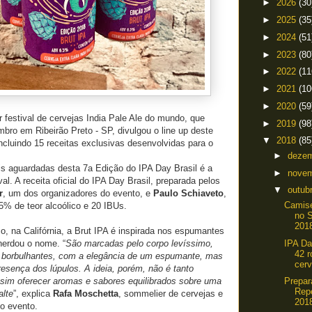
►
2026
(30
►
2025
(35
►
2024
(51
►
2023
(80
►
2022
(11
►
2021
(10
►
2020
(59
r festival de cervejas India Pale Ale do mundo, que
►
2019
(98
bro em Ribeirão Preto - SP, divulgou o line up deste
▼
2018
(85
ncluindo 15 receitas exclusivas desenvolvidas para o
►
deze
 aguardadas desta 7a Edição do IPA Day Brasil é a
►
nove
val. A receita oficial do IPA Day Brasil, preparada pelos
▼
outub
r
, um dos organizadores do evento, e
Paulo Schiaveto
,
Camise
5% de teor alcoólico e 20 IBUs.
no S
201
, na Califórnia, a Brut IPA é inspirada nos espumantes
IPA Da
herdou o nome. “
São marcadas pelo corpo levíssimo,
42 r
a borbulhantes, com a elegância de um espumante, mas
cerv
sença dos lúpulos. A ideia, porém, não é tanto
 sim oferecer aromas e sabores equilibrados sobre uma
Prepar
Rep
alte
”, explica
Rafa Moschetta
, sommelier de cervejas e
2018
o evento.