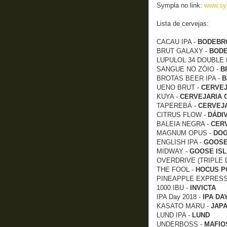
Sympla no link:
www.sy
Lista de cervejas:
CACAU IPA -
BODEBR
BRUT GALAXY -
BOD
LUPULOL 34 DOUBLE 
SANGUE NO ZÓIO -
B
BROTAS BEER IPA -
B
UENO BRUT -
CERVEJ
KUYA -
CERVEJARIA
TAPEREBÁ -
CERVEJ
CITRUS FLOW -
DÁDI
BALEIA NEGRA -
CER
MAGNUM OPUS -
DO
ENGLISH IPA -
GOOSE
MIDWAY -
GOOSE IS
OVERDRIVE (TRIPLE 
THE FOOL -
HOCUS P
PINEAPPLE EXPRESS
1000 IBU -
INVICTA
IPA Day 2018 -
IPA DA
KASATO MARU -
JAP
LUND IPA -
LUND
UNDERBOSS -
MAFIO