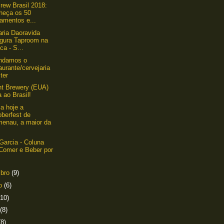
rew Brasil 2018:
heça os 50
amentos e...
aria Daoravida
ugura Taproom na
a - S...
ndamos o
aurante/cervejaria
ter
nt Brewery (EUA)
a ao Brasil!
a hoje a
oberfest de
menau, a maior da
Garcia - Coluna
 Comer e Beber por
mbro
(9)
to
(6)
(10)
(8)
(8)