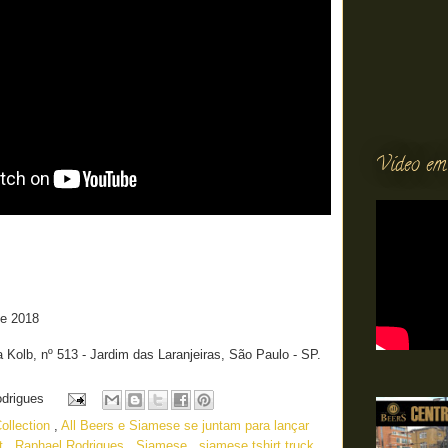
Vídeo em
de 2018
a Kolb, nº 513 - Jardim das Laranjeiras, São Paulo - SP.
odrigues
Collection
,
All Beers e Siamese se juntam para lançar
st
,
Raphael Rodrigues
,
Siamese
,
siamese tshirt truck
,