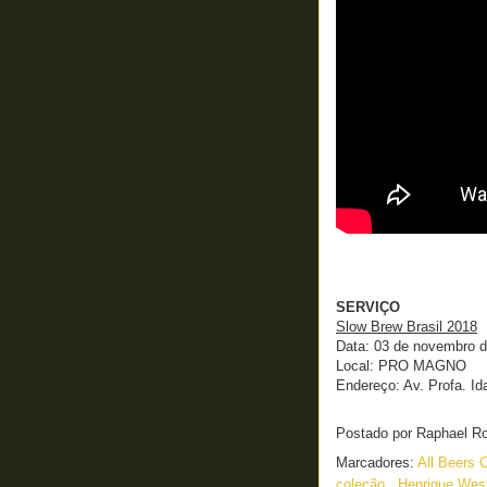
SERVIÇO
Slow Brew Brasil 2018
Data: 03 de novembro 
Local: PRO MAGNO
Endereço: Av. Profa. Id
Postado por
Raphael R
Marcadores:
All Beers 
coleção
,
Henrique We