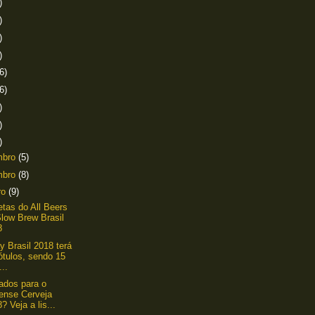
)
)
)
)
6)
6)
)
)
)
mbro
(5)
mbro
(8)
ro
(9)
tas do All Beers
low Brew Brasil
8
y Brasil 2018 terá
ótulos, sendo 15
...
ados para o
ense Cerveja
? Veja a lis...