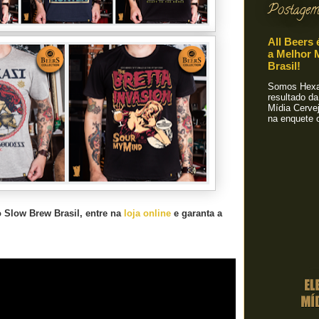
Postagem
All Beers 
a Melhor M
Brasil!
Somos Hexa!
resultado da
Mídia Cervej
na enquete o
o Slow Brew Brasil, entre na
loja online
e garanta a