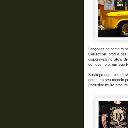
Lançadas no primeiro s
Collection
, produzidas
disponíveis no
Slow Br
de novembro, em São P
Basta procurar pelo T-sh
garantir o seu modelo p
(inclusive muito procur