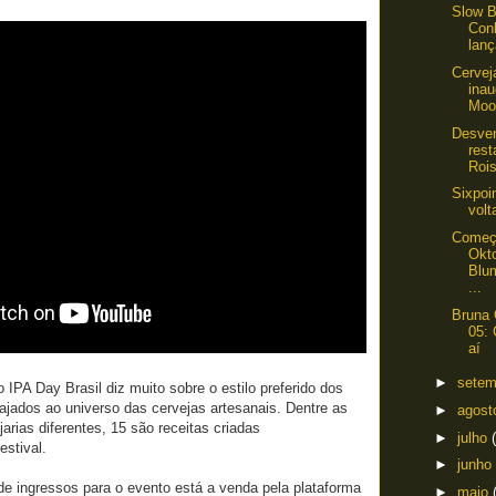
Slow B
Con
lanç
Cervej
ina
Mooc
Desve
rest
Rois
Sixpoi
volt
Começ
Okt
Blu
...
Bruna 
05:
aí
►
sete
 IPA Day Brasil diz muito sobre o estilo preferido dos
jados ao universo das cervejas artesanais. Dentre as
►
agos
arias diferentes, 15 são receitas criadas
►
julho
estival.
►
junho
e de ingressos para o evento está a venda pela plataforma
►
maio