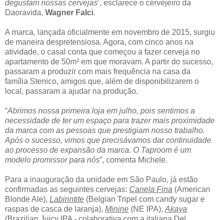
degustam nossas cervejas
’, esclarece o cervejeiro da
Daoravida,
Wagner Falci
.
A marca, lançada oficialmente em novembro de 2015, surgiu
de maneira despretensiosa. Agora, com cinco anos na
atividade, o casal conta que começou a fazer cerveja no
apartamento de 50m² em que moravam. A partir do sucesso,
passaram a produzir com mais frequência na casa da
família Stenico, amigos que, além de disponibilizarem o
local, passaram a ajudar na produção.
“
Abrimos nossa primeira loja em julho, pois sentimos a
necessidade de ter um espaço para trazer mais proximidade
da marca com as pessoas que prestigiam nosso trabalho.
Após o sucesso, vimos que precisávamos dar continuidade
ao processo de expansão da marca. O Taproom é um
modelo promissor para nós
”, comenta Michele.
Para a inauguração da unidade em São Paulo, já estão
confirmadas as seguintes cervejas:
Canela Fina
(American
Blonde Ale),
Labirintite
(Belgian Tripel com candy sugar e
raspas de casca de laranja),
Minine
(NE IPA),
Akaya
(
Brazilian Juicy IPA -
colaborativa com a italiana Del