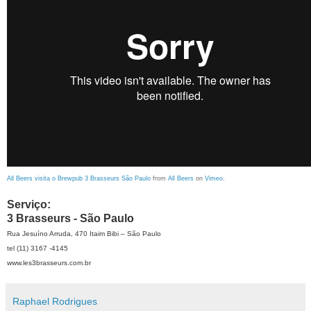
All Beers visita o Brewpub 3 Brasseurs São Paulo
from
All Beers
on
Vimeo
.
Serviço:
3 Brasseurs - São Paulo
Rua Jesuíno Arruda, 470 Itaim Bibi – São Paulo
tel (11) 3167 -4145
www.les3brasseurs.com.br
Raphael Rodrigues