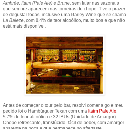
Ambrée, Itaim (Pale Ale) e Brune
, sem falar nas sazonais
que sempre aparecem nas torneiras de chope. Tive o prazer
de degustar todas, inclusive uma Barley Wine que se chama
La Baleze
, com 8,4% de teor alcoólico, muito boa e que não
está mais disponível.
Antes de começar o tour pelo bar, resolvi comer algo e meu
pedido foi o Hambúrguer Texan com uma
Itaim Pale Ale
,
5,7% de teor alcoólico e 32 IBUs (Unidade de Amargor).
Chope refrescante, translúcido, fácil de beber, com amargor
aparente na boca e que permanece no aftertaste.