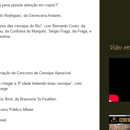
 a pena prestar atenção em copos?”
lo Rodriguez, da Cervecería Antares.
stro das cervejas do Rio”, com Bernardo Couto, da
u, da Confraria do Marquês; Sérgio Fraga, da Fraga; e
averna.
Vídeo em
go
miação do Concurso de Cervejas Aprazível
 chegar a 3ª idade bebendo boas cervejas”, com
orge.
s Briol, da Brasserie St-Feuillien.
urso Público Mbeer.
oad.