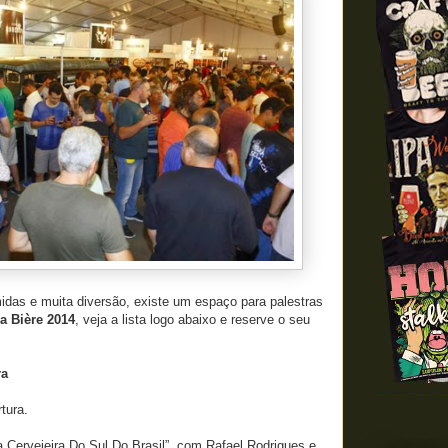
idas e muita diversão, existe um espaço para palestras
a Bière 2014
, veja a lista logo abaixo e reserve o seu
ra
Abertura.
a Cervejeira Do Sul Do Brasil”, com Rafael Rodrigues e