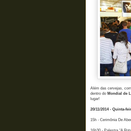
Além das cervejas, com
dentro do
Mondial de L
lugar!
20/11/2014 - Quinta-fei
15h - Cerimônia De 
16h30 - Palestra “A Rot