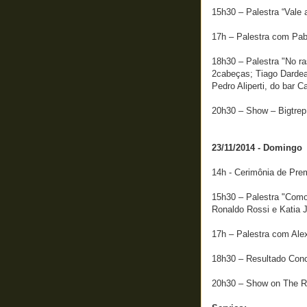
15h30 – Palestra “Vale
17h – Palestra com Pab
18h30 – Palestra "No ra
2cabeças; Tiago Dardea
Pedro Aliperti, do bar C
20h30 – Show – Bigtrep
23/11/2014 - Domin
14h - Cerimônia de Pre
15h30 – Palestra "Como
Ronaldo Rossi e Katia J
17h – Palestra com Alexi
18h30 – Resultado Conc
20h30 – Show on The R