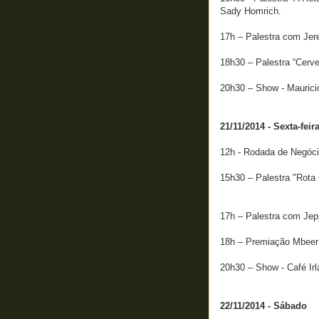
Sady Homrich.
17h – Palestra com Jer
18h30 – Palestra “Cerv
20h30 – Show - Maurici
21/11/2014 - Sexta-feir
12h - Rodada de N
15h30 – Palestra "Rota
17h – Palestra com Jepp
18h – Premiação Mbeer 
20h30 – Show - Café Ir
22/11/2014 - Sábado