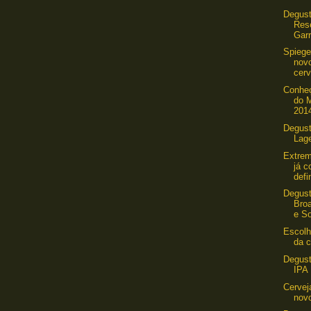
Degus
Res
Garr
Spiege
nov
cerv
Conhe
do M
201
Degust
Lag
Extrem
já 
defi
Degus
Bro
e So
Escolh
da c
Degust
IPA
Cervej
novo