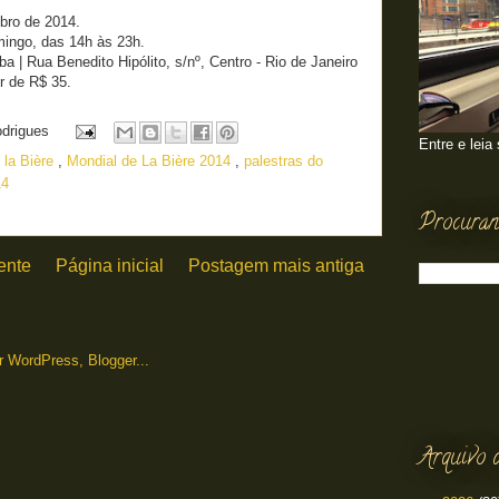
bro de 2014.
mingo, das 14h às 23h.
a | Rua Benedito Hipólito, s/nº, Centro - Rio de Janeiro
ir de R$ 35.
odrigues
Entre e leia
 la Bière
,
Mondial de La Bière 2014
,
palestras do
14
Procuran
ente
Página inicial
Postagem mais antiga
Arquivo 