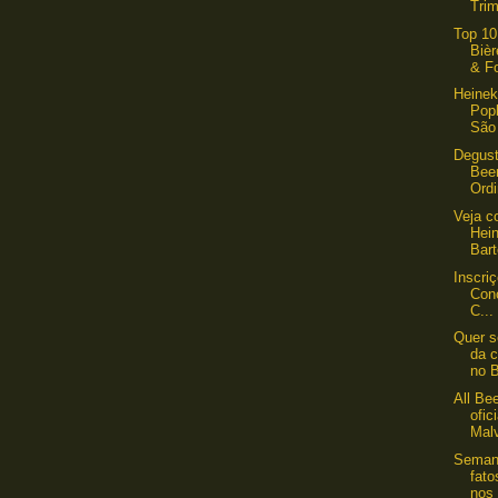
Trim
Top 10
Bièr
& Fo
Heinek
Pop
São
Degust
Bee
Ordi
Veja c
Hei
Bart
Inscri
Conc
C...
Quer s
da c
no B
All Be
ofic
Malv
Semana
fat
nos 