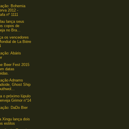
tação: Bohemia
erva 2012 -
afa nº 1111
lau lança seus
os copos de
eja no Bra...
ça os vencedores
ondial de La Bière
4
ação: Abáris
er
e Beer Fest 2015
com datas
nidas.
tação Adnams
adside, Ghost Ship
uthwol...
a o próximo lúpulo
erveja Grimor n°14
ação: DaDo Bier
a Xingu lança dois
s estilos