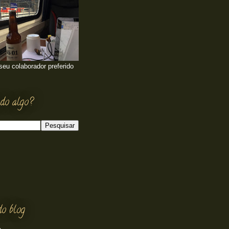
 seu colaborador preferido
do algo?
do blog