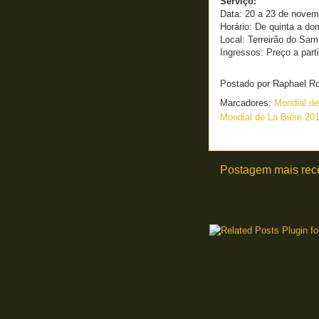
Serviço:
Data: 20 a 23 de novem
Horário: De quinta a do
Local: Terreirão do Samb
Ingressos: Preço a part
Postado por
Raphael R
Marcadores:
Mondial de
Mondial de La Bière 20
Postagem mais rec