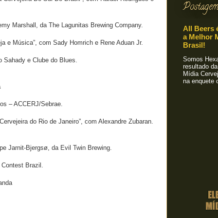
Postagem
emy Marshall, da The Lagunitas Brewing Company.
All Beers 
a Melhor M
eja e Música”, com Sady Homrich e Rene Aduan Jr.
Brasil!
Somos Hexa!
o Sahady e Clube do Blues.
resultado da
Mídia Cervej
na enquete o
a
egócios – ACCERJ/Sebrae.
 Cervejeira do Rio de Janeiro”, com Alexandre Zubaran.
e Jarnit-Bjergsø, da Evil Twin Brewing.
Contest Brazil.
landa