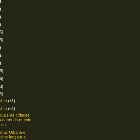
)
)
)
)
6)
6)
)
)
)
6)
6)
8)
5)
mbro
(51)
mbro
(51)
quais as cidades
s caras do mundo
 se...
arias Urbana e
ndine lançam a