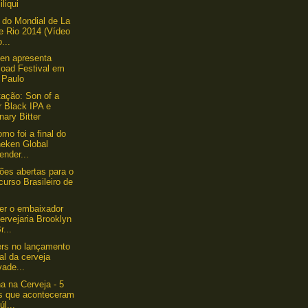
iliqui
 do Mondial de La
e Rio 2014 (Vídeo
...
en apresenta
load Festival em
 Paulo
ação: Son of a
r Black IPA e
nary Bitter
omo foi a final do
neken Global
ender...
ções abertas para o
urso Brasileiro de
er o embaixador
ervejaria Brooklyn
r...
ers no lançamento
ial da cerveja
ade...
 na Cerveja - 5
os que aconteceram
úl...