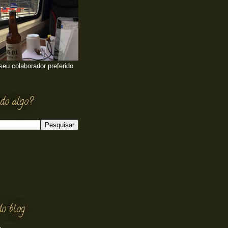
 seu colaborador preferido
do algo?
do blog