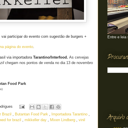
ai participar do evento com sugestão de burgers +
Entre e leia
na página do evento
.
Procuran
asil via importadora
Tarantino/Interfood.
As cervejas
zil
chegam nos pontos de venda no dia 13 de novembro
ntan Food Park
o)
odrigues
 Brazil
,
Butantan Food Park
,
Importadora Tarantino
,
Arquivo 
wed for brazil
,
mikkeller day
,
Mixen Lindberg
,
vinil