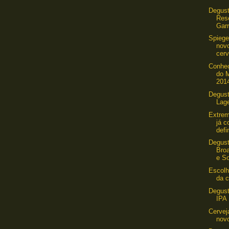
Degus
Res
Garr
Spiege
nov
cerv
Conhe
do M
201
Degust
Lag
Extrem
já 
defi
Degus
Bro
e So
Escolh
da c
Degust
IPA
Cervej
novo