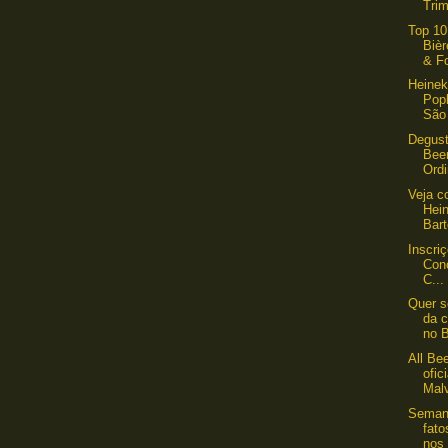
Trim
Top 10
Bièr
& Fo
Heinek
Pop
São
Degust
Bee
Ordi
Veja c
Hei
Bart
Inscri
Conc
C...
Quer s
da c
no B
All Be
ofic
Malv
Semana
fat
nos 