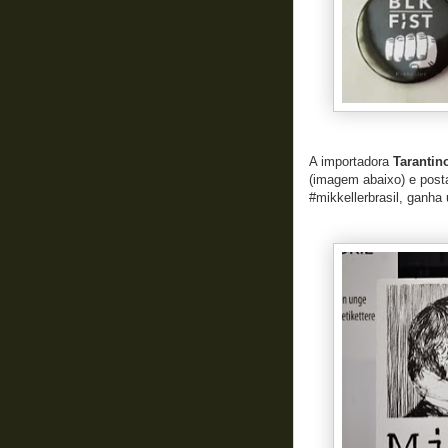
A importadora
Tarantin
(imagem abaixo) e post
#mikkellerbrasil, ganha