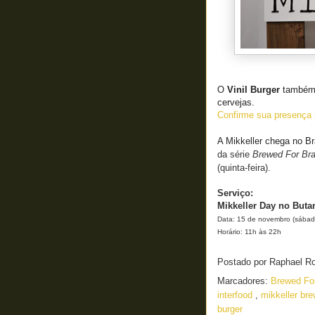
O
Vinil Burger
também v
cervejas.
Confirme sua presença 
A Mikkeller chega no Br
da série
Brewed For Bra
(quinta-feira).
Serviço:
Mikkeller Day no Buta
Data: 15 de novembro (sábad
Horário: 11h às 22h
Postado por
Raphael R
Marcadores:
Brewed For
interfood
,
mikkeller bre
burger