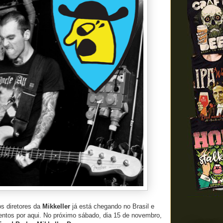
os diretores da
Mikkeller
já está chegando no Brasil e
entos por aqui. No próximo sábado, dia 15 de novembro,