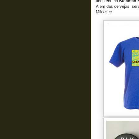
acontece no
Butantan 
Além das cervejas, ser
Mikkeller.