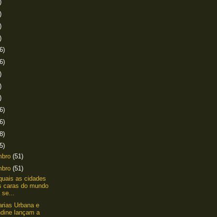
)
)
)
)
6)
6)
)
)
)
6)
6)
8)
5)
mbro
(51)
mbro
(51)
quais as cidades
s caras do mundo
 se...
arias Urbana e
ndine lançam a