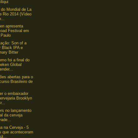
iliqui
 do Mondial de La
e Rio 2014 (Vídeo
...
en apresenta
load Festival em
 Paulo
ação: Son of a
r Black IPA e
nary Bitter
omo foi a final do
neken Global
ender...
ções abertas para o
urso Brasileiro de
er o embaixador
ervejaria Brooklyn
r...
ers no lançamento
ial da cerveja
ade...
 na Cerveja - 5
os que aconteceram
úl...