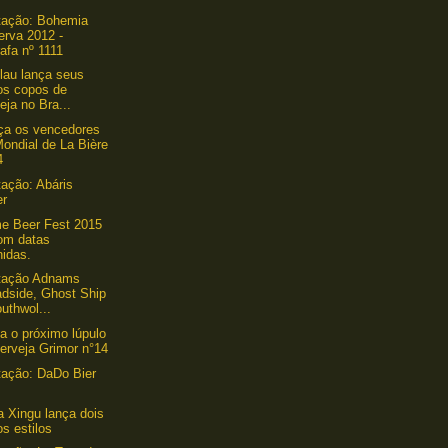
tação: Bohemia
erva 2012 -
afa nº 1111
lau lança seus
os copos de
eja no Bra...
ça os vencedores
ondial de La Bière
4
ação: Abáris
er
e Beer Fest 2015
com datas
nidas.
tação Adnams
adside, Ghost Ship
uthwol...
a o próximo lúpulo
erveja Grimor n°14
ação: DaDo Bier
a Xingu lança dois
s estilos