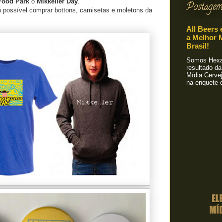
Food Park
o
Mikkeller Day
.
Postagem
á possível comprar bottons, camisetas e moletons da
All Beers 
a Melhor M
Brasil!
Somos Hexa!
resultado da
Mídia Cervej
na enquete o