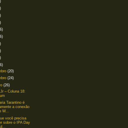
)
)
)
)
6)
6)
)
)
)
6)
mbro
(20)
mbro
(24)
ro
(26)
 Jr – Coluna 18:
lium
aria Tarantino é
amente a conexão
e W...
ue você precisa
er sobre o IPA Day
il...