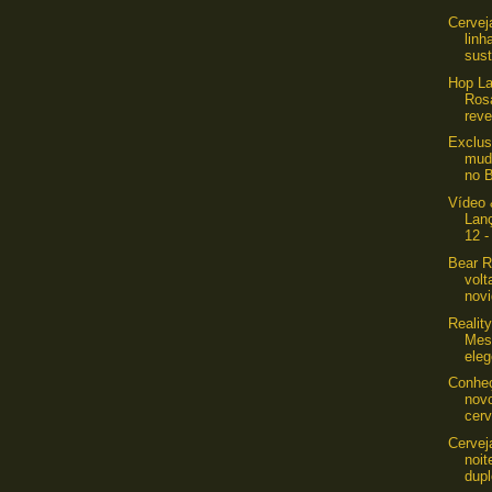
Cervej
linh
sust
Hop La
Ros
reve
Exclus
mud
no B
Vídeo 
Lan
12 -
Bear R
volt
novi
Realit
Mest
eleg
Conheç
novo
cerv
Cervej
noi
dup