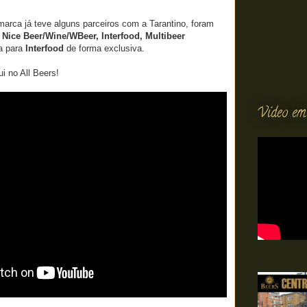
arca já teve alguns parceiros com a Tarantino, foram
 Nice Beer/Wine/WBeer, Interfood, Multibeer
a para
Interfood
de forma exclusiva.
i no All Beers!
Vídeo em