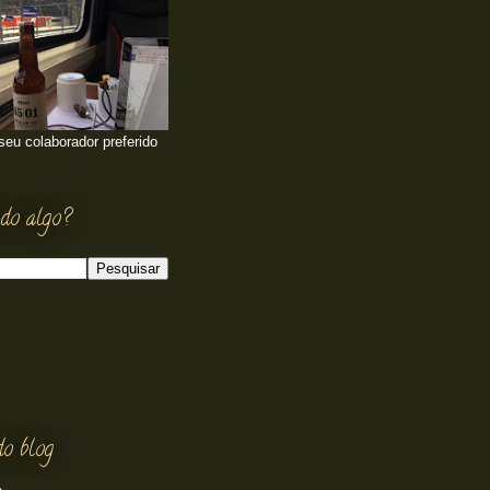
 seu colaborador preferido
do algo?
do blog