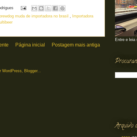
odrigues
brewdog muda de importadora no brasil
,
Importadora
ltibeer
Entre e leia
ente
Página inicial
Postagem mais antiga
Procuran
Arquivo 