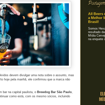
Postagem
All Beers 
a Melhor M
Brasil!
Somos Hexa!
resultado da
Mídia Cervej
na enquete o
lvidos devem divulgar uma nota sobre o assunto, mas
to hoje pela manhã, ele confirmou que a marca não
bar na capital paulista, o
Brewdog Bar São Paulo
,
ontinuar como está, com os mesmo sócios, incluindo