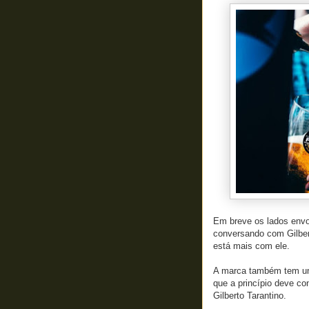
Em breve os lados envo
conversando com Gilber
está mais com ele.
A marca também tem um 
que a princípio deve c
Gilberto Tarantino.