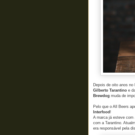
Depois de oito anos no
Gilberto Tarantino
e d
Brewdog
muda de import
Pelo que o All Beers ap
Interfood
!
A marca já esteve com 
com a Tarantino. Atual
era responsável pela dis