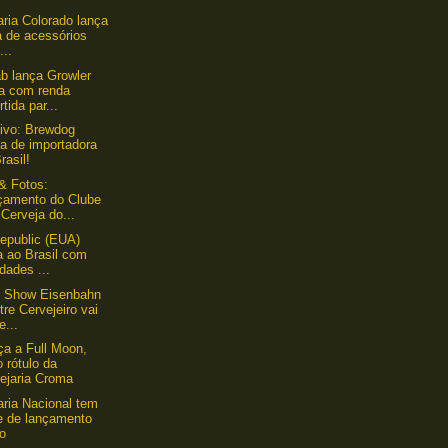
aria Colorado lança
a de acessórios
...
b lança Growler
a com renda
rtida par...
ivo: Brewdog
a de importadora
rasil!
& Fotos:
çamento do Clube
 Cerveja do...
epublic (EUA)
a ao Brasil com
dades ...
y Show Eisenbahn
re Cervejeiro vai
e...
a a Full Moon,
 rótulo da
ejaria Croma
aria Nacional tem
te de lançamento
lo