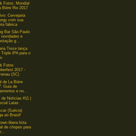
& Fotos: Mondial
a Bière Rio 2017
ivo: Cervejaria
ergy com sua
ria fábrica
g Bar São Paulo
 novidades e
stação g...
aria Treze lança
Triple IPA para o
ão
& Fotos:
berfest 2017 -
menau (SC)
l de La Bière
7: Guia de
amentos e no...
l de Notícias #11 |
ecial Latas
scar (Suécia)
a ao Brasil!
own libera lista
ial de chopes para
...