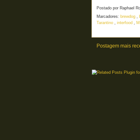
Postado por
Raphael R
Marcadores:
brewdog
,
Tarantino
,
interfood
,
Mu
Postagem mais rec