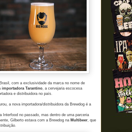
 Brasil, com a exclusividade da marca no nome de
a
importadora Tarantino
, a cervejaria escocesa
adora e distribuidora no país.
urou, a nova importadora/distribuidora da Brewdog é a
a Interfood no passado, mas dentro de uma parceria
mente, Gilberto estava com a Brewdog na
Multibeer
, que
tribuição.