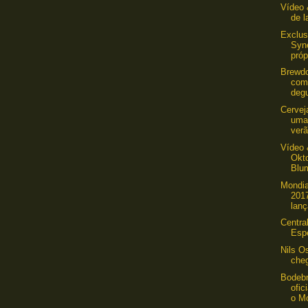
Vídeo 
de l
Exclus
Syn
próp
Brewdo
com
degu
Cervej
uma 
ver
Vídeo 
Okto
Blu
Mondia
201
lanç
Centra
Esp
Nils O
cheg
Bodebr
ofic
o Mo