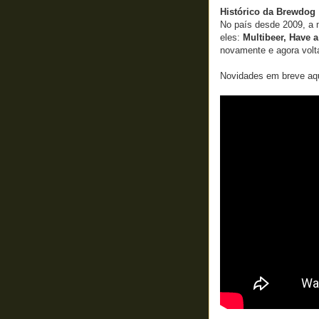
Histórico da Brewdog
No país desde 2009, a m
eles:
Multibeer, Have a
novamente e agora volt
Novidades em breve aqu