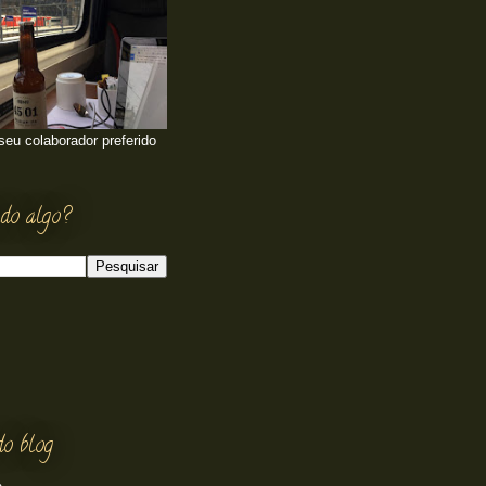
 seu colaborador preferido
do algo?
do blog