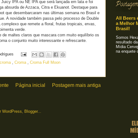
Juicy IPA ou NE IPA que será lançada em lata e foi
Postagem
a absurda de Azzaca, Citra e Ekuanot. Destaque para
anot que desembarcaram nas últimas semana no Brasil e
All Beers 
nque. A novidade também passa pelo processo de Double
a Melhor M
complexo que remete a floral, frutas tropicais, ervas,
Brasil!
pimenta verde.
 de maltes claros que mascara com muito equilíbrio os
Somos Hexa!
orna o conjunto muito interessante e refrescante.
resultado da
Mídia Cervej
na enquete o
odrigues
a croma
,
Croma
,
Croma Full Moon
ente
Página inicial
Postagem mais antiga