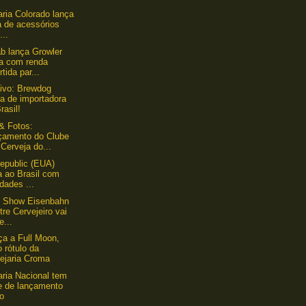
aria Colorado lança
a de acessórios
...
b lança Growler
a com renda
rtida par...
ivo: Brewdog
a de importadora
rasil!
& Fotos:
çamento do Clube
 Cerveja do...
epublic (EUA)
a ao Brasil com
dades ...
y Show Eisenbahn
re Cervejeiro vai
e...
a a Full Moon,
 rótulo da
ejaria Croma
aria Nacional tem
te de lançamento
lo