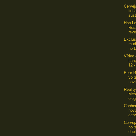
Cervej
linh
sust
Hop La
Ros
reve
Exclus
mud
no B
Vídeo 
Lan
12 -
Bear R
volt
novi
Realit
Mest
eleg
Conheç
novo
cerv
Cervej
noi
dup