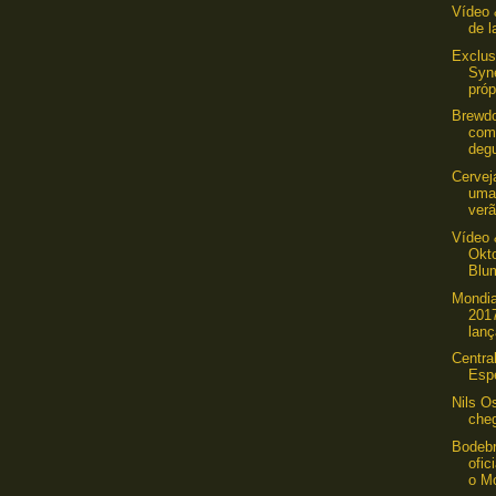
Vídeo 
de l
Exclus
Syn
próp
Brewdo
com
degu
Cervej
uma 
ver
Vídeo 
Okto
Blu
Mondia
201
lanç
Centra
Esp
Nils O
cheg
Bodebr
ofic
o Mo