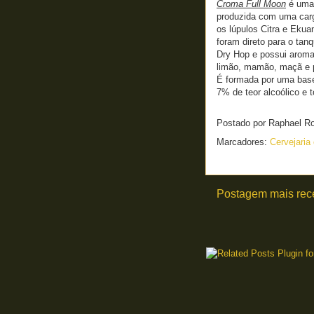
Croma Full Moon
é uma 
produzida com uma carg
os lúpulos Citra e Eku
foram direto para o ta
Dry Hop e possui aroma 
limão, mamão, maçã e 
É formada por uma base
7% de teor alcoólico e t
Postado por
Raphael R
Marcadores:
Cervejari
Postagem mais rec