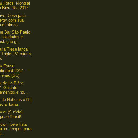
& Fotos: Mondial
a Bière Rio 2017
ivo: Cervejaria
ergy com sua
ria fábrica
g Bar São Paulo
 novidades e
stação g...
aria Treze lança
Triple IPA para o
ão
& Fotos:
berfest 2017 -
menau (SC)
l de La Bière
7: Guia de
amentos e no...
l de Notícias #11 |
ecial Latas
scar (Suécia)
a ao Brasil!
own libera lista
ial de chopes para
...