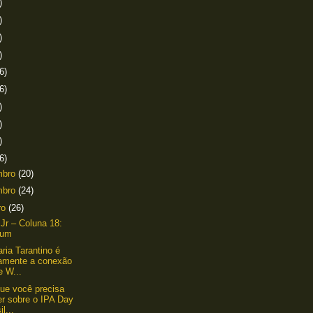
)
)
)
)
6)
6)
)
)
)
6)
mbro
(20)
mbro
(24)
ro
(26)
 Jr – Coluna 18:
lium
aria Tarantino é
amente a conexão
e W...
ue você precisa
er sobre o IPA Day
il...