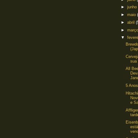
►
junho
►
maio
►
abril
(
►
març
▼
fever
Brewd
(Ja
Cervej
sua
All Be
Dev
Jan
5 Anos
Hitach
Nov
e Sa
Afflig
tard
Eisenb
está
venc