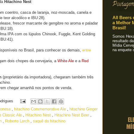
 da
Hitachino Nest
:
Postagem
om coentro, casca de laranja, noz-moscada, canela e
All Beers 
de
teor alcoólico e
IBU:28).
a Melhor M
elease, frescor marcante de gengibre no aroma e paladar
Brasil!
IBU:18).
Uma IPA com os lúpulos Chinook, Fuggle, Kent Golding
Somos Hexa!
IBU:41).
resultado da
Mídia Cervej
na enquete o
disponíveis no Brasil, para conhecer os demais,
entre
gam dois chopes da cervejaria, a
White Ale
e a
Red
h
(proprietário da importadora), chegaram também três
achino.
vem chegar amanhã nos pontos de venda.
odrigues
aponesa
,
hitachino Commemorative Ale
,
hitachino Ginger
e Classic Ale
,
Hitachino Nest
,
Hitachino Nest Beer
,
ch
,
Roberto Lorch
,
saquê da hitachino