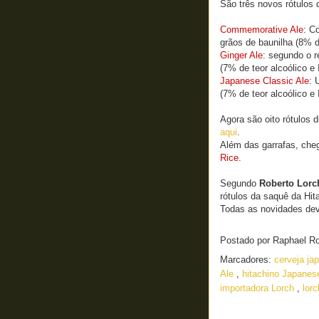
São três novos rótulos
Commemorative Ale
: C
grãos de baunilha (8% 
Ginger Ale
: segundo o r
(7% de teor alcoólico e 
Japanese Classic Ale
: 
(7%
de teor alcoólico e
Agora são oito rótulos 
aqui
.
Além das garrafas, che
Rice
.
Segundo
Roberto Lorc
rótulos da saquê da Hit
Todas as novidades de
Postado por
Raphael R
Marcadores:
cerveja j
Ale
,
hitachino Japanes
importadora Lorch
,
lor