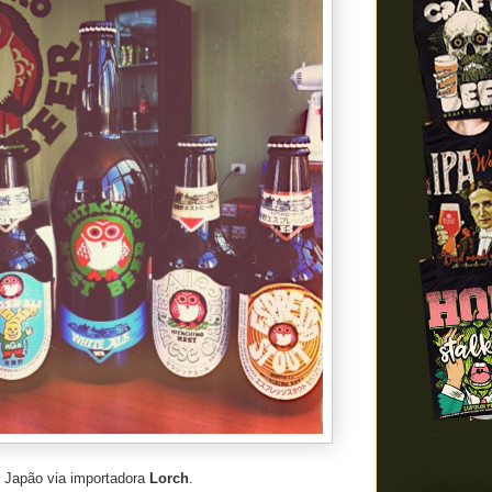
 Japão via importadora
Lorch
.