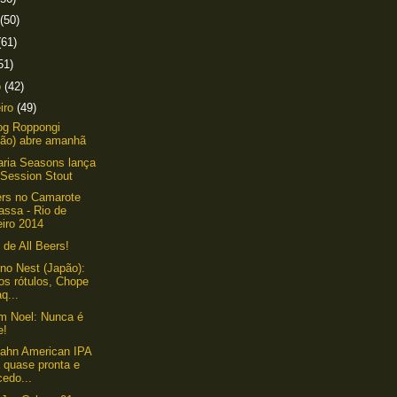
(50)
(61)
51)
o
(42)
eiro
(49)
og Roppongi
pão) abre amanhã
aria Seasons lança
 Session Stout
ers no Camarote
assa - Rio de
eiro 2014
 de All Beers!
ino Nest (Japão):
os rótulos, Chope
q...
em Noel: Nunca é
e!
ahn American IPA
 quase pronta e
edo...