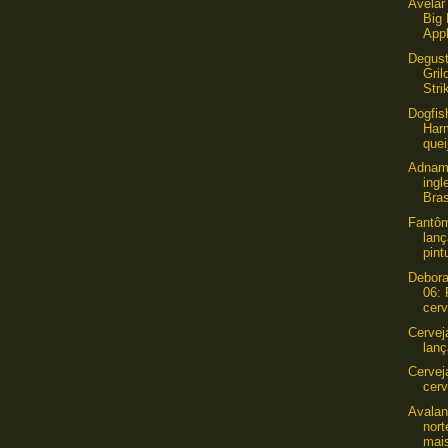
Avelar
Big 
App
Degust
Gril
Stri
Dogfis
Har
quei
Adnams
ingl
Bras
Fantôm
lan
pint
Debora
06: 
cerv
Cervej
lanç
Cervej
cerv
Avalan
nort
mais