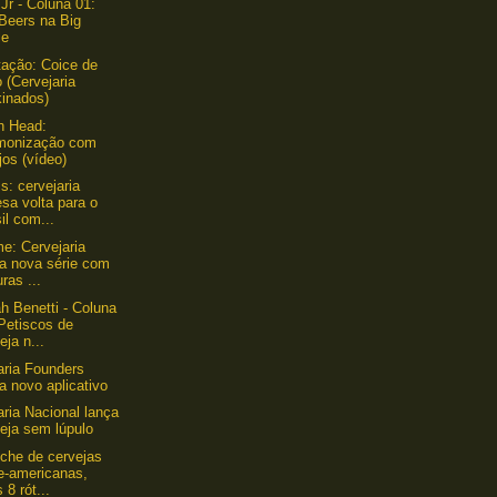
 Jr - Coluna 01:
Beers na Big
le
ação: Coice de
o (Cervejaria
kinados)
h Head:
monização com
jos (vídeo)
: cervejaria
esa volta para o
il com...
e: Cervejaria
ça nova série com
uras ...
h Benetti - Coluna
Petiscos de
eja n...
aria Founders
a novo aplicativo
aria Nacional lança
eja sem lúpulo
che de cervejas
e-americanas,
 8 rót...