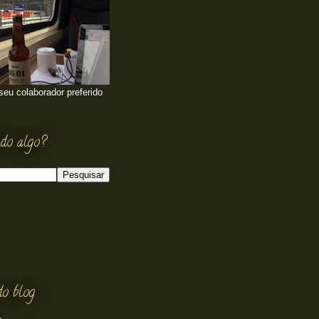
 seu colaborador preferido
do algo?
do blog