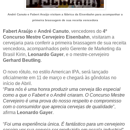
André Canuto e Fabert Araújo visitam a fábrica da Eisenbahn para acompanhar a
primeira brassagem de sua receita vencedora
Fabert Araújo
e
André Canuto
, vencedores do
4º
Concurso Mestre Cervejeiro Eisenbahn
, visitaram a
cervejaria para conferir a primeira brassagem de sua receita
vencedora, acompanhados pelo Gerente de Marketing da
Brasil Kirin,
Leonardo Gayer
, e o mestre-cervejeiro
Gerhard Beutling
.
O novo rótulo, no estilo American IPA, será lançado
oficialmente em 11 de março e chegará às gôndolas no
início de Abril.
“
Para nós é uma honra produzir uma cerveja tão especial
como a que o Fabert e o André criaram. O Concurso Mestre
Cervejeiro é uma prova do nosso respeito e compromisso
com o consumidor que aprecia cervejas de qualidade
”,
afirma
Leonardo Gayer
.
“
Foi uma experiência única. É fantástico para um cervejeiro
caseiro ver sua cerveja ser produzida em escala industrial
”,