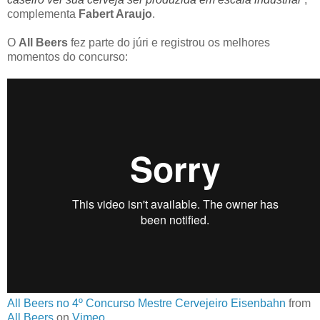
complementa
Fabert Araujo
.
O
All Beers
fez parte do júri e registrou os melhores
momentos do concurso:
All Beers no 4º Concurso Mestre Cervejeiro Eisenbahn
from
All Beers
on
Vimeo
.