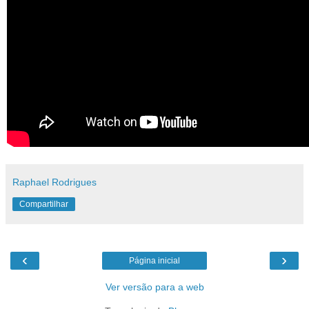
Raphael Rodrigues
Compartilhar
‹
›
Página inicial
Ver versão para a web