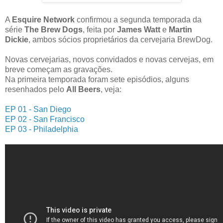
A
Esquire Network
confirmou a segunda temporada da
série
The Brew Dogs
, feita por
James Watt
e
Martin
Dickie
, ambos sócios proprietários da cervejaria BrewDog.
Novas cervejarias, novos convidados e novas cervejas, em
breve começam as gravações.
Na primeira temporada foram sete episódios, alguns
resenhados pelo
All Beers
, veja:
EP 01 - San Diego
EP 02 - San Francisco
EP 03 - Philadelphia