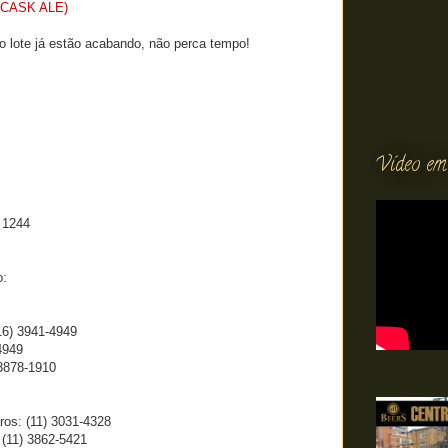
r (CASK ALE)
o lote já estão acabando, não perca tempo!
Vídeo em
 1244
o:
16) 3941-4949
4949
 3878-1910
ros: (11) 3031-4328
 (11) 3862-5421