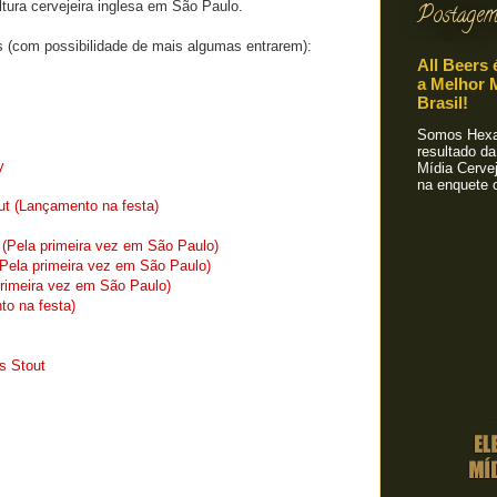
ltura cervejeira inglesa em São Paulo.
Postagem
as (com possibilidade de mais algumas entrarem):
All Beers 
a Melhor M
Brasil!
Somos Hexa!
resultado da
y
Mídia Cervej
na enquete o
t (Lançamento na festa)
 (Pela primeira vez em São Paulo)
(Pela primeira vez em São Paulo)
primeira vez em São Paulo)
o na festa)
s Stout