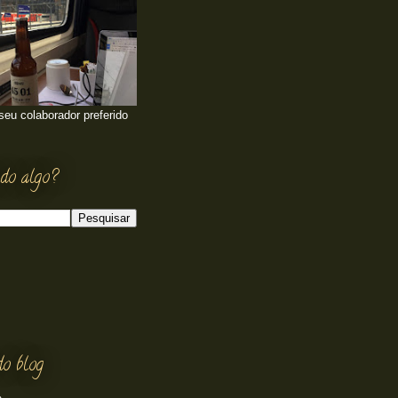
 seu colaborador preferido
do algo?
do blog