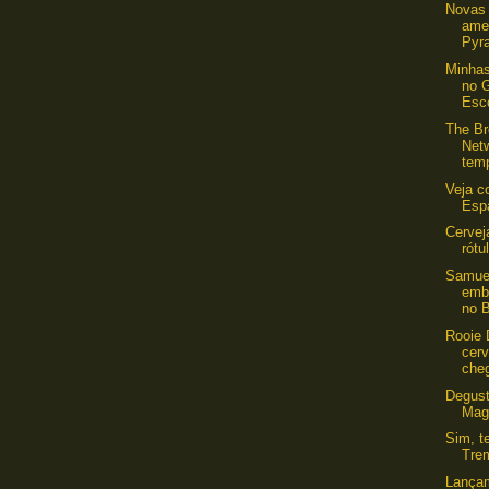
Novas 
amer
Pyra
Minhas
no 
Esco
The Br
Net
tem
Veja c
Esp
Cervej
rótu
Samue
emb
no B
Rooie 
cerv
che
Degus
Mag
Sim, t
Tre
Lança