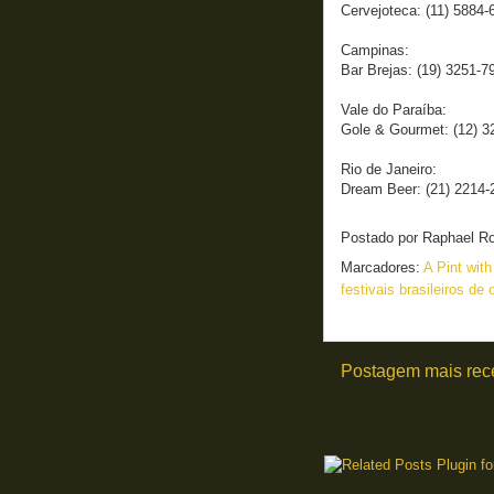
Cervejoteca: (11) 5884-
Campinas:
Bar Brejas: (19) 3251-7
Vale do Paraíba:
Gole & Gourmet: (12) 3
Rio de Janeiro:
Dream Beer: (21) 2214-
Postado por
Raphael R
Marcadores:
A Pint wit
festivais brasileiros de 
Postagem mais rec