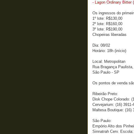
- Lagon Ordinary Bitte
Os ingressos do primeir
1º lote: R$130,00
2º lote: R$160,00
3º lote: R$190,00
Chopeiras liberadas
Dia: 08/02
Horário: 18h (início)
Local: Metropolitan
Rua Bragança Paulista,
São Paulo - SP
Os pontos de venda sã
Ribeirão Preto:
Disk Chope Colorado: (
Cervejarium: (16) 3911-
Maltesa Boutique: (16)
São Paulo:
Empório Alto dos Pinhei
Sinnatrah Cerv. Escola: