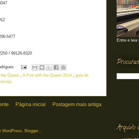
6047
912
206-5477
Entre e leia
2250 / 99126-8320
Procuran
odrigues
h the Queen
,
A Pint with the Queen 2014
,
guia de
cerveja
ente
Página inicial
Postagem mais antiga
Arquivo 