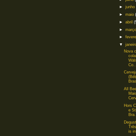
►
junho
►
maio
►
abril
(
►
març
►
fever
▼
janei
Nova c
cola
Wäl
Co..
Cervej
(Bél
Bras
All Be
Maio
Cerv
Hors C
e S
Bra.
Degust
Trê
is in