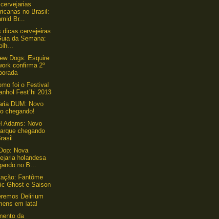
cervejarias
icanas no Brasil:
mid Br...
 dicas cervejeiras
Guia da Semana:
lh...
ew Dogs: Esquire
work confirma 2º
porada
omo foi o Festival
anhol Fest´hi 2013
aria DUM: Novo
lo chegando!
l Adams: Novo
arque chegando
rasil
Dop: Nova
ejaria holandesa
gando no B...
tação: Fantôme
ic Ghost e Saison
eremos Delirium
mens em lata!
mento da