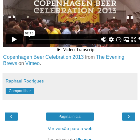
Copenhagen Beer Celebration 2013
from
The Evening
Brews
on
Vimeo
.
Raphael Rodrigues
Compartilhar
‹
›
Página inicial
Ver versão para a web
Tecnologia do
Blogger
.