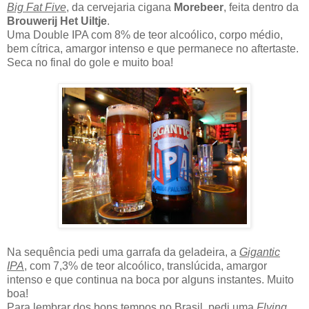
Big Fat Five
, da cervejaria cigana
Morebeer
, feita dentro da
Brouwerij Het Uiltje
.
Uma Double IPA com 8% de teor alcoólico, corpo médio,
bem cítrica, amargor intenso e que permanece no aftertaste.
Seca no final do gole e muito boa!
Na sequência pedi uma garrafa da geladeira, a
Gigantic
IPA
, com 7,3% de teor alcoólico, translúcida, amargor
intenso e que continua na boca por alguns instantes. Muito
boa!
Para lembrar dos bons tempos no Brasil, pedi uma
Flying