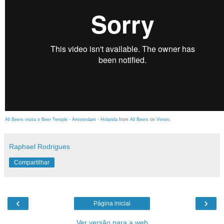
All Beers visita o Beer Temple - Amsterdam - Holanda
from
All Beers
on
Vimeo
.
Raphael Rodrigues
Compartilhar
‹
›
Página inicial
Ver versão para a web