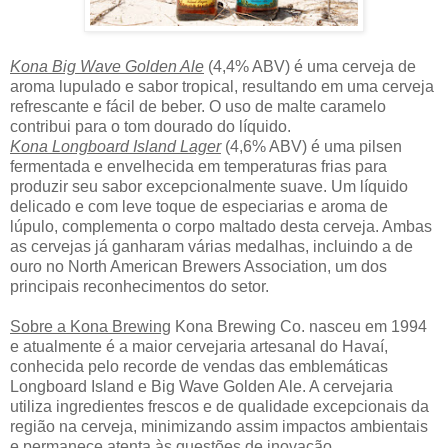
Kona Big Wave Golden Ale
(4,4% ABV
)
é uma cerveja de
aroma lupulado e sabor tropical, resultando em uma cerveja
refrescante e fácil de beber. O uso de malte caramelo
contribui para o tom dourado do líquido.
Kona Longboard Island Lager
(4,6% ABV) é uma pilsen
fermentada e envelhecida em temperaturas frias para
produzir seu sabor excepcionalmente suave. Um líquido
delicado e com leve toque de especiarias e aroma de
lúpulo, complementa o corpo maltado desta cerveja. Ambas
as cervejas já ganharam várias medalhas, incluindo a de
ouro no North American Brewers Association, um dos
principais reconhecimentos do setor.
Sobre a Kona Brewing
Kona Brewing Co. nasceu em 1994
e atualmente é a maior cervejaria artesanal do Havaí,
conhecida pelo recorde de vendas das emblemáticas
Longboard Island e Big Wave Golden Ale. A cervejaria
utiliza ingredientes frescos e de qualidade excepcionais da
região na cerveja, minimizando assim impactos ambientais
e permanece atenta às questões de inovação,