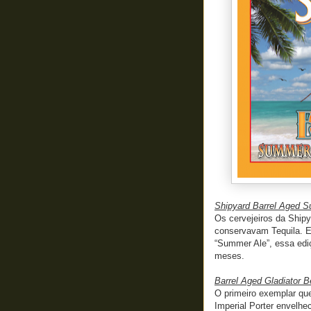
Shipyard Barrel Aged S
Os cervejeiros da Ship
conservavam Tequila. E
“Summer Ale”, essa edi
meses.
Barrel Aged Gladiator B
O primeiro exemplar que
Imperial Porter envelhe