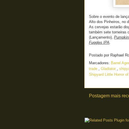
Sobre o evento de lan
Alto dos Pinheiros, no d
As cervejas estarão di
também sete torneiras 
(Lançamento),
Pumpkin
Fuggles IPA
.
Postado por
Raphael R
Marcadores:
Barrel Age
trade
,
Gladiator
,
shipy
Shipyard Little Horror o
Postagem mais rec