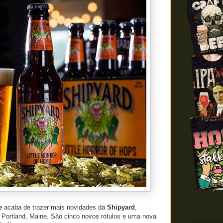
e
acaba de trazer mais novidades da
Shipyard
,
 Portland, Maine. São cinco novos rótulos e uma nova