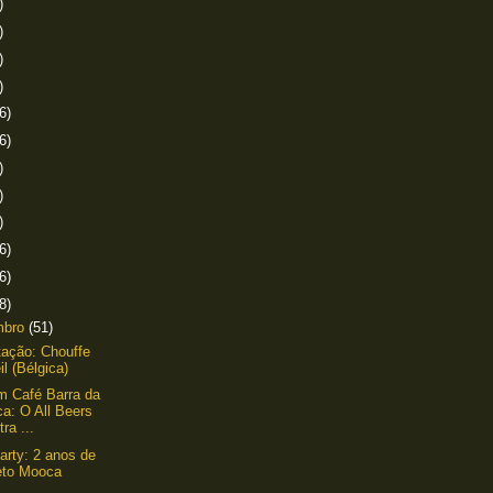
)
)
)
)
6)
6)
)
)
)
6)
6)
8)
mbro
(51)
ação: Chouffe
il (Bélgica)
um Café Barra da
ca: O All Beers
ra ...
arty: 2 anos de
eto Mooca