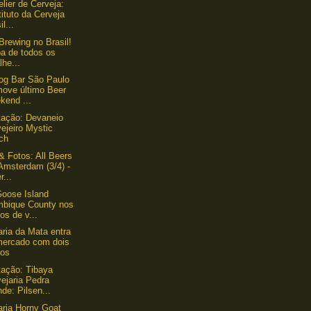
ier de Cerveja:
tituto da Cerveja
il...
Brewing no Brasil!
ba de todos os
lhe...
og Bar São Paulo
move último Beer
kend ...
ação: Devaneio
ejeiro Mystic
ch
& Fotos: All Beers
Amsterdam (3/4) -
...
oose Island
mbique County nos
os de v...
aria da Mata entra
mercado com dois
los
ação: Tibaya
ejaria Pedra
de: Pilsen...
aria Horny Goat