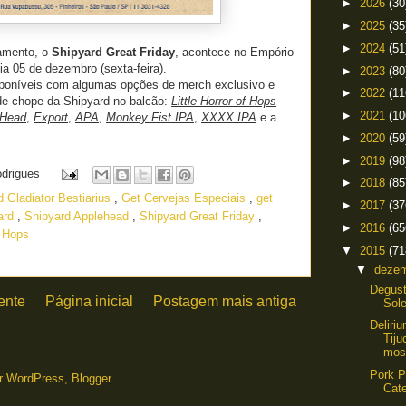
►
2026
(30
►
2025
(35
►
2024
(51
çamento, o
Shipyard Great Friday
, acontece no Empório
ia 05 de dezembro (sexta-feira).
►
2023
(80
sponíveis com algumas opções de merch exclusivo e
►
2022
(11
de chope da Shipyard no balcão:
Little Horror of Hops
►
2021
(10
Head
,
Export
,
APA
,
Monkey Fist IPA
,
XXXX IPA
e a
►
2020
(59
►
2019
(98
odrigues
►
2018
(85
d Gladiator Bestiarius
,
Get Cervejas Especiais
,
get
►
2017
(37
ard
,
Shipyard Applehead
,
Shipyard Great Friday
,
►
2016
(65
f Hops
▼
2015
(71
▼
deze
Degust
ente
Página inicial
Postagem mais antiga
Sole
Deliri
Tiju
most
Pork P
Cat