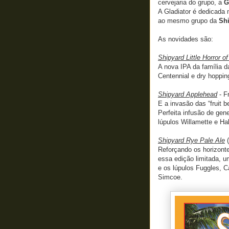
cervejaria do grupo, a
G
A Gladiator é dedicada 
ao mesmo grupo da
Sh
As novidades são:
Shipyard Little Horror o
A nova IPA da família da
Centennial e dry hoppi
Shipyard Applehead
- F
E a invasão das “fruit 
Perfeita infusão de gen
lúpulos Willamette e Hal
Shipyard Rye Pale Ale
(
Reforçando os horizonte
essa edição limitada, u
e os lúpulos Fuggles, 
Simcoe.