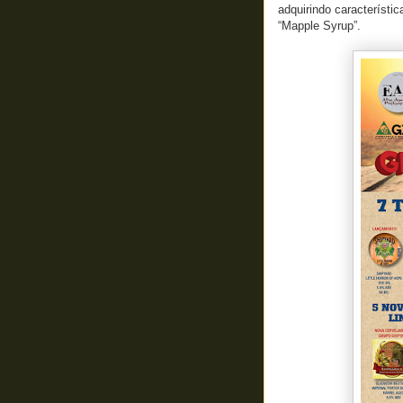
adquirindo característi
“Mapple Syrup”.