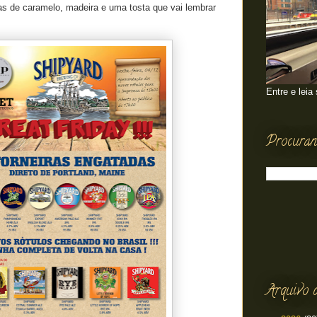
cas de caramelo, madeira e uma tosta que vai lembrar
Entre e leia
Procuran
Arquivo 