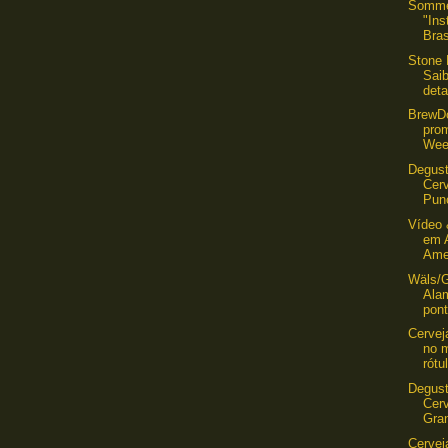
Sommel
"Ins
Bras
Stone 
Sai
deta
BrewD
pro
Wee
Degust
Cerv
Pun
Vídeo 
em 
Amer
Wäls/G
Ala
pont
Cervej
no 
rótu
Degust
Cerv
Gran
Cervej