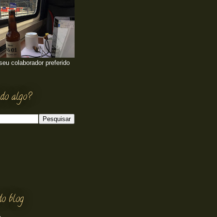
 seu colaborador preferido
do algo?
do blog