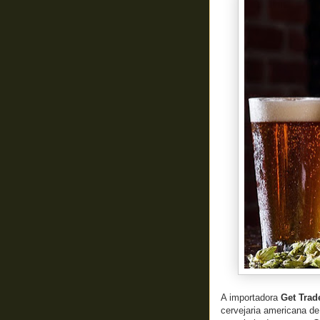
A importadora
Get Trad
cervejaria americana de