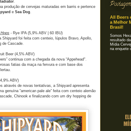
ladiator
.
Postagem
na produção de cervejas maturadas em barris e pertence
ipyard
e
Sea Dog
.
All Beers 
a Melhor M
Brasil!
f Hops
- Rye IPA (5,9% ABV | 60 IBU)
Somos Hexa!
 Shipyard foi feita com centeio, lúpulos Bravo, Apollo,
resultado da
ng de Cascade.
Mídia Cervej
na enquete o
ruit Beer (4,5% ABV)
beers” continua com a chegada da nova “Appehead".
erosas fatias da maça na fervura e com base dos
lertau.
4,9% ABV)
s através de novas tentativas, a Shipyard apresenta
ma genuína “american pale ale” feita com centeio alemão
Cascade, Chinook e finalizando com um dry hopping de