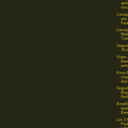
apre
nova
Cervej
ano
Pau
Cervej
Med
"Con
Degust
78 e
Vídeo 
Beer
pert
Kona 
che
dois
Degust
Bor
ReAl
BrewD
quar
Bee
Les 3 
Paul