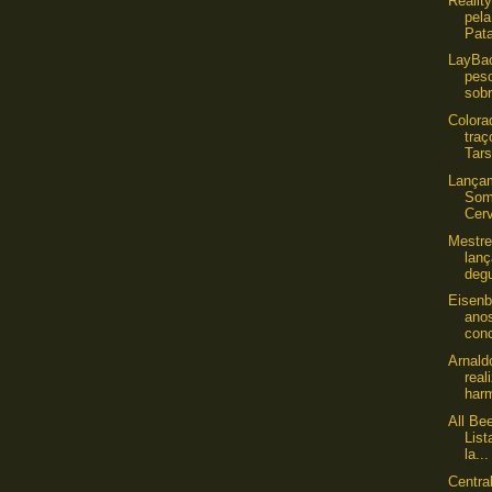
Realit
pel
Pata
LayBac
pes
sobr
Colora
traç
Tars
Lançam
Som
Cer
Mestre
lanç
deg
Eisenb
ano
con
Arnald
real
har
All Be
List
la...
Centra