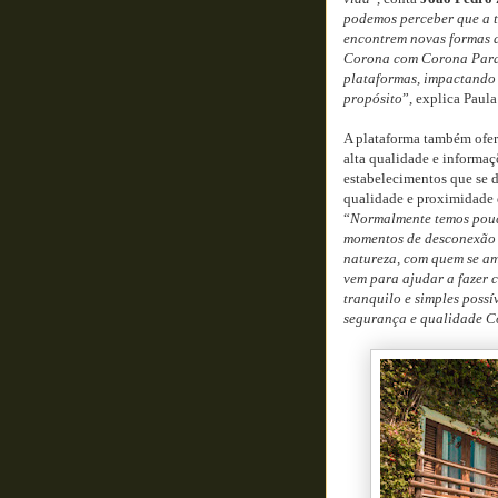
podemos perceber que a t
encontrem novas formas d
Corona com Corona Paradi
plataformas, impactando 
propósito
”, explica Paul
A plataforma também ofere
alta qualidade e informaç
estabelecimentos que se d
qualidade e proximidade 
“
Normalmente temos pouc
momentos de desconexão 
natureza, com quem se a
vem para ajudar a fazer 
tranquilo e simples poss
segurança e qualidade C