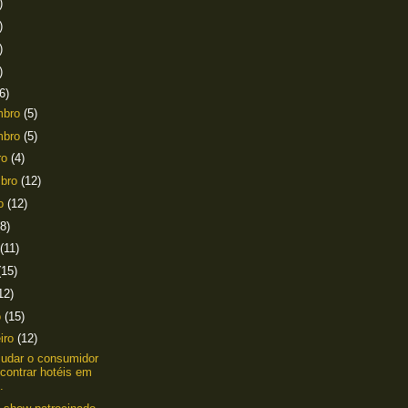
)
)
)
)
6)
mbro
(5)
mbro
(5)
ro
(4)
mbro
(12)
to
(12)
(8)
(11)
(15)
12)
o
(15)
eiro
(12)
judar o consumidor
contrar hotéis em
.