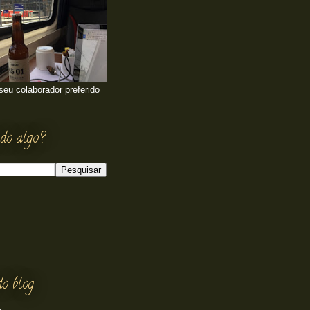
 seu colaborador preferido
do algo?
do blog