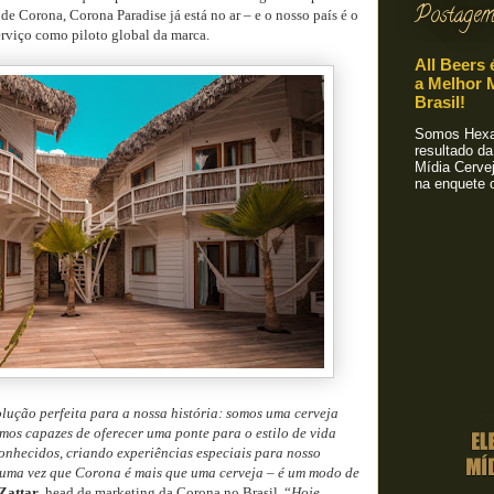
Postagem
de Corona, Corona Paradise já está no ar – e o nosso país é o
serviço como piloto global da marca.
All Beers 
a Melhor M
Brasil!
Somos Hexa!
resultado da
Mídia Cervej
na enquete o
lução perfeita para a nossa história: somos uma cerveja
os capazes de oferecer uma ponte para o estilo de vida
onhecidos, criando experiências especiais para nosso
 uma vez que Corona é mais que uma cerveja – é um modo de
Zattar
, head de marketing da Corona no Brasil. “
Hoje,