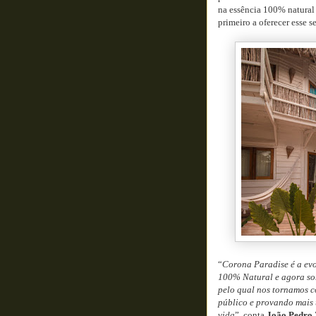
na essência 100% natural 
primeiro a oferecer esse 
“
Corona Paradise é a evo
100% Natural e agora som
pelo qual nos tornamos c
público e provando mais
vida
”, conta
João Pedro 