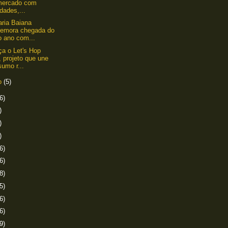
mercado com
dades,...
aria Baiana
emora chegada do
o ano com...
a o Let's Hop
 projeto que une
umo r...
ro
(5)
6)
)
)
)
6)
6)
8)
5)
6)
6)
9)