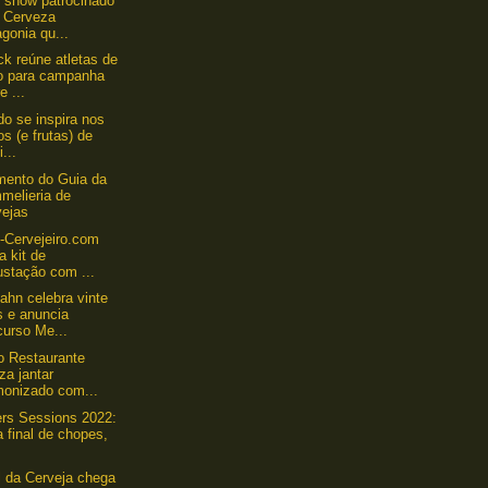
y show patrocinado
a Cerveza
gonia qu...
k reúne atletas de
o para campanha
e ...
do se inspira nos
os (e frutas) de
i...
ento do Guia da
melieria de
vejas
-Cervejeiro.com
a kit de
ustação com ...
ahn celebra vinte
s e anuncia
curso Me...
o Restaurante
iza jantar
monizado com...
ers Sessions 2022:
a final de chopes,
l da Cerveja chega