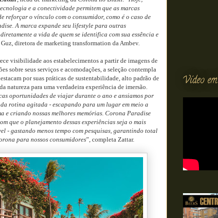
ecnologia e a conectividade permitem que as marcas
e reforçar o vínculo com o consumidor, como é o caso de
se. A marca expande seu lifestyle para outras
diretamente a vida de quem se identifica com sua essência e
a Guz, diretora de marketing transformation da Ambev.
ce visibilidade aos estabelecimentos a partir de imagens de
ões sobre seus serviços e acomodações, a seleção contempla
Vídeo em
estacam por suas práticas de sustentabilidade, alto padrão de
da natureza para uma verdadeira experiência de imersão.
as oportunidades de viajar durante o ano e ansiamos por
da rotina agitada - escapando para um lugar em meio a
ma e criando nossas melhores memórias. Corona Paradise
com que o planejamento dessas experiências seja o mais
ível - gastando menos tempo com pesquisas, garantindo total
orona para nossos consumidores
”, completa Zattar.