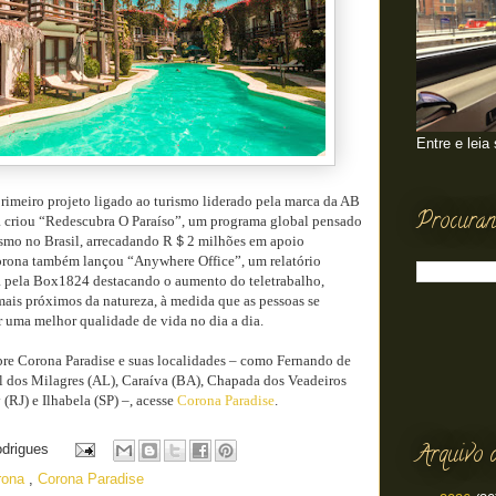
Entre e leia
rimeiro projeto ligado ao turismo liderado pela marca da AB
Procuran
 criou “Redescubra O Paraíso”, um programa global pensado
urismo no Brasil, arrecadando R＄2 milhões em apoio
orona também lançou “Anywhere Office”, um relatório
a pela Box1824 destacando o aumento do teletrabalho,
ais próximos da natureza, à medida que as pessoas se
 uma melhor qualidade de vida no dia a dia.
bre Corona Paradise e suas localidades – como Fernando de
 dos Milagres (AL), Caraíva (BA), Chapada dos Veadeiros
(RJ) e Ilhabela (SP) –, acesse
Corona Paradise
.
Arquivo 
odrigues
orona
,
Corona Paradise