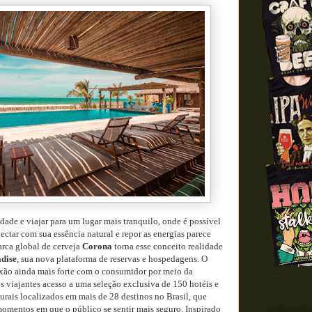
idade e viajar para um lugar mais tranquilo, onde é possível
nectar com sua essência natural e repor as energias parece
arca global de cerveja
Corona
torna esse conceito realidade
dise
, sua nova plataforma de reservas e hospedagens. O
exão ainda mais forte com o consumidor por meio da
s viajantes acesso a uma seleção exclusiva de 150 hotéis e
urais localizados em mais de 28 destinos no Brasil, que
momentos em que o público se sentir mais seguro. Inspirado