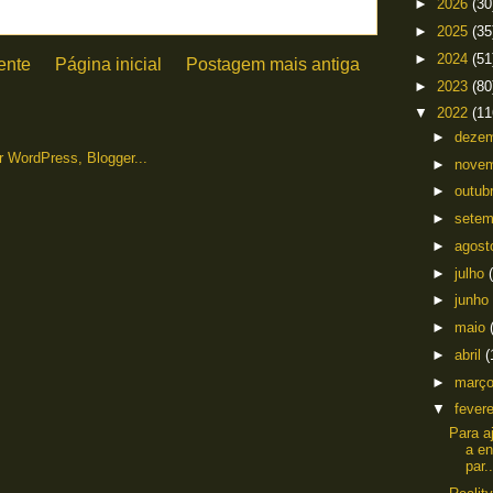
►
2026
(30
►
2025
(35
►
2024
(51
ente
Página inicial
Postagem mais antiga
►
2023
(80
▼
2022
(11
►
deze
►
nove
►
outub
►
sete
►
agos
►
julho
►
junho
►
maio
►
abril
(
►
març
▼
fever
Para a
a en
par..