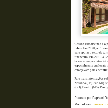
Corona Paradise não é o p
Inbev. Em 2020, a Corona
para apoiar o setor de t
financeiro. Em 2021, a C
baseado em pesquisa feit
especialmente em locais m
esforçavam para encontrar
Para mais informações so
Noronha (PE), São Miguel
(GO), Bonito (MS), Paraty 
Postado por
Raphael R
Marcadores:
cerveja c