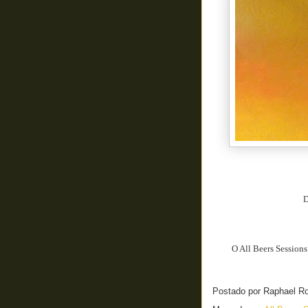
D
O All Beers Sessions
Postado por
Raphael R