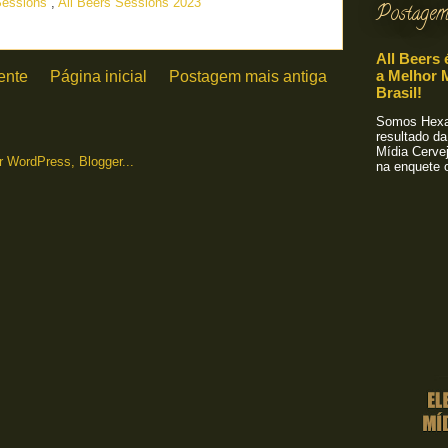
Sessions
,
All Beers Sessions 2023
Postagem
All Beers 
a Melhor M
ente
Página inicial
Postagem mais antiga
Brasil!
Somos Hexa!
resultado da
Mídia Cervej
na enquete o