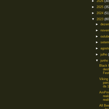
►
2026
(30
►
2025
(35
►
2024
(51
▼
2023
(80
►
deze
►
nove
►
outub
►
sete
►
agos
►
julho
▼
junho
Black 
des
Fest
Viking
parc
da 1
AmPm 
rea
real
All Be