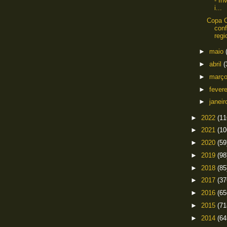
- In
i...
Copa C
conf
regi
►
maio
►
abril
(
►
març
►
fever
►
janei
►
2022
(11
►
2021
(10
►
2020
(59
►
2019
(98
►
2018
(85
►
2017
(37
►
2016
(65
►
2015
(71
►
2014
(64