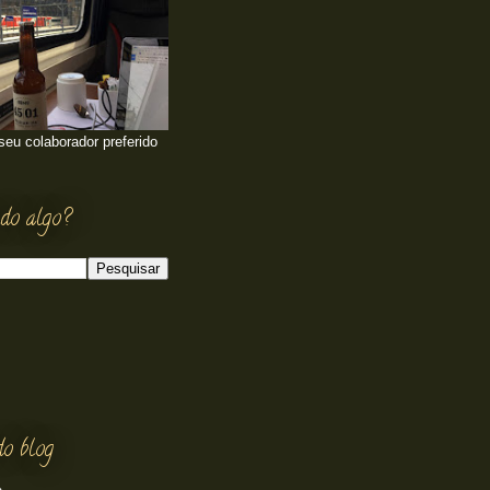
 seu colaborador preferido
do algo?
do blog