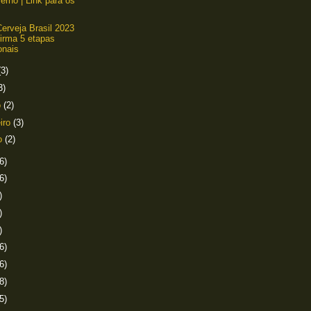
verno | Link para os
erveja Brasil 2023
irma 5 etapas
onais
(3)
3)
o
(2)
eiro
(3)
ro
(2)
6)
6)
)
)
)
6)
6)
8)
5)