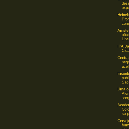
des
expe
Heinek
Pro
cons
Amstel
ofi
Libe
IPA Da
Cid
Centra
neg
acel
Eisenb
públ
São
Uma ce
Alem
sang
Academ
Col
se j
Cervej
form