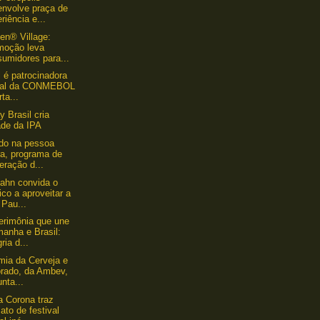
envolve praça de
riência e...
en® Village:
moção leva
umidores para...
 é patrocinadora
cial da CONMEBOL
rta...
y Brasil cria
ade da IPA
do na pessoa
ra, programa de
eração d...
ahn convida o
ico a aproveitar a
 Pau...
rimônia que une
anha e Brasil:
ria d...
ia da Cerveja e
orado, da Ambev,
unta...
a Corona traz
ato de festival