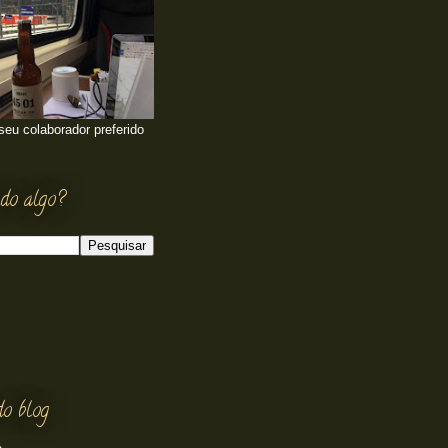
 seu colaborador preferido
do algo?
do blog