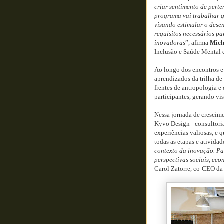
criar sentimento de perte
programa vai trabalhar q
visando estimular o desen
requisitos necessários p
inovadoras
”, afirma
Mich
Inclusão e Saúde Mental
Ao longo dos encontros e 
aprendizados da trilha de
frentes de antropologia e 
participantes, gerando vi
Nessa jornada de crescim
Kyvo Design - consultoria
experiências valiosas, e
todas as etapas e atividade
contexto da inovação. Par
perspectivas sociais, eco
Carol Zatorre, co-CEO da