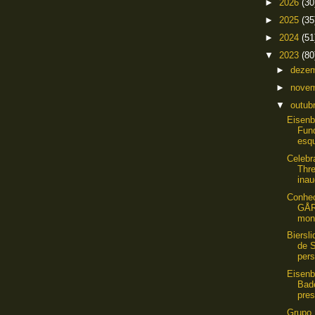
►
2026
(30
►
2025
(35
►
2024
(51
▼
2023
(80
►
deze
►
nove
▼
outub
Eisenb
Fun
esqu
Celebr
Thr
inau
Conheç
GÅR
mon
Biersl
de 
pers
Eisen
Bad
pres
Grupo 