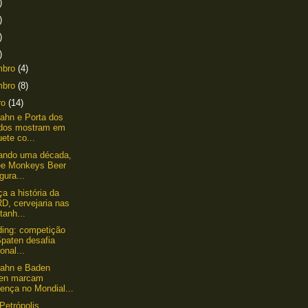
)
)
)
)
mbro
(4)
mbro
(8)
ro
(14)
ahn e Porta dos
dos mostram em
ete co...
ando uma década,
ee Monkeys Beer
gura...
a a história da
D, cervejaria nas
tanh...
iding: competição
Spaten desafia
onal...
bahn e Baden
en marcam
ença no Mondial...
Petrópolis