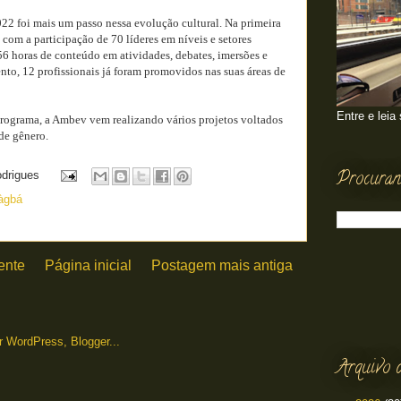
22 foi mais um passo nessa evolução cultural. Na primeira
com a participação de 70 líderes em níveis e setores
56 horas de conteúdo em atividades, debates, imersões e
to, 12 profissionais já foram promovidos nas suas áreas de
Entre e leia
ograma, a Ambev vem realizando vários projetos voltados
de gênero.
Procuran
odrigues
àgbá
ente
Página inicial
Postagem mais antiga
Arquivo 