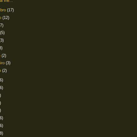
al iné...
mbro
(17)
to
(12)
(7)
(5)
(3)
3)
o
(2)
eiro
(3)
ro
(2)
6)
6)
)
)
)
6)
6)
8)