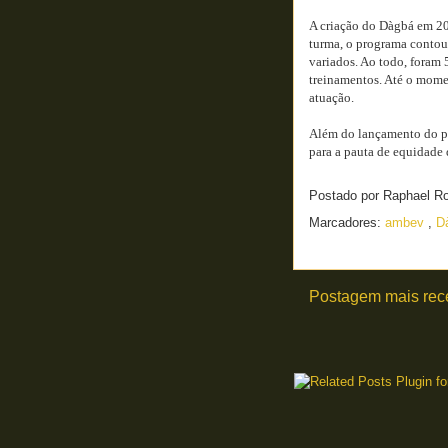
A criação do Dàgbá em 20
turma, o programa contou 
variados. Ao todo, foram 
treinamentos. Até o momen
atuação.
Além do lançamento do pr
para a pauta de equidade 
Postado por
Raphael R
Marcadores:
ambev
,
D
Postagem mais rec