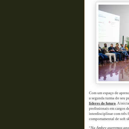
Com um espaço de aprend
a segunda turma do seu p
líderes do futuro
. A inic
profissionais em cargos 
interdisciplinar com três
comportamental de soft sk
“
Na Ambev queremos apoi