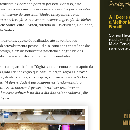
Postagem
ncimento e liberdade para as pessoas. Por isso, esse
uestões para conectar as competências dos participantes,
volvimento de suas habilidades interpessoais e os
All Beers 
ara a aceleração e, consequentemente, a geração de ideias
a Melhor M
ele Salles Villa Franca
, diretora de Diversidade, Equidade,
Brasil!
 da Ambev.
Somos Hexa!
resultado da
mentorias, que serão realizados até novembro, os
Mídia Cervej
 desenvolvimento pessoal irão se somar aos conteúdos das
na enquete o
design, além de fortalecer o potencial e negritude dos
sibilidade e construindo novas oportunidades.
ento compartilhado, o
Dàgbá
também conta com o apoio da
 global de inovação que habilita organizações a prover
 que, desde o começo do projeto, vem auxiliando a Ambev em
s. "
A diversidade é um componente fundamental no
a isso acontecer, é preciso fortalecer as diferentes
nômicas e culturais no dia a dia dos colaboradores
", diz
 Kyvo.