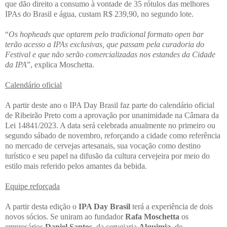
que dão direito a consumo à vontade de 35 rótulos das melhores
IPAs do Brasil e água, custam R$ 239,90, no segundo lote.
“
Os hopheads que optarem pelo tradicional formato open bar
terão acesso a IPAs exclusivas, que passam pela curadoria do
Festival e que não serão comercializadas nos estandes da Cidade
da IPA
”, explica Moschetta.
Calendário oficial
A partir deste ano o IPA Day Brasil faz parte do calendário oficial
de Ribeirão Preto com a aprovação por unanimidade na Câmara da
Lei 14841/2023. A data será celebrada anualmente no primeiro ou
segundo sábado de novembro, reforçando a cidade como referência
no mercado de cervejas artesanais, sua vocação como destino
turístico e seu papel na difusão da cultura cervejeira por meio do
estilo mais referido pelos amantes da bebida.
Equipe reforçada
A partir desta edição o
IPA Day Brasil
terá a experiência de dois
novos sócios. Se uniram ao fundador
Rafa Moschetta
os
empresários
Daniel Santos
, da cervejaria
Alquimia
, de