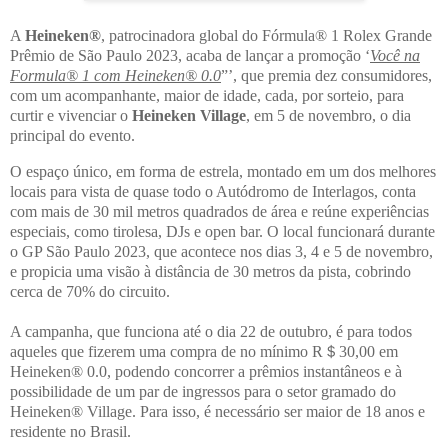
A
Heineken®
, patrocinadora global do Fórmula® 1 Rolex Grande
Prêmio de São Paulo 2023, acaba de lançar a promoção ‘
Você na
Formula® 1 com Heineken® 0.0
”’, que premia dez consumidores,
com um acompanhante, maior de idade, cada, por sorteio, para
curtir e vivenciar o
Heineken Village
, em 5 de novembro, o dia
principal do evento.
O espaço único, em forma de estrela, montado em um dos melhores
locais para vista de quase todo o Autódromo de Interlagos, conta
com mais de 30 mil metros quadrados de área e reúne experiências
especiais, como tirolesa, DJs e open bar. O local funcionará durante
o GP São Paulo 2023, que acontece nos dias 3, 4 e 5 de novembro,
e propicia uma visão à distância de 30 metros da pista, cobrindo
cerca de 70% do circuito.
A campanha, que funciona até o dia 22 de outubro, é para todos
aqueles que fizerem uma compra de no mínimo R＄30,00 em
Heineken® 0.0, podendo concorrer a prêmios instantâneos e à
possibilidade de um par de ingressos para o setor gramado do
Heineken® Village. Para isso, é necessário ser maior de 18 anos e
residente no Brasil.