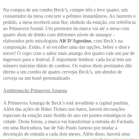
Na compra de um combo Beck’s, compre três e leve quatro, um
consumidor da mesa concorre a prêmios instantâneos. Ao fazerem o
pedido, a mesa receberá uma flor, símbolo da estação, em referência
ao Primavera Sound. Um promotor da marca vai até a mesa com
quatro shots de drinks com diferentes níveis de amargor -
elaborados pelo mixologista
Alê D’Agostino
, com Beck’s na
composição. Então, é só escolher uma das opções, beber o shot e
torcer! O copo com o sabor mais amargo dos quatro vale um par de
ingressos para o festival. É importante lembrar: cada local tem um
número máximo diário de combos. Os outros shots premiados dão
direito a um combo de quatro cervejas Beck’s, um abridor de
cerveja ou um boné personalizado.
Ambientação Primavera Amarga
A Primavera Amarga de Beck’s está invadindo a capital paulista.
Além das ações de Bitter Ticktes nos bares, haverá decorações
especiais da estação mais florida do ano em pontos estratégicos da
cidade. Desta forma, a marca vai transformar a entrada do Fachada
em uma floricultura, bar de São Paulo famoso por mudar a
decoração de entrada a cada dois meses. Além disso, haverá uma