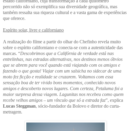
estado californiano, cuja transformação a cada quilômetro
percorrido não só exemplifica sua diversidade geográfica, mas
também ressalta sua riqueza cultural e a vasta gama de experiências
que oferece.
Espírito solar, livre e californiano
A realização do filme a partir do olhar do Chefinho revela muito
sobre o espírito californiano e conecta-se com a autenticidade das
marcas. “
Descobrimos que a Califórnia de verdade está nas
entrelinhas, nas estradas alternativas, nos destinos menos óbvios
que se abrem para você quando está viajando com os amigos e
fazendo o que gosta! Viajar com um salsicha no sidecar de uma
moto fez ficção e realidade se cruzarem. Voltamos com essa
sensação boa de ter vivido bons momentos, conhecido novos
amigos e descoberto novos lugares. Com certeza, Petaluma foi a
maior surpresa dessa viagem. Lagunitas nos recebeu como quem
recebe velhos amigos – um vínculo que só a estrada faz
”, explica
Lucas Steggman
, sócio-fundador da Bolovo e diretor do curta-
metragem.