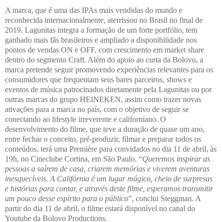
A marca, que é uma das IPAs mais vendidas do mundo e
reconhecida internacionalmente, aterrissou no Brasil no final de
2019. Lagunitas integra a formação de um forte portfólio, tem
ganhado mais fãs brasileiros e ampliado a disponibilidade nos
pontos de vendas ON e OFF, com crescimento em market share
dentro do segmento Craft. Além do apoio ao curta da Bolovo, a
marca pretende seguir promovendo experiências relevantes para os
consumidores que frequentam seus bares parceiros, shows e
eventos de música patrocinados diretamente pela Lagunitas ou por
outras marcas do grupo HEINEKEN, assim como trazer novas
ativações para a marca no país, com o objetivo de seguir se
conectando ao lifestyle irreverente e californiano. O
desenvolvimento do filme, que teve a duração de quase um ano,
entre fechar o conceito, pré-produzir, filmar e preparar todos os
conteúdos, terá uma Première para convidados no dia 11 de abril, às
19h, no Cineclube Cortina, em São Paulo. “
Queremos inspirar as
pessoas a saírem de casa, criarem memórias e viverem aventuras
inesquecíveis. A Califórnia é um lugar mágico, cheio de surpresas
e histórias para contar, e através deste filme, esperamos transmitir
um pouco desse espírito para o público
”, conclui Steggman. A
partir do dia 11 de abril, o filme estará disponível no canal do
Youtube da Bolovo Productions.