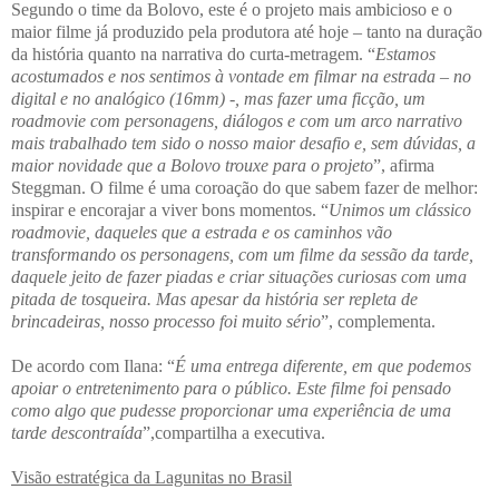
Segundo o time da Bolovo, este é o projeto mais ambicioso e o
maior filme já produzido pela produtora até hoje – tanto na duração
da história quanto na narrativa do curta-metragem. “
Estamos
acostumados e nos sentimos à vontade em filmar na estrada – no
digital e no analógico (16mm) -, mas fazer uma ficção, um
roadmovie com personagens, diálogos e com um arco narrativo
mais trabalhado tem sido o nosso maior desafio e, sem dúvidas, a
maior novidade que a Bolovo trouxe para o projeto
”, afirma
Steggman. O filme é uma coroação do que sabem fazer de melhor:
inspirar e encorajar a viver bons momentos. “
Unimos um clássico
roadmovie, daqueles que a estrada e os caminhos vão
transformando os personagens, com um filme da sessão da tarde,
daquele jeito de fazer piadas e criar situações curiosas com uma
pitada de tosqueira. Mas apesar da história ser repleta de
brincadeiras, nosso processo foi muito sério
”, complementa.
De acordo com Ilana: “
É uma entrega diferente, em que podemos
apoiar o entretenimento para o público. Este filme foi pensado
como algo que pudesse proporcionar uma experiência de uma
tarde descontraída
”,compartilha a executiva.
Visão estratégica da Lagunitas no Brasil