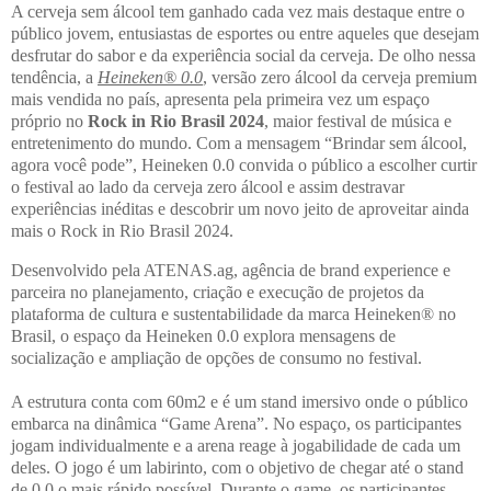
A cerveja sem álcool tem ganhado cada vez mais destaque entre o
público jovem, entusiastas de esportes ou entre aqueles que desejam
desfrutar do sabor e da experiência social da cerveja. De olho nessa
tendência, a
Heineken® 0.0
, versão zero álcool da cerveja premium
mais vendida no país, apresenta pela primeira vez um espaço
próprio no
Rock in Rio Brasil 2024
, maior festival de música e
entretenimento do mundo. Com a mensagem “Brindar sem álcool,
agora você pode”, Heineken 0.0 convida o público a escolher curtir
o festival ao lado da cerveja zero álcool e assim destravar
experiências inéditas e descobrir um novo jeito de aproveitar ainda
mais o Rock in Rio Brasil 2024.
Desenvolvido pela ATENAS.ag, agência de brand experience e
parceira no planejamento, criação e execução de projetos da
plataforma de cultura e sustentabilidade da marca Heineken® no
Brasil, o espaço da Heineken 0.0 explora mensagens de
socialização e ampliação de opções de consumo no festival.
A estrutura conta com 60m2 e é um stand imersivo onde o público
embarca na dinâmica “Game Arena”. No espaço, os participantes
jogam individualmente e a arena reage à jogabilidade de cada um
deles. O jogo é um labirinto, com o objetivo de chegar até o stand
de 0.0 o mais rápido possível. Durante o game, os participantes