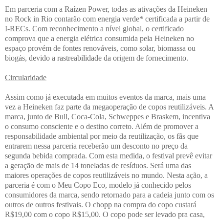
Em parceria com a Raízen Power, todas as ativações da Heineken
no Rock in Rio contarão com energia verde* certificada a partir de
I-RECs. Com reconhecimento a nível global, o certificado
comprova que a energia elétrica consumida pela Heineken no
espaço provém de fontes renováveis, como solar, biomassa ou
biogás, devido a rastreabilidade da origem de fornecimento.
Circularidade
Assim como já executada em muitos eventos da marca, mais uma
vez a Heineken faz parte da megaoperação de copos reutilizáveis. A
marca, junto de Bull, Coca-Cola, Schweppes e Braskem, incentiva
o consumo consciente e o destino correto. Além de promover a
responsabilidade ambiental por meio da reutilização, os fãs que
entrarem nessa parceria receberão um desconto no preço da
segunda bebida comprada. Com esta medida, o festival prevê evitar
a geração de mais de 14 toneladas de resíduos. Será uma das
maiores operações de copos reutilizáveis no mundo. Nesta ação, a
parceria é com o Meu Copo Eco, modelo já conhecido pelos
consumidores da marca, sendo retornado para a cadeia junto com os
outros de outros festivais. O chopp na compra do copo custará
R$19,00 com o copo R$15,00. O copo pode ser levado pra casa,