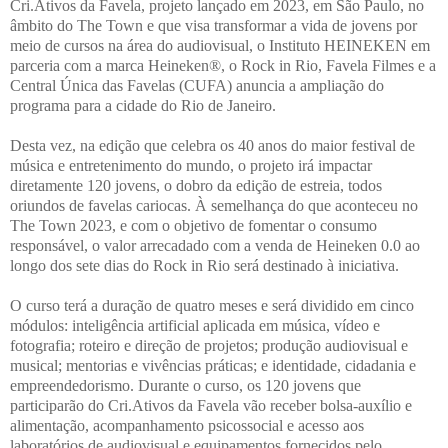
Cri.Ativos da Favela, projeto lançado em 2023, em São Paulo, no
âmbito do The Town e que visa transformar a vida de jovens por
meio de cursos na área do audiovisual, o Instituto HEINEKEN em
parceria com a marca Heineken®, o Rock in Rio, Favela Filmes e a
Central Única das Favelas (CUFA) anuncia a ampliação do
programa para a cidade do Rio de Janeiro.
Desta vez, na edição que celebra os 40 anos do maior festival de
música e entretenimento do mundo, o projeto irá impactar
diretamente 120 jovens, o dobro da edição de estreia, todos
oriundos de favelas cariocas. À semelhança do que aconteceu no
The Town 2023, e com o objetivo de fomentar o consumo
responsável, o valor arrecadado com a venda de Heineken 0.0 ao
longo dos sete dias do Rock in Rio será destinado à iniciativa.
O curso terá a duração de quatro meses e será dividido em cinco
módulos: inteligência artificial aplicada em música, vídeo e
fotografia; roteiro e direção de projetos; produção audiovisual e
musical; mentorias e vivências práticas; e identidade, cidadania e
empreendedorismo. Durante o curso, os 120 jovens que
participarão do Cri.Ativos da Favela vão receber bolsa-auxílio e
alimentação, acompanhamento psicossocial e acesso aos
laboratórios de audiovisual e equipamentos fornecidos pelo