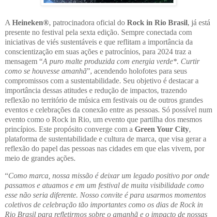
A
Heineken®
, patrocinadora oficial do
Rock in Rio Brasil
, já está
presente no festival pela sexta edição. Sempre conectada com
iniciativas de viés sustentáveis e que reflitam a importância da
conscientização em suas ações e patrocínios, para 2024 traz a
mensagem “
A puro malte produzida com energia verde*. Curtir
como se houvesse amanhã
”, acendendo holofotes para seus
compromissos com a sustentabilidade. Seu objetivo é destacar a
importância dessas atitudes e redução de impactos, trazendo
reflexão no território de música em festivais ou de outros grandes
eventos e celebrações da conexão entre as pessoas. Só possível num
evento como o Rock in Rio, um evento que partilha dos mesmos
princípios. Este propósito converge com a
Green Your City
,
plataforma de sustentabilidade e cultura de marca, que visa gerar a
reflexão do papel das pessoas nas cidades em que elas vivem, por
meio de grandes ações.
“
Como marca, nossa missão é deixar um legado positivo por onde
passamos e atuamos e em um festival de muita visibilidade como
esse não seria diferente. Nosso convite é para usarmos momentos
coletivos de celebração tão importantes como os dias de Rock in
Rio Brasil para refletirmos sobre o amanhã e o impacto de nossas