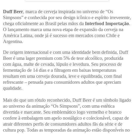
Duff Beer
, marca de cerveja inspirada no universo de “Os
Simpsons” e conhecida por seu design icônico e espírito irreverente,
chega oficialmente ao Brasil pelas mãos da
Interfood Importação
.
O lançamento marca uma nova etapa de expansão da cerveja na
América Latina, onde já é sucesso em mercados como Chile e
Argentina.
De origem internacional e com uma identidade bem definida, Duff
Beer é uma lager premium com 5% de teor alcoólico, produzida
com água, malte de cevada, lúpulo e levedura. Seu processo de
fermentação de 14 dias e a filtragem em baixas temperaturas
resultam em uma cerveja dourada, leve e equilibrada, com final
refrescante – pensada para consumidores adultos que apreciam
qualidade.
Mais do que um rótulo reconhecido, Duff Beer é um símbolo ligado
ao universo da animação “Os Simpsons”, com uma estética
divertida e marcante. Seu emblemático logo vermelho e branco
confere à embalagem um apelo nostálgico e colecionável, capaz de
atrair diferentes perfis de consumidores adultos fãs da série e de
cultura pop. Todas as temporadas da animação estão disponíveis no