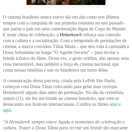
O cinema brasileiro nunca esteve tão em alta como nos últimos
tempos com a conquista de sua primeira estatueta no ano passado
que parou o país em uma comemoração digna de Copa do Mundo.
E neste clima de celebração, a
Heineken®
reforça sua conexão
com a cultura e a socialização. Com a temporada de premiações de
cinema, a marca convidou Tânia Maria – que deu vida à carismática
Dona Sebastiana no longa “O Agente Secreto” – para recriar o
brinde icônico do filme. Desta vez, o gesto celebra, não apenas uma
cena memorável, mas também a força do cinema nacional, que
conta nossas histórias e une os brasileiros em torno delas.
A comunicação dessa parceria, criada pela LePub São Paulo,
começou com Dona Tânia colocando para gelar suas cervejas
Heineken® alguns dias antes do premiação. No dia da cerimônia,
ontem (11), ela fez um brinde ao cinema brasileiro, que vem se
destacando nos festivais internacionais. Confira os filmes
aqui
e
aqui
.
“
A Heineken® sempre esteve ligada a momentos de celebração e
cultura. Trazer a Dona Tânia para recriar um brinde tão marcante