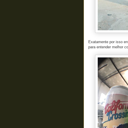
Exatamente por isso ent
para entender melhor com