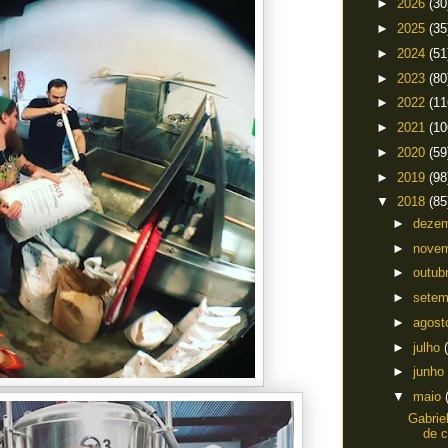
►
2026
(30
►
2025
(35
►
2024
(51
►
2023
(80
►
2022
(11
►
2021
(10
►
2020
(59
►
2019
(98
▼
2018
(85
►
deze
►
nove
►
outub
►
sete
►
agos
►
julho
►
junho
▼
maio
Gabrie
de c