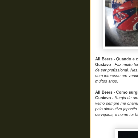
All Beers - Quando e 
Gustavo -
Faz muito te
de ser profissional. Ne
sem interesse em vender
muitos anos.
All Beers - Como sur
Gustavo -
Surgiu de um
velho sempre me chamav
pelo diminutivo japonê
cervejaria, o nome foi fá