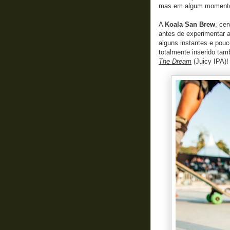
mas em algum momento t
A
Koala San Brew
, ce
antes de experimentar a 
alguns instantes e pouc
totalmente inserido tam
The Dream
(Juicy IPA)!