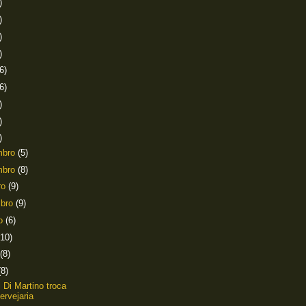
)
)
)
)
6)
6)
)
)
)
mbro
(5)
mbro
(8)
ro
(9)
mbro
(9)
to
(6)
(10)
(8)
(8)
l Di Martino troca
ervejaria