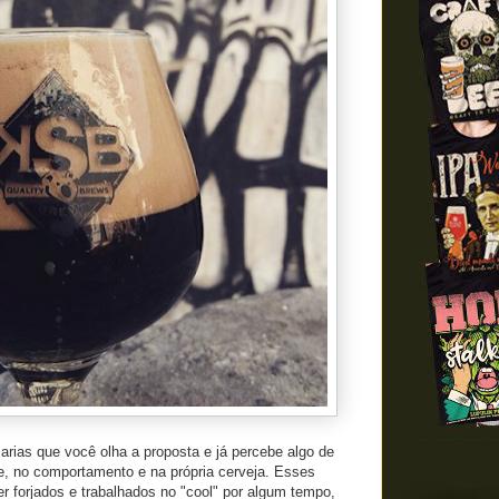
rias que você olha a proposta e já percebe algo de
ude, no comportamento e na própria cerveja. Esses
 forjados e trabalhados no "cool" por algum tempo,