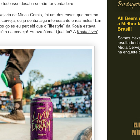
Postagem
udo isso desaba se não for verdadeiro.
rvejaria de Minas Gerais, foi um dos casos que mesmo
All Beers 
cerveja, eu já sentia algo interessante e real neles! Em
a Melhor M
os goles eu percebi que o "lifestyle" da Koala estava
Brasil!
bém na cerveja! Estava ótima! Qual foi? A
Koala Livin'
Somos Hexa!
resultado da
Mídia Cervej
na enquete o