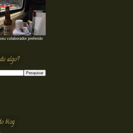
 seu colaborador preferido
do algo?
do blog