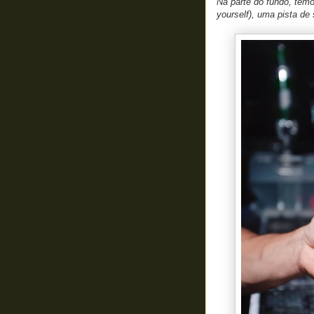
Na parte do fundo, tem
yourself), uma pista de 