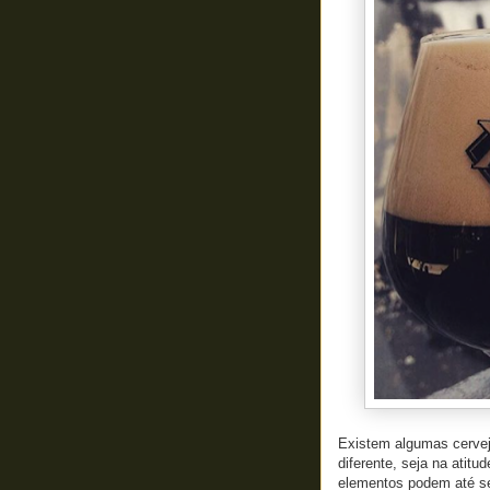
Existem algumas cerveja
diferente, seja na atit
elementos podem até ser