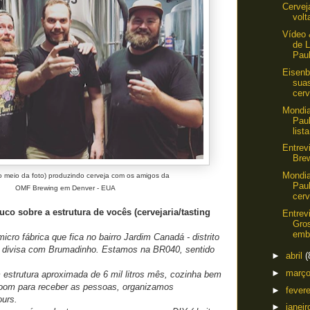
Cervej
volt
Vídeo 
de L
Pau
Eisenb
sua
cerv
Mondia
Paul
lista
Entrev
Bre
Mondia
 meio da foto) produzindo cerveja com os amigos da
Pau
OMF Brewing em Denver - EUA
cerv
uco sobre a estrutura de vocês (cervejaria/tasting
Entrev
Gro
emba
cro fábrica que fica no bairro Jardim Canadá - distrito
z divisa com Brumadinho. Estamos na BR040, sentido
►
abril
(
►
març
estrutura aproximada de 6 mil litros mês, cozinha bem
oom para receber as pessoas, organizamos
►
fever
urs.
►
janei