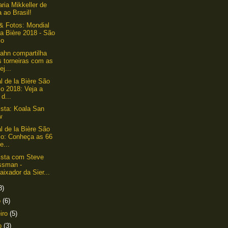
aria Mikkeller de
a ao Brasil!
& Fotos: Mondial
a Bière 2018 - São
lo
ahn compartilha
s torneiras com as
ej...
l de la Bière São
o 2018: Veja a
 d...
ista: Koala San
w
l de la Bière São
lo: Conheça as 66
e...
ista com Steve
ssman -
ixador da Sier...
8)
o
(6)
eiro
(5)
ro
(3)