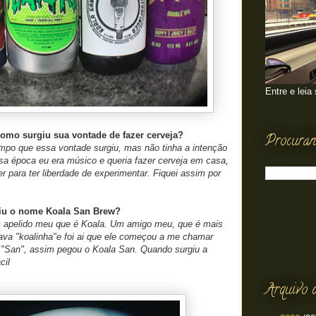
Entre e leia
como surgiu sua vontade de fazer cerveja?
Procuran
mpo que essa vontade surgiu, mas não tinha a intenção
ssa época eu era músico e queria fazer cerveja em casa,
 para ter liberdade de experimentar. Fiquei assim por
giu o nome Koala San Brew?
 apelido meu que é Koala. Um amigo meu, que é mais
a "koalinha"e foi ai que ele começou a me chamar
s "San", assim pegou o Koala San. Quando surgiu a
cil
Arquivo 