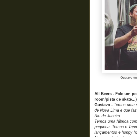
Gustavo (no
All Beers - Fale um po
room/pista de skate...)
Gustavo -
Temos uma mi
de Nova Lima e que fa
Rio de Janeiro.
Temos uma fábrica com 
pequena. Temos o Tapr
lançamentos e hoppy ho