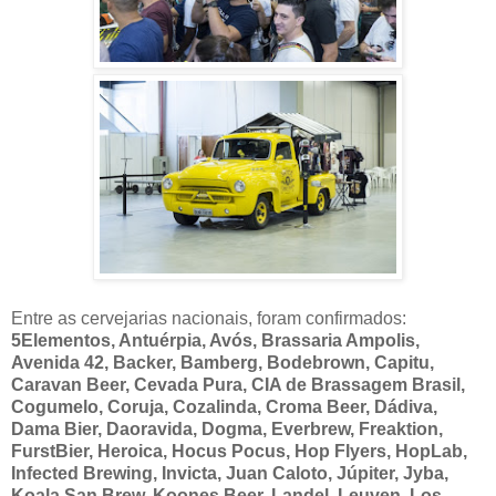
Entre as cervejarias nacionais, foram confirmados:
5Elementos, Antuérpia, Avós, Brassaria Ampolis,
Avenida 42, Backer, Bamberg, Bodebrown, Capitu,
Caravan Beer, Cevada Pura, CIA de Brassagem Brasil,
Cogumelo, Coruja, Cozalinda, Croma Beer, Dádiva,
Dama Bier, Daoravida, Dogma, Everbrew, Freaktion,
FurstBier, Heroica, Hocus Pocus, Hop Flyers, HopLab,
Infected Brewing, Invicta, Juan Caloto, Júpiter, Jyba,
Koala San Brew, Koones Beer, Landel, Leuven, Los