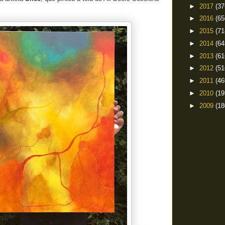
►
2017
(37
►
2016
(65
►
2015
(71
►
2014
(64
►
2013
(61
►
2012
(51
►
2011
(46
►
2010
(19
►
2009
(18