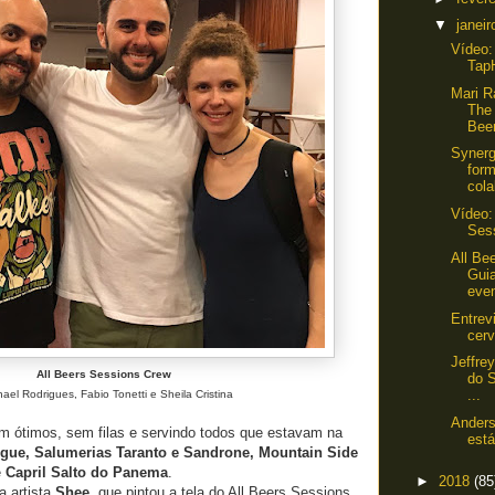
▼
janei
Vídeo:
Tap
Mari R
The
Beer
Synerg
form
cola
Vídeo:
Ses
All Be
Gui
eve
Entrev
cer
Jeffrey
All Beers Sessions Crew
do 
...
ael Rodrigues, Fabio Tonetti e Sheila Cristina
Anders
 ótimos, sem filas e servindo todos que estavam na
está
gue, Salumerias Taranto e Sandrone, Mountain Side
e
Capril Salto do Panema
.
►
2018
(85
a artista
Shee
, que pintou a tela do All Beers Sessions