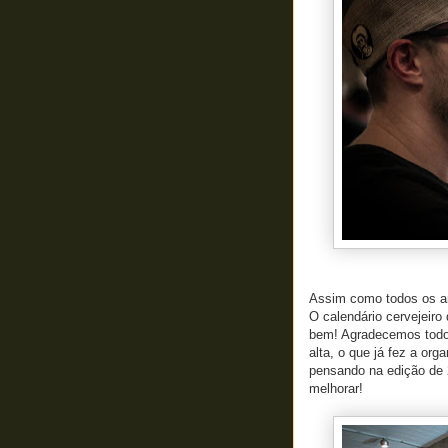
Assim como todos os an
O calendário cervejeiro
bem! Agradecemos todo
alta, o que já fez a org
pensando na edição de 
melhorar!