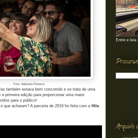
Entre e leia
Procuran
Foto: Valentina Florence
rafas também estava bem concorrido e se trata de uma
 a primeira edição para proporcionar uma maior
stilos para o público!
 o que acharam? A parceria de 2019 foi feita com a
Hila
Arquivo 