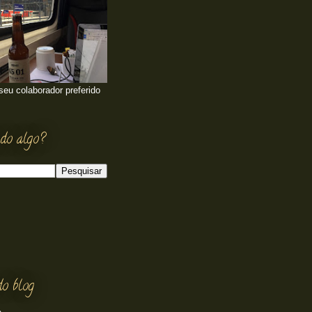
 seu colaborador preferido
do algo?
do blog