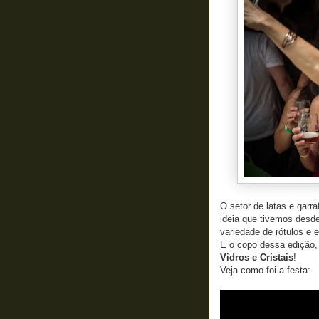
O setor de latas e gar
ideia que tivemos desde
variedade de rótulos e e
E o copo dessa edição,
Vidros e Cristais
!
Veja como foi a festa: