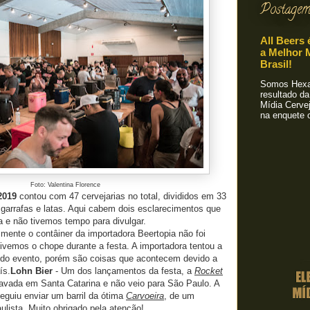
Postagem
All Beers 
a Melhor M
Brasil!
Somos Hexa!
resultado da
Mídia Cervej
na enquete o
Foto: Valentina Florence
2019
contou com 47 cervejarias no total, divididos em 33
garrafas e latas. Aqui cabem dois esclarecimentos que
 e não tivemos tempo para divulgar.
izmente o contâiner da importadora Beertopia não foi
 tivemos o chope durante a festa. A importadora tentou a
a do evento, porém
são coisas que acontecem devido a
ís.
Lohn Bier
- Um dos lançamentos da festa, a
Rocket
ravada em Santa Catarina e não veio para São Paulo. A
seguiu enviar um barril da ótima
Carvoeira
, de um
paulista. Muito obrigado pela atenção!