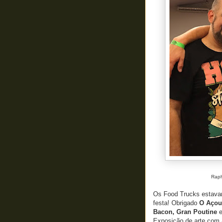
Raph
Os Food Trucks estavam
festa! Obrigado
O Açou
Bacon, Gran Poutine
Exposição de arte com 