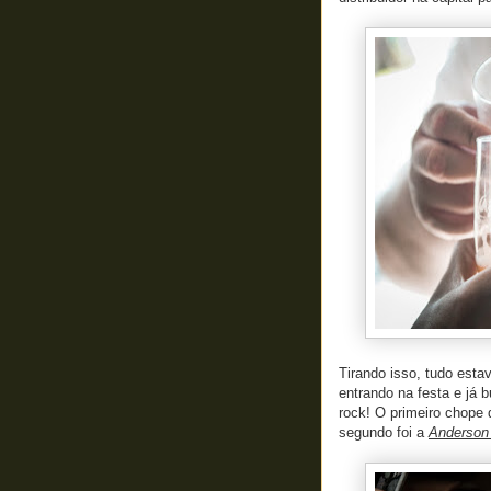
Tirando isso, tudo esta
entrando na festa e já 
rock! O primeiro chope
segundo foi a
Anderson 