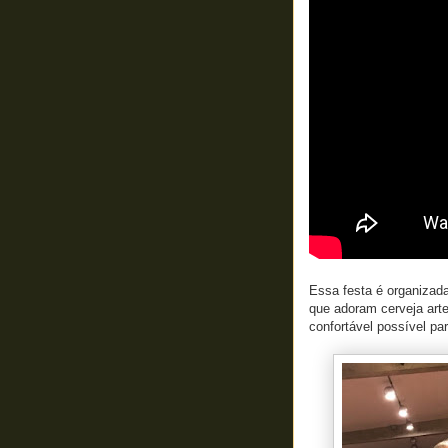
Essa festa é organizada 
que adoram cerveja art
confortável possível pa