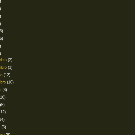
)
)
)
)
6)
6)
)
)
mbro
(2)
mbro
(3)
ro
(12)
mbro
(10)
to
(8)
(10)
(5)
(12)
14)
o
(6)
eiro
(8)