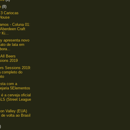
ro
(8)
 3 Cariocas
House
amos - Coluna 01:
 Aberdeen Craft
 Ki...
y apresenta novo
ato de lata em
bora...
 All Beers
sions 2019
ers Sessions 2019:
a completo do
nto
ista com a
vejaria 5Elementos
 é a cerveja oficial
SLS (Street League
on Valley (EUA)
 de volta ao Brasil
)