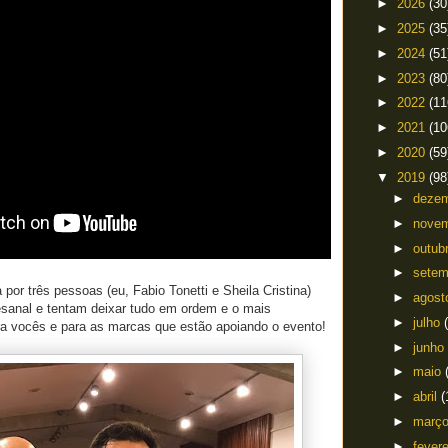
►
2026
(30
►
2025
(35
►
2024
(51
►
2023
(80
►
2022
(11
►
2021
(10
►
2020
(59
▼
2019
(98
►
deze
►
nove
►
outub
►
sete
por três pessoas (eu, Fabio Tonetti e Sheila Cristina)
►
agos
esanal e tentam deixar tudo em ordem e o mais
►
julho
ra vocês e para as marcas que estão apoiando o evento!
►
junho
►
maio
►
abril
(
►
març
►
fever