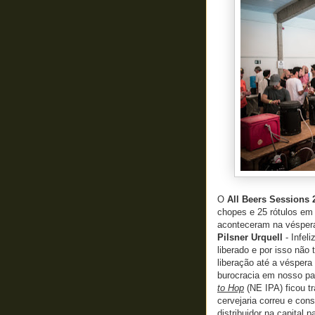
O
All Beers Sessions 
chopes e 25 rótulos em 
aconteceram na véspera
Pilsner Urquell
- Infel
liberado e por isso não
liberação até a vésper
burocracia em nosso pa
to Hop
(NE IPA) ficou t
cervejaria correu e con
distribuidor na capital 