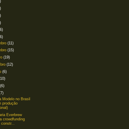
)
)
)
)
6)
6)
mbro
(11)
mbro
(15)
ro
(19)
mbro
(12)
to
(6)
(10)
(6)
(7)
a Modelo no Brasil
m produção
onal)
aria Everbrew
ça crowdfunding
 constr...