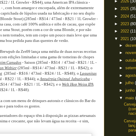
►
2026
(30
R$22 / 1L Growler - R$44), uma American IPA clássica -
 - , com bom amargor e encorpada, além de extremamente
►
2025
(35
 caprichada de lúpulos usada na fabricação e no seu duplo
►
2024
(51
Blonde Stout) (285ml - R$14 / 473ml - R$21 / 1L Growler -
►
2023
(80
na casa, com café 100% arábica e nibs de cacau, que expõe
 de uma Stout, porém com a cor de uma Blonde, e por não
►
2022
(11
os nem torrados, tem um corpo um pouco mais leve que uma
▼
2021
(10
uma boa pedida para dias quentes de verão.
►
deze
 o Brewpub da Zer09 lança uma média de duas novas receitas
►
nove
, com edições limitadas e uma gama de torneiras de chopes
►
outub
tim Canudos
- Saison (285ml - R$14 / 473ml - R$21 / 1L -
►
sete
an Witbier
(285ml - R$14 / 473ml - R$21 / 1L - R$42); o
ut
(285ml - R$16 / 473ml - R$24 / 1L - R$48); o
Lagunitas
►
agos
 - R$22 / 1L - R$44); a
Antuérpia Quintal Jabuticaba
-
►
julho
R$14 / 473ml - R$21 / 1L - R$42); e o
Welt Hop Weiss IPA
R$24 / 1L - R$48).
►
junho
▼
maio
 com um menu de drinques autorais e clássicos do Bar do
Cervej
 e para todos os gostos.
(co
naci
quentadores do espaço têm à disposição as pizzas artesanais
sima e crocante, que não levam água na receita - e sim,
Cervej
lan
para