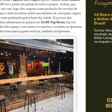
Postagem
er09 foi o ponto de partida de todo o projeto. A ideia, que
m casa, logo deu origem a uma produção de cervejas de
 que o time decidisse aderir aos modelos de cervejaria cigana
All Beers 
 suas produções pelos bares da cidade. O sucesso das
a Melhor M
mília embarcasse no projeto do
Zer09 Tap Room
, bar em
Brasil!
dividia espaço com outras cervejarias e cozinhas no Ipanema
Somos Hexa!
 diversas marcas gastro-etílicas, também em Ipanema.
resultado da
Mídia Cervej
na enquete o