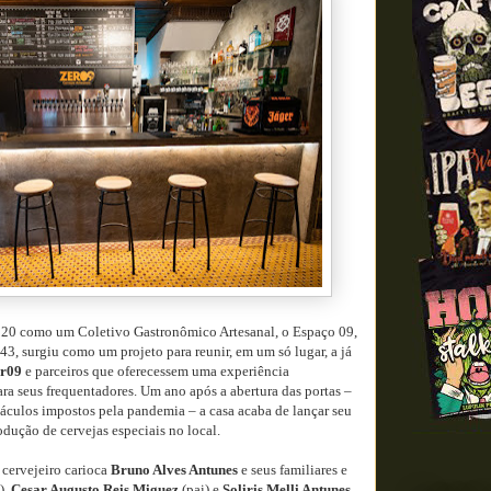
020 como um Coletivo Gastronômico Artesanal, o Espaço 09,
3, surgiu como um projeto para reunir, em um só lugar, a já
er09
e parceiros que oferecessem uma experiência
a seus frequentadores. Um ano após a abertura das portas –
áculos impostos pela pandemia – a casa acaba de lançar seu
dução de cervejas especiais no local.
cervejeiro carioca
Bruno Alves Antunes
e seus familiares e
),
Cesar Augusto Reis Miguez
(pai) e
Soliris Melli Antunes