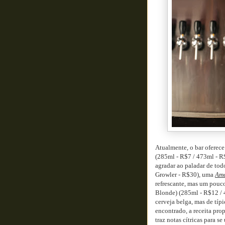
Atualmente, o bar oferece
(285ml - R$7 / 473ml - R$
agradar ao paladar de tod
Growler - R$30), uma
Ame
refrescante, mas um pouc
Blonde) (285ml - R$12 / 
cerveja belga, mas de típ
encontrado, a receita pr
traz notas cítricas para s