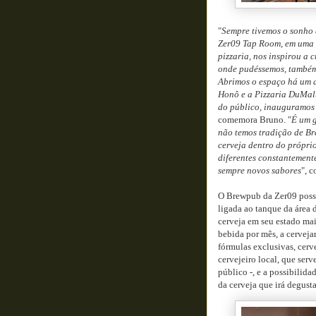
"
Sempre tivemos o sonho 
Zer09 Tap Room, em uma
pizzaria, nos inspirou a 
onde pudéssemos, também, 
Abrimos o espaço há um a
Honô e a Pizzaria DuMalt
do público, inauguramos
comemora Bruno. "
É um g
não temos tradição de B
cerveja dentro do próprio
diferentes constantemente
sempre novos sabores
", c
O Brewpub da Zer09 pos
ligada ao tanque da área 
cerveja em seu estado mai
bebida por mês, a cerveja
fórmulas exclusivas, cerv
cervejeiro local, que ser
público -, e a possibilid
da cerveja que irá degusta