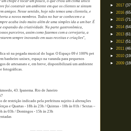
r um chope e tocar um pouco, o que criou um clima único
►
2017
(37
pre foi construir um ambiente em que os clientes se sintam
rem amigos. Nesse sentido, hoje não temos uma clientela, e
►
2016
(65
berta a novos membros. Todos no bar se conhecem e a
►
2015
(71
sempre acaba indo muito além de uma simples ida a um bar. É
►
2014
(64
e expansão da criatividade. Na parte gastronômica,
ossos parceiros, assim como fazemos com a cervejaria, a
►
2013
(61
 estarem sempre inovando em suas receitas e criações
",
►
2012
(51
►
2011
(46
fica só na pegada musical do lugar. O Espaço 09 é 100% pet
►
2010
(19
o em banheiro unisex, espaço na varanda para pequenos
►
2009
(18
gos de artesanato e, em breve, disponibilizará um ambiente
e fotográficas.
Amoedo, 43. Ipanema. Rio de Janeiro
57
de restrição indicado pela prefeitura sujeito à alterações
ças e Quartas - 18h às 23h / Quintas - 18h às 01h / Sextas –
5h às 03h / Domingos - 15h às 23h
entadas