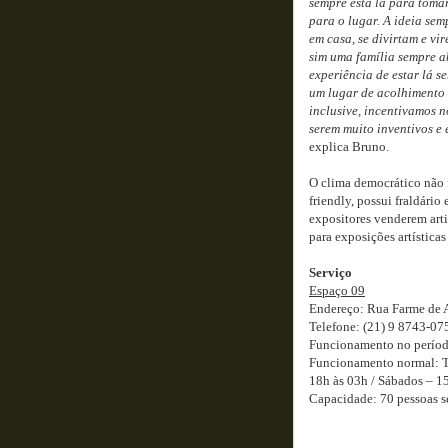
sempre está lá para toma
para o lugar. A ideia sem
em casa, se divirtam e vi
sim uma família sempre a
experiência de estar lá 
um lugar de acolhimento 
inclusive, incentivamos n
serem muito inventivos e
explica Bruno.
O clima democrático não 
friendly, possui fraldári
expositores venderem arti
para exposições artísticas 
Serviço
Espaço 09
Endereço: Rua Farme de 
Telefone: (21) 9 8743-07
Funcionamento no período 
Funcionamento normal: Ter
18h às 03h / Sábados – 1
Capacidade: 70 pessoas s