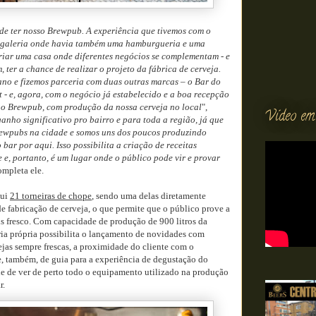
de ter nosso Brewpub. A experiência que tivemos com o
 galeria onde havia também uma hamburgueria e uma
criar uma casa onde diferentes negócios se complementam - e
ter a chance de realizar o projeto da fábrica de cerveja.
no e fizemos parceria com duas outras marcas – o Bar do
 - e, agora, com o negócio já estabelecido e a boa recepção
 o Brewpub, com produção da nossa cerveja no local
",
Vídeo em
anho significativo pro bairro e para toda a região, já que
rewpubs na cidade e somos uns dos poucos produzindo
 bar por aqui. Isso possibilita a criação de receitas
 e, portanto, é um lugar onde o público pode vir e provar
ompleta ele.
sui
21 torneiras de chope
, sendo uma delas diretamente
de fabricação de cerveja, o que permite que o público prove a
s fresco. Com capacidade de produção de 900 litros da
ria própria possibilita o lançamento de novidades com
ejas sempre frescas, a proximidade do cliente com o
ve, também, de guia para a experiência de degustação do
ade de ver de perto todo o equipamento utilizado na produção
r.