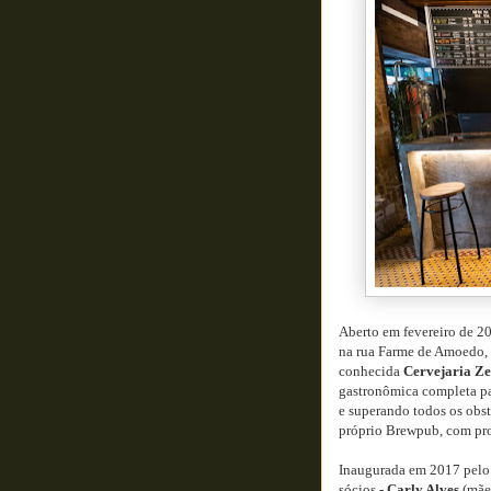
Aberto em fevereiro de 2
na rua Farme de Amoedo, 4
conhecida
Cervejaria Z
gastronômica completa par
e superando todos os obst
próprio Brewpub, com pro
Inaugurada em 2017 pelo 
sócios -
Carly Alves
(mãe