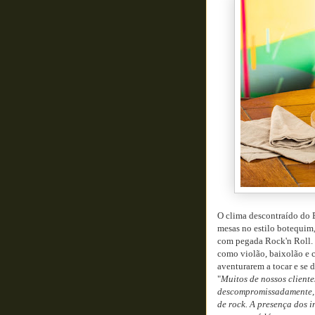
O clima descontraído do 
mesas no estilo botequim,
com pegada Rock'n Roll. 
como violão, baixolão e c
aventurarem a tocar e se di
"
Muitos de nossos cliente
descompromissadamente, 
de rock. A presença dos 