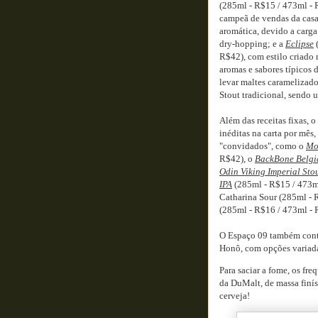
(285ml - R$15 / 473ml - 
campeã de vendas da casa
aromática, devido a carga
dry-hopping; e a
Eclipse
(
R$42), com estilo criado 
aromas e sabores típicos
levar maltes caramelizad
Stout tradicional, sendo 
Além das receitas fixas,
inéditas na carta por mês
"convidados", como o
Mo
R$42), o
BackBone Belgi
Odin Viking Imperial Sto
IPA
(285ml - R$15 / 473ml
Catharina Sour (285ml - 
(285ml - R$16 / 473ml - 
O Espaço 09 também conta
Honô, com opções variadas
Para saciar a fome, os fre
da DuMalt, de massa finís
cerveja!