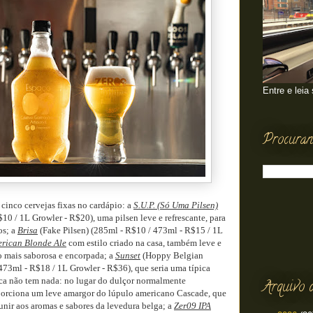
Entre e leia
Procuran
 cinco cervejas fixas no cardápio: a
S.U.P. (Só Uma Pilsen)
10 / 1L Growler - R$20), uma pilsen leve e refrescante, para
os; a
Brisa
(Fake Pilsen) (285ml - R$10 / 473ml - R$15 / 1L
rican Blonde Ale
com estilo criado na casa, também leve e
o mais saborosa e encorpada; a
Sunset
(Hoppy Belgian
473ml - R$18 / 1L Growler - R$36), que seria uma típica
ica não tem nada: no lugar do dulçor normalmente
Arquivo 
oporciona um leve amargor do lúpulo americano Cascade, que
e unir aos aromas e sabores da levedura belga; a
Zer09 IPA