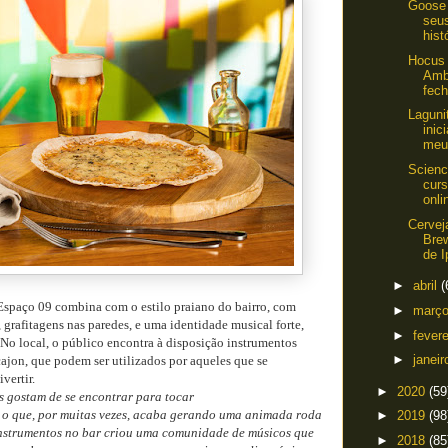
Goose
seu
hist
Hocus
Amb
fech
Laguni
inic
meu 
Scienc
curs
onli
Cervej
Bre
de I
►
abril
(
Espaço 09 combina com o estilo praiano do bairro, com
►
març
 grafitagens nas paredes, e uma identidade musical forte,
►
fever
No local, o público encontra à disposição instrumentos
►
janei
ajon, que podem ser utilizados por aqueles que se
vertir.
►
2020
(59
s gostam de se encontrar para tocar
o que, por muitas vezes, acaba gerando uma animada roda
►
2019
(98
instrumentos no bar criou uma comunidade de músicos que
►
2018
(85