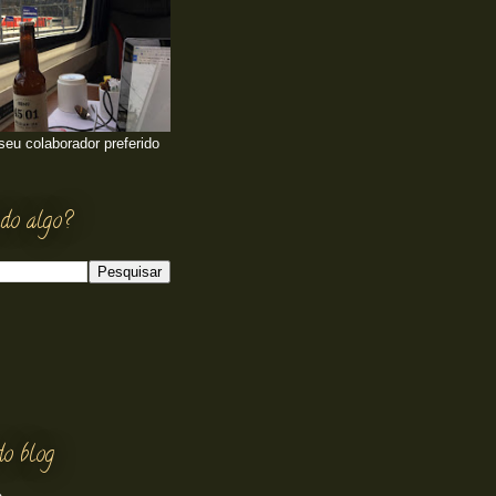
 seu colaborador preferido
do algo?
do blog