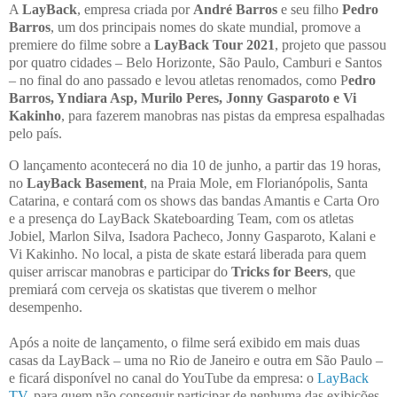
A
LayBack
, empresa criada por
André Barros
e seu filho
Pedro
Barros
, um dos principais nomes do skate mundial, promove a
premiere do filme sobre a
LayBack Tour 2021
, projeto que passou
por quatro cidades – Belo Horizonte, São Paulo, Camburi e Santos
– no final do ano passado e levou atletas renomados, como P
edro
Barros, Yndiara Asp, Murilo Peres, Jonny Gasparoto e Vi
Kakinho
, para fazerem manobras nas pistas da empresa espalhadas
pelo país.
O lançamento acontecerá no dia 10 de junho, a partir das 19 horas,
no
LayBack Basement
, na Praia Mole, em Florianópolis, Santa
Catarina, e contará com os shows das bandas Amantis e Carta Oro
e a presença do LayBack Skateboarding Team, com os atletas
Jobiel, Marlon Silva, Isadora Pacheco, Jonny Gasparoto, Kalani e
Vi Kakinho. No local, a pista de skate estará liberada para quem
quiser arriscar manobras e participar do
Tricks for Beers
, que
premiará com cerveja os skatistas que tiverem o melhor
desempenho.
Após a noite de lançamento, o filme será exibido em mais duas
casas da LayBack – uma no Rio de Janeiro e outra em São Paulo –
e ficará disponível no canal do YouTube da empresa: o
LayBack
TV
, para quem não conseguir participar de nenhuma das exibições.