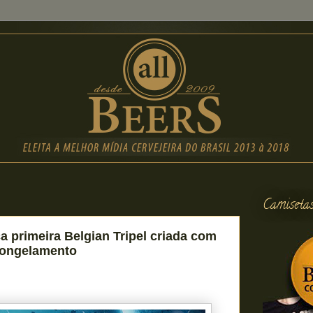
Camiseta
 primeira Belgian Tripel criada com
congelamento