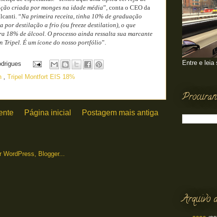
ição criada por monges na idade média
”, conta o CEO da
canti. “
Na primeira receita, tinha 10% de graduação
a por destilação a frio (ou freeze destilation), o que
a 18% de álcool. O processo ainda ressalta sua marcante
n Tripel. É um ícone do nosso portfólio
”.
Entre e leia
odrigues
n
,
Tripel Montfort EIS 18%
Procuran
ente
Página inicial
Postagem mais antiga
Arquivo d