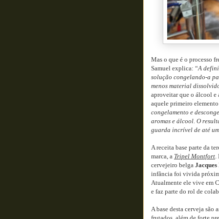
Mas o que é o processo fr
Samuel explica: “
A defin
solução congelando-a pa
menos material dissolvid
aproveitar que o álcool e
aquele primeiro elemento 
congelamento e desconge
aromas e álcool. O resul
guarda incrível de até u
A receita base parte da t
marca, a
Tripel Montfort
.
cervejeiro belga
Jacques
infância foi vivida próxi
Atualmente ele vive em Ca
e faz parte do rol de col
A base desta cerveja são 
frutados, além de forte pr