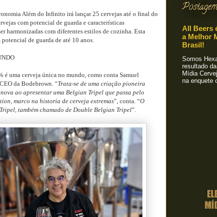
Postagem
onomia Além do Infinito irá lançar 25 cervejas até o final do
ervejas com potencial de guarda e características
All Beers 
r harmonizadas com diferentes estilos de cozinha. Esta
a Melhor M
 potencial de guarda de até 10 anos.
Brasil!
UNDO
Somos Hexa!
resultado da
Mídia Cervej
8% é uma cerveja única no mundo, como conta Samuel
na enquete o
, CEO da Bodebrown. “
Trata-se de uma criação pioneira
inova ao apresentar uma Belgian Tripel que passa pelo
ation, marco na historia de cerveja extremas
”, conta. “
O
n Tripel, também chamado de Double Belgian Tripel
”.