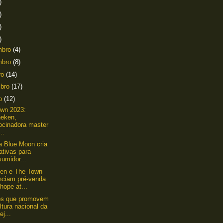
)
)
)
)
mbro
(4)
mbro
(8)
ro
(14)
mbro
(17)
to
(12)
wn 2023:
neken,
ocinadora master
..
a Blue Moon cria
iativas para
umidor...
en e The Town
nciam pré-venda
hope at...
os que promovem
ltura nacional da
ej...