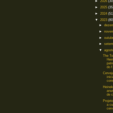
►
2026
(30
►
2025
(35
►
2024
(51
▼
2023
(80
►
deze
►
nove
►
outub
►
sete
▼
agos
The To
Hei
patr
do f.
Cervej
inic
cons
Heinek
anu
de c
Projet
a cu
cerv