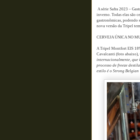
A série Safra 2023 – Gastr
inverno. Todas elas são c
gastronômicas, podendo se
nova versão da Tripel tem
CERVEJA ÚNICA NO M
A Tripel Montfort EIS 1
Cavalcanti (foto abaixo)
internacionalmente, que 
processo de freeze destil
estilo é o Strong Belgia