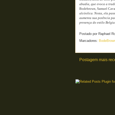
abadia, que evoca a trad
Bodebrown, Samuel Caval
alcóolica. Nesta, ela pass
aumenta sua potência par
presença do estilo Belgia
Postado por
Raphael R
Marcadores:
BodeBrow
Postagem mais rec