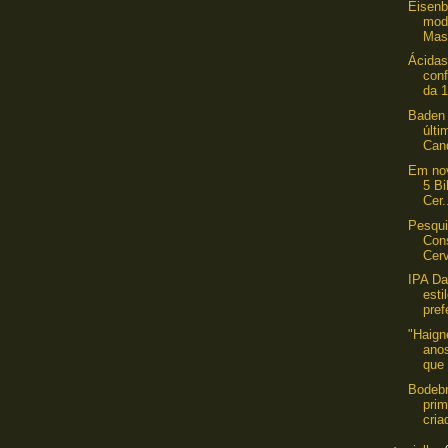
Eisenb
mod
Mast
Ácidas
con
da 1
Baden
últi
Cand
Em nov
5 Bi
Cer.
Pesqui
Con
Cerv
IPA Da
esti
pref
"Haig
ano
que 
Bodeb
prim
cria