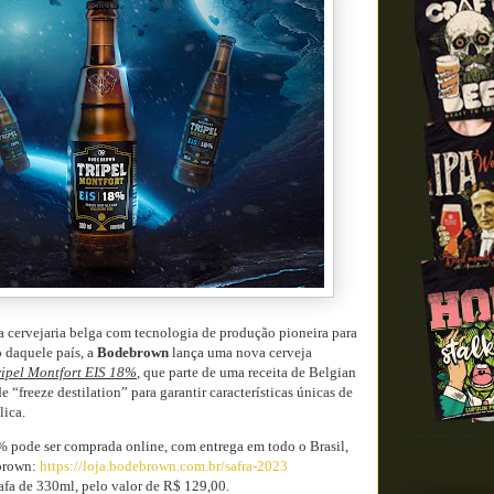
a cervejaria belga com tecnologia de produção pioneira para
 daquele país, a
Bodebrown
lança uma nova cerveja
ripel Montfort EIS 18%
, que parte de uma receita de Belgian
de “freeze destilation” para garantir características únicas de
lica.
% pode ser comprada online, com entrega em todo o Brasil,
ebrown:
https://loja.bodebrown.com.br/safra-2023
afa de 330ml, pelo valor de R$ 129,00.