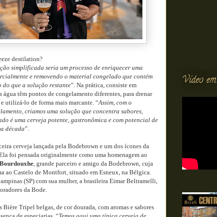
eeze destilation?
ição simplificada seria um processo de enriquecer uma
rcialmente e removendo o material congelado que contém
Vídeo em
o do que a solução restante
”. Na prática, consiste em
 a água têm pontos de congelamento diferentes, para drenar
e utilizá-lo de forma mais marcante. “
Assim, com o
lamento, criamos uma solução que concentra sabores,
tado é uma cerveja potente, gastronômica e com potencial de
ma década
”.
erceira cerveja lançada pela Bodebrown e um dos ícones da
 Ela foi pensada originalmente como uma homenagem ao
 Bourdouxhe
, grande parceiro e amigo da Bodebrown, cuja
ma ao Castelo de Montfort, situado em Esneux, na Bélgica.
mpinas (SP) com sua mulher, a brasileira Eimar Beltramelli,
aboradores da Bode.
as Bière Tripel belgas, de cor dourada, com aromas e sabores
esença de especiarias. “
Temos aqui uma típica cerveja de