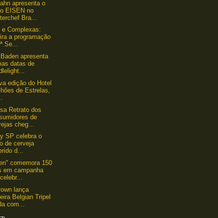
ahn apresenta o
o EISEN no
erchef Bra...
 e Complexas:
fira a programação
ª Se...
 Baden apresenta
mas datas de
lelight...
a edição do Hotel
lhões de Estrelas,
..
sa Retrato dos
sumidores de
ejas cheg...
y SP celebra o
lo de cerveja
erido d...
nen" comemora 150
s em campanha
celebr...
rown lança
eira Belgian Tripel
da com...