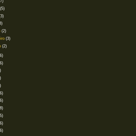
(7)
(5)
(3)
3)
o
(2)
eiro
(3)
ro
(2)
6)
6)
)
)
)
6)
6)
8)
5)
6)
6)