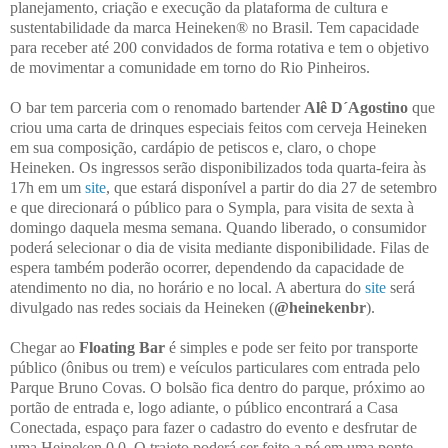
planejamento, criação e execução da plataforma de cultura e
sustentabilidade da marca Heineken® no Brasil. Tem capacidade
para receber até 200 convidados de forma rotativa e tem o objetivo
de movimentar a comunidade em torno do Rio Pinheiros.
O bar tem parceria com o renomado bartender
Alê D´Agostino
que
criou uma carta de drinques especiais feitos com cerveja Heineken
em sua composição, cardápio de petiscos e, claro, o chope
Heineken. Os ingressos serão disponibilizados toda quarta-feira às
17h em um
site
, que estará disponível a partir do dia 27 de setembro
e que direcionará o público para o Sympla, para visita de sexta à
domingo daquela mesma semana. Quando liberado, o consumidor
poderá selecionar o dia de visita mediante disponibilidade. Filas de
espera também poderão ocorrer, dependendo da capacidade de
atendimento no dia, no horário e no local. A abertura do
site
será
divulgado nas redes sociais da Heineken (
@heinekenbr
).
Chegar ao
Floating Bar
é simples e pode ser feito por transporte
público (ônibus ou trem) e veículos particulares com entrada pelo
Parque Bruno Covas. O bolsão fica dentro do parque, próximo ao
portão de entrada e, logo adiante, o público encontrará a Casa
Conectada, espaço para fazer o cadastro do evento e desfrutar de
uma Heineken 0.0. O trajeto poderá ser feito a pé em uma ponte